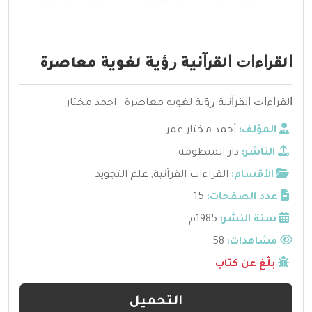
ﺍﻟﻘﺮﺍءﺍﺕ ﺍﻟﻘﺮﺁﻧﻴﺔ ﺭؤية لغوية معاصرة
ﺍﻟﻘﺮﺍءﺍﺕ ﺍﻟﻘﺮﺁﻧﻴﺔ ﺭؤية لغويه معاصرة - احمد مختار
المؤلف:
أحمد مختار عمر
الناشر:
دار المنظومة
الأقسام:
القراءات القرآنية
,
علم التجويد
عدد الصفحات:
15
سنة النشر:
1985م
مشاهدات:
58
بلّغ عن كتاب
التحميل