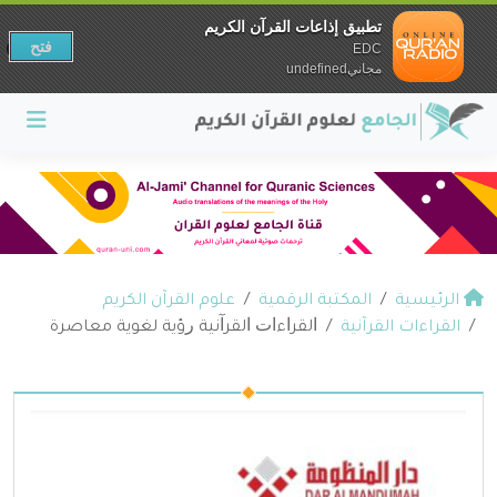
تطبيق إذاعات القرآن الكريم
فتح
EDC
مجانيundefined
الرئيسية
المكتبة الرقمية
علوم القرآن الكريم
القراءات القرآنية
ﺍﻟﻘﺮﺍءﺍﺕ ﺍﻟﻘﺮﺁﻧﻴﺔ ﺭؤية لغوية معاصرة