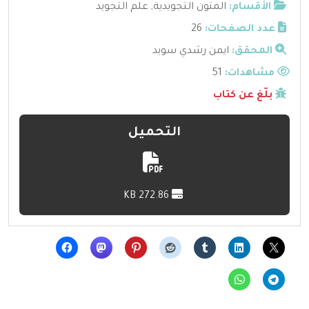
الأقسام:
المتون التجويدية
,
علم التجويد
عدد الصفحات:
26
المحقق:
ايمن رشدي سويد
مشاهدات:
51
بلّغ عن كتاب
التحميل
272.86 KB