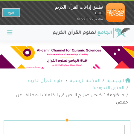
تطبيق إذاعات القرآن الكريم
فتح
EDC
مجانيundefined
الرئيسية
المكتبة الرقمية
علوم القرآن الكريم
المتون التجويدية
ﻣﻨﻈﻮﻣﺔ ﺗﻠﺨﻴﺺ ﺻﺮﻳﺢ اﻟﻨﺺ ﻓﻲ اﻟﻜﻠﻤﺎت اﻟﻤﺨﺘﻠﻒ ﻋﻦ
حفص