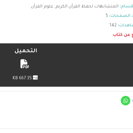
قسام:
المتشابهات لحفظ القرآن الكريم
,
علوم القرآن
 الصفحات:
5
هدات:
142
غ عن كتاب
التحميل
667.35 KB