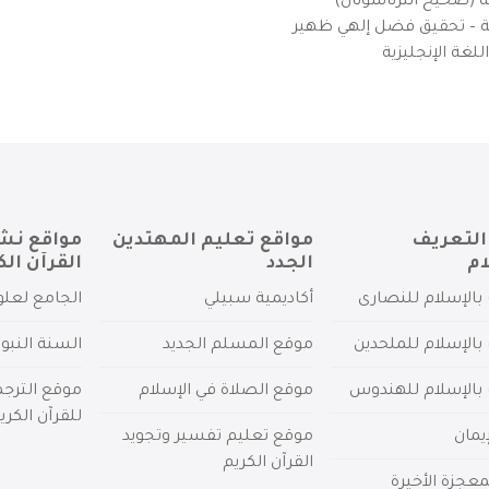
ية (صحيح انترناشونال)
يزية – تحقيق فضل إلهي ظهير
لغة الإنجليزية
التعريف
مواقع تعليم المهتدين
مواقع نش
ام
الجدد
القرآن الك
بالإسلام للنصارى
أكاديمية سبيلي
الجامع لعلو
بالإسلام للملحدين
موقع المسلم الجديد
السنة النبو
 بالإسلام للهندوس
موقع الصلاة في الإسلام
موقع الترج
للقرآن الكري
يمان
موقع تعليم تفسير وتجويد
القرآن الكريم
عجزة الأخيرة