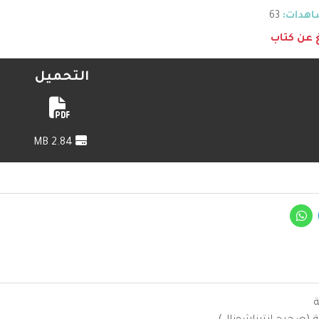
هدات:
63
غ عن كتاب
التحميل
2.84 MB
ة