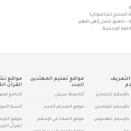
ة
ية (صحيح انترناشونال)
يزية – تحقيق فضل إلهي ظهير
لغة الإنجليزية
التعريف
مواقع تعليم المهتدين
مواقع نش
ام
الجدد
القرآن الك
بالإسلام للنصارى
أكاديمية سبيلي
الجامع لعلو
بالإسلام للملحدين
موقع المسلم الجديد
السنة النبو
 بالإسلام للهندوس
موقع الصلاة في الإسلام
موقع الترج
للقرآن الكري