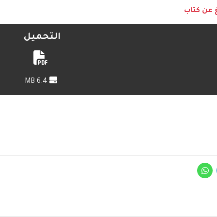
غ عن كتاب
التحميل
6.4 MB