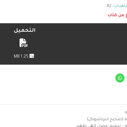
هدات:
82
غ عن كتاب
التحميل
1.25 MB
ة
ية (صحيح انترناشونال)
يزية – تحقيق فضل إلهي ظهير