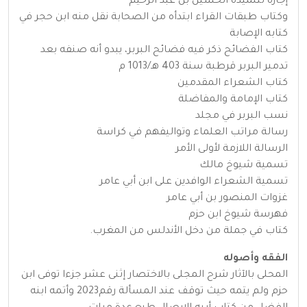
إجازة لتلميذه الحسين بن عبد الرحيم
وكتاب طبقات القراء ابتدأه من الصحابة نقل منه ابن حجر في
كتابه الإصابة
كتاب الفضائح ذكر فيه فضائح البربر، يبدو أنه صنفه بعد
تدمير البربر قرطبة سنة 403 هـ/1013 م
كتاب الشعراء المقدمين
كتاب الإمامة والمفاضلة
نسب البربر في مجلد
رسالة مراتب العلماء وتواليفهم في كراسة
الرسالة اللازمة لأولى الأمر
تسمية شيوخ مالك
تسمية الشعراء الوافدين على ابن أبي عامر
غزوات المنصور بن أبي عامر
فهرسة شيوخ ابن حزم
كتاب في جملة من دخل الأندلس من المغرب.
الفقه وأصوله
المحلى بالآثار شرح المجلى بالاختصار إثنى عشر جزءا توفى ابن
حزم ولم يتمه حيث توقف عند المسألة رقم2023 وأتمه ابنه