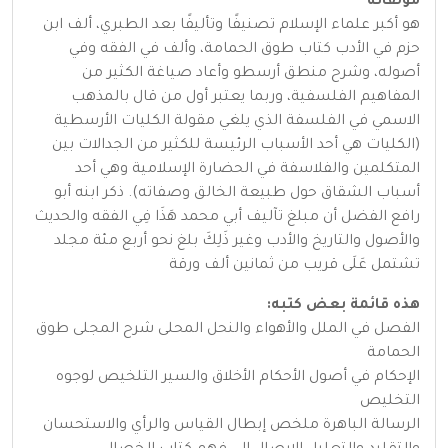
مؤلفاته
هو أكبر علماء الإسلام تصنيفًا وتأليفًا بعد الطبري، ألف ابن
حزم في الأدب كتاب طوق الحمامة، وألف في الفقه وفي
أصوله، وشرح منطق أرسطو وأعاد صياغة الكثير من
المفاهيم الفلسفية، وربما يعتبر أول من قال بالمذهب
الاسمي في الفلسفة الذي يلغي مقولة الكليات الأرسطية
(الكليات هي أحد الأسباب الرئيسة للكثير من الجدالات بين
المتكلمين والفلاسفة في الحضارة الإسلامية وهي أحد
أسباب الشقاق حول طبيعة الخالق وصفاته). ذكر ابنه أبو
رافع الفضل أن مبلغ تآليف أبي محمد هَذَا فِي الفقه والحديث
والأصول والتاريخ والأدب وغير ذَلِكَ بلغ نحو أربع مئة مجلد
تشتمل عَلَى قريب من ثمانين ألف ورقة
هذه قائمة بعض كتبه:
الفصل في الملل والأهواء والنحل المحلى شرح المجلى طوق
الحمامة
الإحكام في أصول الأحكام الأخلاق والسير التلخيص لوجوه
التخليص
الرسالة الباهرة ملخص إبطال القياس والرأي والاستحسان