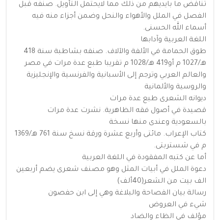
تناقض ما بايديهم من ذلك مما لايحتمل التأويل. صنفه قبل
الفصل في الملل والأهواء والنحل وضمن أجزاء منه فيه
أسماء الله الحسنى.
اللغة العربية وآدابها
طوق الحمامة في الألفة والآلاف. صنفه بشاطبة سنة 418
هـ/1027 م أو419 هـ/1028 م تقريبا طبع عدة مرات في مصر
والعالم العربي وترجم إلى الأسبانية والفرنسية والإنجليزية
والروسية والألمانية
ديوانه الشعرى طبع عدة مرات
قصيدة في أصول فقه الظاهرية. نشرت عدة مرات
بالسعودية وعندى منها نسخة
كتاب الإعراب. مائتى وأربع عشرة ورقة نسخ سنة 761 هـ/1369
م في شستربتى.
أما عن كتبه المفقودة في اللغة العربية
دعوة الملل في أبيات المثل وهو مصنف شعرى يضم أربعين
الف بيت من الشعر(40ألف)
رسالة بيان الفصاحة والبلاغة وهي إلى ابن حفصون
شيء في العروض
مؤلف في الظاء والضاد