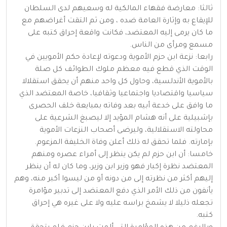
ثالثا: معارضة فقهاء المالكية له وسعيهم لدى السلطان
للإيقاع به وإثارة العامة ضده ، ومن ثم التقت أغراضهم مع
ما كان يرمى إليه المعتضد، فكانت واقعة إحراق كتبه على
مسمع ومرأى من الناس.
رابعا: نزعة ابن حزم الأموية ودعوته لإعادة حكم الأمويين في
الوقت الذي قطع فيه معظم ملوك الطوائف كل صلة
بالأموية الأندلسية، وحاول كل واحد منهم أن يحقق استقلالا
سياسيا واقتصاديا واجتماعيا وثقافيا، خاصة المعتضد الذي
ما وافق على خدعة أبيه بعد وفاته بمبايعة خلف الحصرى
بإشبيلية على أنه هشام المؤيد إلا ليصبغ الشرعية على
محاولته الاستقلالية، وليرضى أصحاب النزعات الأموية
بإمارته. فلما تحقق له ذلك أعلن وفاة الخليفة المزعوم.
خامسا: أن ابن حزم لم يكن ينظر إلى أمراء عصره ومنهم
المعتضد نظرة إكبار فهو وزير ابن وزير، وما كان له أن ينظر
إليهم أكثر من نظرته إلى من دونه أو من ليسوا أكبر منه، وهم
يأنفون من ذلك الأمر الذي دفع المعتضد إلى تدبير مؤامرة
تجعله ذليلا لا يشمخ براسه عليه ولا على غيره هي إحراق
كتبه.