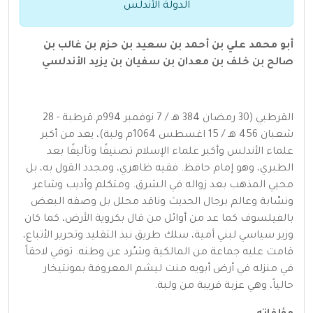
الدولة الأندلس
أبو محمد علي بن أحمد بن سعيد بن حزم بن غالب بن
صالح بن خلف بن معدان بن سفيان بن يزيد الأندلسي
القرطبي (30 رمضان 384 هـ / 7 نوفمبر 994م.قرطبة - 28
شعبان 456 هـ / 15 اغسطس 1064م ولبة)، يعد من أكبر
علماء الأندلس وأكبر علماء الإسلام تصنيفًا وتأليفًا بعد
الطبري، وهو إمام حافظ. فقيه ظاهري، ومجدد القول به، بل
محيي المذهب بعد زواله في الشرق. ومتكلم وأديب وشاعر
ونسّابة وعالم برجال الحديث وناقد محلل بل وصفه البعض
بالفيلسوف كما عد من أوائل من قال بكروية الأرض، كما كان
وزير سياسي لبني أمية، سلك طريق نبذ التقليد وتحرير الأتباع،
قامت عليه جماعة من المالكية وشـُرد عن وطنه. توفي لاحقاً
في منزله في أرض أبويه منت ليشم المعروفة بمونتيخار
حالياً، وهي عزبة قريبة من ولبة.