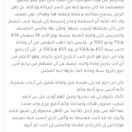
وبالرغم من هذه المؤامرة التي ألمت بابن حزم فلم يتحقق
للمعتضد ما كان يصبو إليه من كسر كبريائه وإذلاله، بل ظل
الرجل يشمخ بمكانته وعلمه وعقله هنا وهناك دون ضعف
ولا ذلة، لكنه آثر السلامة وغادر إشبيلية إلى قريته منت ليشم
التي كان يمتلكها ويتردد عليها، وظل بها يمارس التصنيف
والتدريس حتى وافته المنية عشية يوم الأحد 28 شعبان 456
هـ/15 يوليو 1063 م ، وليس كما ذهب البعض من أن وفاته
كانت سنة 457 هـ/1064 م، ولا 455 هـ/1063 م ، لأن أبا رافع
ولد ابن حزم هو الذي كتب التاريخ الذي ذكرناه، وهو الأعلم من
أي أحد بتاريخ وفاة والده، فضلا عن أن معظم من ترجم لابن
حزم ذكروا سنة وفاته كما ذكرها ابنه الفضل.
كان ابن حزم قد رثى نفسه قبل وفاته بقليل في أبيات شعرية
كأنه أحس بدنو أجله قائلا:
كأنك بالزوار لى قد تبادروا وقيل لهم أودى على بن أحمد
فيارب محزون هناك وضاحك وكم أدمع تزرى وخد محدد
عفا الله عنى يوم أرحل ظاعنا عن الأهل محمولا إلى ضيق ملحد
وأترك ما قد كنت مغتبطا به وألقى الذي آنست منه بمرصد
فواراحتى إن كان زادى مقدما ويانصبى إن كنت لم أتزود