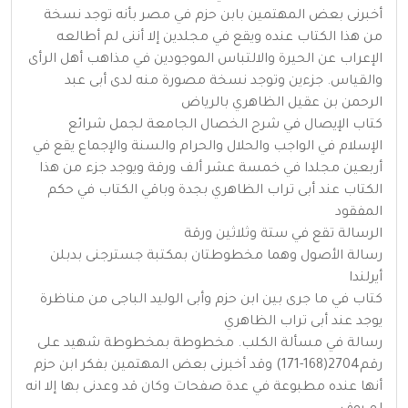
أخبرنى بعض المهتمين بابن حزم في مصر بأنه توجد نسخة
من هذا الكتاب عنده ويقع في مجلدين إلا أننى لم أطالعه
الإعراب عن الحيرة والالتباس الموجودين في مذاهب أهل الرأى
والقياس. جزءين وتوجد نسخة مصورة منه لدى أبى عبد
الرحمن بن عقيل الظاهري بالرياض
كتاب الإيصال في شرح الخصال الجامعة لجمل شرائع
الإسلام في الواجب والحلال والحرام والسنة والإجماع يقع في
أربعين مجلدا في خمسة عشر ألف ورقة ويوجد جزء من هذا
الكتاب عند أبى تراب الظاهري بجدة وباقي الكتاب في حكم
المفقود
الرسالة تقع في ستة وثلاثين ورقة
رسالة الأصول وهما مخطوطتان بمكتبة جسترجنى بدبلن
أيرلندا
كتاب في ما جرى بين ابن حزم وأبى الوليد الباجى من مناظرة
يوجد عند أبى تراب الظاهري
رسالة في مسألة الكلب. مخطوطة بمخطوطة شهيد على
رقم2704(168-171) وقد أخبرنى بعض المهتمين بفكر ابن حزم
أنها عنده مطبوعة في عدة صفحات وكان قد وعدنى بها إلا انه