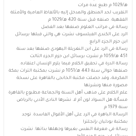
هـ/1029 م طبع عدة مرات
التقريب لحد المنطق والمدخل إليه بالألفاظ العامية والأمثلة
الفقهية. صنفه قبل سنة 420 هـ/1029 م
رسالة في مراتب العلوم صنفها بعد الفصل
الرد على الكندى الفيلسوف نشرت هي والتي قبلها برسائل
ابن حزم الجزء الرابع
رسالة في الرد على ابن النغريلة اليهودي صنفها بعد سنة
451 هـ/1059 م نشرت برسائل ابن حزم الجزء الثالث
رسالة الدرة في تحقيق الكلام فيما يلزم الإنسان اعتقاده.
صنفها حوالي سنة 443 هـ/1051 م نشرت بمكتبة التراث بمكة
المكرمة، وقد حصلت مكتبة الخانجى بالقاهرة على نسخة
مصورة منها ونشرتها
علم الكلام على مذهب أهل السنة والجماعة مطبوع بالقاهرة
مسألة هل السواد لون أم لا. نشرها النادى الأدبي بالرياض
سنة 1979 م
الرسالة الباهرة في الرد على أهل الأقوال الفاسدة. توجد
بمكتبة بودليان بإنجلترا
رسالة في معرفة النفس بغيرها وجهلها بذاتها. نشرت