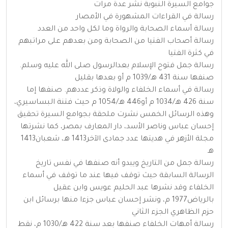
جوامع السيرة النبوية نشر عدة مرات
رسالة في القراءات المشهورة في الأمصار
رسالة أسماء الصحابة والرواة وما لكل واحد من العدد
رسالة أصحاب الفتيا من الصحابة ومن بعدهم على مراتبهم
في كثرة الفتيا
رسالة جمل فتوح الإسلام بعدالرسول صلى الله عليه وسلم.
صنفها سنة 431 هـ/1039 م أو بعدها بقليل
رسالة في أسماء الخلفاء والولاة وذكر عددهم. صنفها إما
سنة 426 هـ/1034 م أو446 هـ/1054 م حيث فتنة البساسيري،
وهذه الرسائل الخمس نشرت ملحقة بجوامع السيرة تحقيق
إحسان عباس وناصر الأسد، دار المعارف بمصر، كما نشرتها
مجلة الأزهر في هديتها عدد جمادى الآخر1413 هـ، شعبان1413
هـ
رسالة جمل من التاريخ ويبدو أنه صنفها في نفس تاريخ
الرسالة السابقة حيث توقف فيها عند ما توقف في أسماء
الخلفاء وقد نشرها عبد الحليم عويس وابن عقيل
بالرياض1977 م، ونشر إحسان عباس جزءا منها برسائل ابن
حزم الظاهري الجزء الثاني
رسالة أمهات الخلفاء صنفها بعد سنة 422 هـ/1030 م، نقط