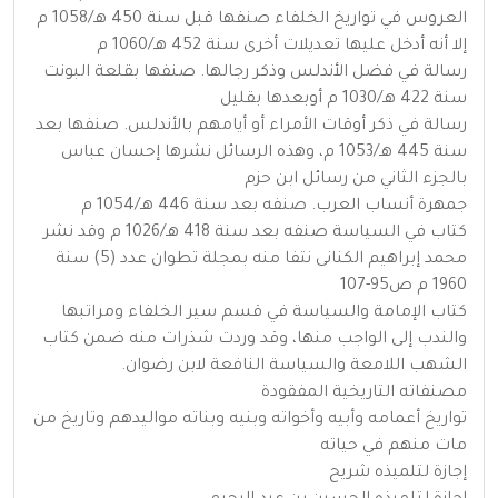
العروس في تواريخ الخلفاء صنفها قبل سنة 450 هـ/1058 م
إلا أنه أدخل عليها تعديلات أخرى سنة 452 هـ/1060 م
رسالة في فضل الأندلس وذكر رجالها. صنفها بقلعة البونت
سنة 422 هـ/1030 م أوبعدها بقليل
رسالة في ذكر أوقات الأمراء أو أيامهم بالأندلس. صنفها بعد
سنة 445 هـ/1053 م، وهذه الرسائل نشرها إحسان عباس
بالجزء الثاني من رسائل ابن حزم
جمهرة أنساب العرب. صنفه بعد سنة 446 هـ/1054 م
كتاب في السياسة صنفه بعد سنة 418 هـ/1026 م وقد نشر
محمد إبراهيم الكنانى نتفا منه بمجلة تطوان عدد (5) سنة
1960 م ص95-107
كتاب الإمامة والسياسة في قسم سير الخلفاء ومراتبها
والندب إلى الواجب منها، وقد وردت شذرات منه ضمن كتاب
الشهب اللامعة والسياسة النافعة لابن رضوان.
مصنفاته التاريخية المفقودة
تواريخ أعمامه وأبيه وأخواته وبنيه وبناته مواليدهم وتاريخ من
مات منهم في حياته
إجازة لتلميذه شريح