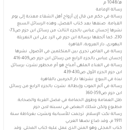
هـ/1048 م
رسالة الإمامة
رسالة في حكم من قال إن أرواح أهل الشقاء معذبة إلى يوم
القيامة. صنفها بعد كتاب الفصل، وهذه الرسائل السبع
نشرها إحسان عباس بالجزء الثالث من رسائل ابن حزم ص73-
230، كما ألحقها برسالة ابن حزم في الرد على ابن النغريلة
اليهودى، دار العروبة، القاهرة
رسالة في الفاض تجرى بين المتكلمين في الأصول. نشرها
إحسان عباس بالجزء الرابع من رسائل ابن حزم ص409-416
رسالة في الغناء الملهى أمباح هو أم محظور.نشرت برسائل
ابن حزم الجزء الأول ص430-439
نبذة في البيوع. نشرتها دار الحرمين بالقاهرة
رسالة في ألم الموت وإبطالة. نشرت بالجزء الرابع من رسائل
ابن حزم ص359-360
ظل العمامة وطوق الحمامة في فضل القربة والصحابة.
مطبوع ولكن شكك البعض في نسبته لابن حزم
رسالة نكت الإسلام. ترجمت للأسبانية ونشرت بغرناطة سنة
1911 م، وقد ضاع نصها العربي
كتاب المجلى وهو المتن الذي عمل عليه كتاب المحلى. وقد