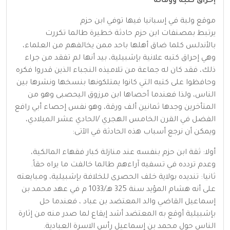
إحراق كتبه ووفاته
موقع ولبة في إسبانيا فيها توفي ابن حزم
يرتبط بمصنفات ابن حزم حادثة خطيرة طالما تكررت
بالأندلس كلما ضاق أهلها باحد ممن يخالفهم من العلماء،
وهي إحراق كتبه علانية بإشبيلية، بيد أنها لم تفقد من جراء
ذلك، فقد كان له جماعة من تلاميذه النجباء الذين قدروا فكره
وحافظوا على كتبه التي كانوا يمتلكونها بنسخها ونشرها بين
الناس، ولذا فعندما أحصاها ابن مرزوق اليحصبى وهو من
المتأخرين وجدها ثمانين ألف ورقة، وهو نفس إحصاء أبي رافع
الفضل في القرن الخامس الهجري /الحادي عشر الميلادي،
ويمكن أن نرجع أسباب هذه الحادثة في الآتى:
أولا: ثقة ابن حزم بنفسه عند منازلة كبار فقهاء المالكية،
وعدم تردده في تسفيه آراءهم طالما خالفت ما يراه حقاً.
ثانيا: تنديده بولاية خلف الحصرى للخلافة بإشبيلية، ومبايعته
على أنه هشام المؤيد سنة 325 هـ/1033 م في عهد محمد بن
إسماعيل القاضي والد المعتضد بن عباد ، فعندما حل
بإشبيلية أوقع به المعتضد أشد إيقاع لما صدر منه من إثارة
الناس حول محمد بن إسماعيل رأس الاسرة العبادية.