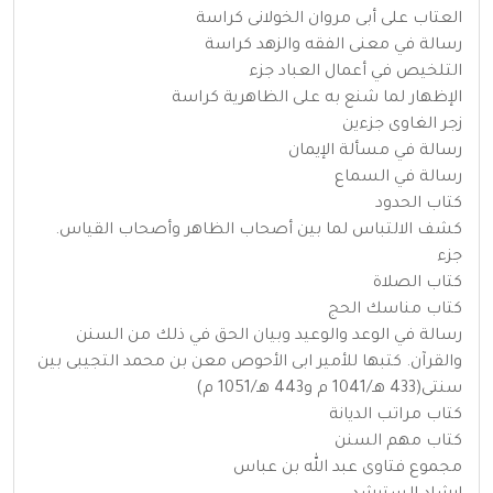
العتاب على أبى مروان الخولانى كراسة
رسالة في معنى الفقه والزهد كراسة
التلخيص في أعمال العباد جزء
الإظهار لما شنع به على الظاهرية كراسة
زجر الغاوى جزءين
رسالة في مسألة الإيمان
رسالة في السماع
كتاب الحدود
كشف الالتباس لما بين أصحاب الظاهر وأصحاب القياس.
جزء
كتاب الصلاة
كتاب مناسك الحج
رسالة في الوعد والوعيد وبيان الحق في ذلك من السنن
والقرآن. كتبها للأمير ابى الأحوص معن بن محمد التجيبى بين
سنتى(433 هـ/1041 م و443 هـ/1051 م)
كتاب مراتب الديانة
كتاب مهم السنن
مجموع فتاوى عبد الله بن عباس