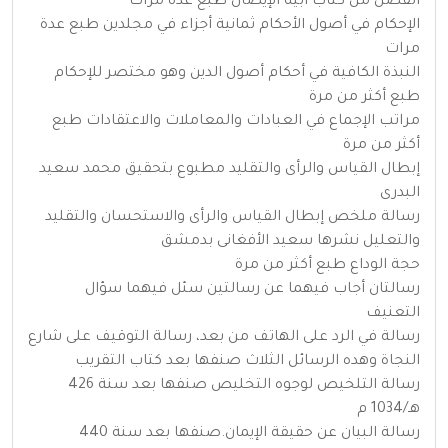
الفضل من كتاب أبيه الإيصال طبع عدة مرات
الإحكام في أصول الأحكام ثمانية أجزاء في مجلدين طبع عدة
مرات
النبذة الكافية في أحكام أصول الدين وهو مختصر للإحكام
طبع أكثر من مرة
مراتب الإجماع في العبادات والمعاملات والاعتقادات طبع
أكثر من مرة
إبطال القياس والرأى والتقليد مطبوع بتحقيق محمد سعيد
البدرى
رسالة ملخص إبطال القياس والرأى والاستحسان والتقليد
والتعليل نشرها سعيد الأفغانى بدمشق
حجة الوداع طبع أكثر من مرة
رسالتان أجاب فيهما عن رسالتين سئل فيهما سؤال
التعنيف
رسالة في الرد على الهاتف من بعد، رسالة التوقيف على شارع
النجاة وهده الرسائل الثلاث صنفها بعد كتاب التقريب
رسالة التلخيص لوجوه التخليص صنفها بعد سنة 426
هـ/1034 م
رسالة البيان عن حقيقة الإيمان.صنفها بعد سنة 440