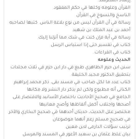
إرشاد السترشد.
القرآن وعلومه وكلها في حكم المفقود
الناسخ والنسوخ في القرآن
رسالة في أن القرآن ليس من نوع بلاغة الناس. كتبها لصاحبه
أحمد بن عبد الملك بن شهيد
رسالة في آية فإن كنت في شك مما أنزلنا إليك
كتاب في تفسير حتى إذا استياس الرسل
كتاب في القراءات.
الحديث وعلومه
سنن ابن حزم الظاهري طبع في دار ابن حزم في ثلاث مجلدات
بتحقيق الدكتور مجيد الخليفة.
كتاب عدد ما لكل صاحب في مسند بقى. ذكر محمد إبراهيم
الكنانى أنه مطبوع ولكن لم يذكر دار النشر ولا مكانها
الجامع في صحيح الأحاديث باختصار الأسانيد والاقتصار على
أصحها واجتلاب أكمل ألفاظها وأصح معانيها
مختصر علل الحديث، حديثان أحدهما في صحيح البخاري والآخر
في صحيح مسلم زعم أنهما موضوعان
ترتيب سؤلات الدارمى لابن معين
بيان غلط عثمان بن سعيد الأعور في المسند والمرسل