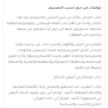
مؤلفات ابن حزم حسب التصنيف
كتاب المحلى بالآثار في شرح المجلى بالاختصار/ يعد هذا
الكتاب واحداً من أهم كتب الفقه الإسلامي، وموسوعة فقهية
ضخمة، استعرض فيها ابن حزم آراء معظم من سبقه
وعاصره من الفقهاء.
الفصل في الملل والأهواء والنحل كتاب في دراسة عقائد
أصحاب الملل الغير إسلامية كعباد الشمس والكواكب
والنصرانية وحكماء الهند وعبدة الأصنام وغيرها، وآراء الفرق
الإسلامية ومذاهبها كالمعتزلة والجهمية والقدرية والشيعة
وغيرها من الفرق.
كتاب الإحكام في أصول الأحكام.
كتاب التقريب لحد المنطق والمدخل إليه بالألفاظ العامية
والأمثلة الفقهية/ تأليف: الإمام ابن حزم. ويليه: (محك النظر
في المنطق)/ تأليف: الإمام أبي حامد الغزالي.
التاريخ والنسب والسياسة