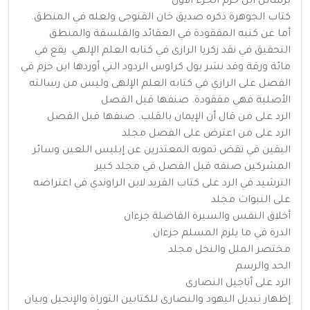
برسائل ابن حزم الجزء الأول
كتاب الجوهرة ذكره صديق خان القنوجى ولعله في المنطق.
أما عن كتبه المفقودة في العقائد والفلسفة والمنطق
التحقيق في نقد زكريا الرازى في كتابه العلم الإلهي. يقع في
مائة ورقة وقد نشر بول كراوس الردود التي أوردها ابن حزم في
الفصل على الرازي في كتابه العلم الإلهى وليس من رسالته
الأصلية فهي مفقودة. صنفها قبل الفصل
الرد على من قال أن الإيمان بالقلب. صنفها قبل الفصل
الرد على من اعترض على الفصل مجلد
اليقين في نقض تمويه المعتذرين عن إبليس اللعين وسائر
المشركين صنفه قبل الفصل في مجلد كبير
الترشيد في الرد على كتاب الفريد لابن الراوندي في اعتراضه
على النبوات مجلد
أخلاق النفس والسيرة الفاضلة جزءان
الدرة في ما يلزم المسلم جزءان
مختصر الملل والنحل مجلد
الحد والرسم
الرد على أناجيل النصارى
إظهار تبديل اليهود والنصارى للكتابين التوراة والإنجيل وبيان