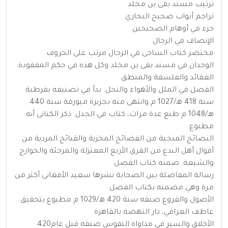
ترتيب مسند بقى بن مخلد
تراجم أبواب صحيح البخاري
جزء في أوهام الصحيحين
الإنصاف في الرجال
مختصر كتاب الساجى في الرجال مرتب على الحروف
الوحدان في مسند بقى بن مخلد وكل هذه في حكم المفقودة.
العقائد والفلسفة والمنطق
الفصل في الملل والأهواء والنحل. بدأ في تصنيفه بقرطبة
سنة 418 هـ/1027 م وانتهى منه بجزيرة ميورقة سنة 440
هـ/1048 م طبع عدة مرات، كتاب في الجدل. ذكر الكنانى أنه
مطبوع
النصائح المنجية من الفضائح المخزية والقبائح المردية من
أقوال أهل البدع من الفرق الأربع المعتزلة والمرجئة والخوارج
والشيعة. ضمنه كتاب الفصل
رسالة المفاضلة بين الصحابة نشرها سعيد الأفغانى أكثر من
مرة وهي مضمنه بكتاب الفصل
الأصول والفروع صنفه سنة 420 هـ/1029 م مطبوع بتحقيق
عاطف العراقي، دار النهضة بالقاهرة
الأخلاق والسير في مداواة النفوس صنفه قبل عام420