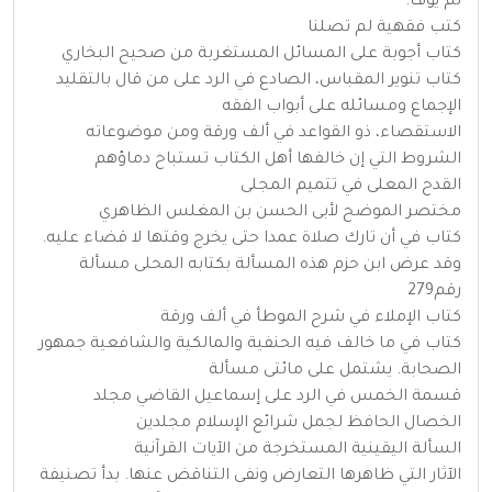
لم يوف.
كتب فقهية لم تصلنا
كتاب أجوبة على المسائل المستغربة من صحيح البخاري
كتاب تنوير المقباس، الصادع في الرد على من قال بالتقليد
الإجماع ومسائله على أبواب الفقه
الاستقصاء، ذو القواعد في ألف ورقة ومن موضوعاته
الشروط التي إن خالفها أهل الكتاب تستباح دماؤهم
القدح المعلى في تتميم المجلى
مختصر الموضح لأبى الحسن بن المغلس الظاهري
كتاب في أن تارك صلاة عمدا حتى يخرج وقتها لا قضاء عليه.
وقد عرض ابن حزم هذه المسألة بكتابه المحلى مسألة
رقم279
كتاب الإملاء في شرح الموطأ في ألف ورقة
كتاب في ما خالف فيه الحنفية والمالكية والشافعية جمهور
الصحابة. يشتمل على مائتى مسألة
قسمة الخمس في الرد على إسماعيل القاضي مجلد
الخصال الحافظ لجمل شرائع الإسلام مجلدين
السألة اليقينية المستخرجة من الآيات القرآنية
الآثار التي ظاهرها التعارض ونفى التناقض عنها. بدأ تصنيفة