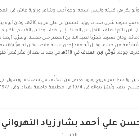
ولِدَ الحسن بن علي بن أحمد في نهروان، و
نى ابن بائع العلف. انتقل ابن العلاف إلى بغداد، وعاش القسم الأكبر 
ائه، وكان صديقاً مُقرَّباً لعبد الله بن المعتز حتى مقتله، وتقرَّب أيض
ُتقدِّمة من حياته، وقِيل أنَّه فقد إحدى عينيه فقط، وكان له هرٌّ يؤانسه، 
ثرها جودة
. تُوفِّي ابن العلاف في 318ه
ـ في بغداد، بعد أنَّ عمَّر عُمراً 
مُجِيدين، ولاحظ عمر فروخ وجود بعض من التكلُّف في قصائده، ويتناول ف
حسن علي أحمد بشار زياد النهرواني 
الكتب 1