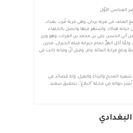
هي مدينة تقع جنوب شرق بغداد، وولِدَ الحسن بن علي قرابة 218هـ، وكان أبوه يبيع العلف في قرية بردان، وهي قرية قُربَ بغداد،
من حياته هناك، واشتهر فيها واتصل بالخلفاء
اً من أبي الحسن علي بن محمد بن الفرات، وهو وزير
ولمَّا أكل الهرُّ حمام جيرانه قتله الجيران، فحزن
طويلاً وبلغ قرابة المائة عام، وقيل أنَّ وفاته كانت في
ي شعره المديح والرثاء والغزل، وله قصائد في
أغراض وجدانيَّة. في العصر الحديث اعتنى بشعره صبيح رديف، ونُشِرَ ديوانه في 1974 في مطبعة جامعة بغداد. وفي 1977 نُشِرَ ديوانه في مجلة "البلاغ"، بتحقيق سعيد
البغدادي