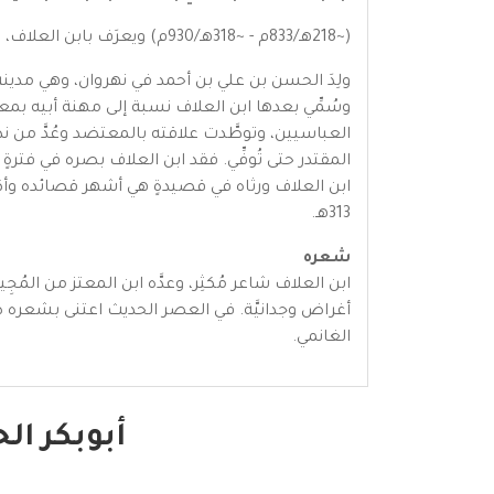
(~218هـ/833م - ~318هـ/930م) ويعرَف بابن العلاف، وأبو بكر هي كنيته وليس اسمه، وهو أديب وشاعر وراوية عاش في العصر العباسي الأوَّل.
وسُمِّي بعدها ابن العلاف نسبة إلى مهنة أبيه بمع
العباسيين، وتوطَّدت علاقته بالمعتضد وعُدَّ من ندم
المقتدر حتى تُوفِّي. فقد ابن العلاف بصره في فترةٍ م
ابن العلاف ورثاه في قصيدةٍ هي أشهر قصائده وأك
313هـ.
شعره
ابن العلاف شاعر مُكثِر، وعدَّه ابن المعتز من ال
الغانمي.
أبوبكر ال