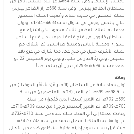
الجيـش الإسلامي، وفي سـنة 664هـ غزا بلاد السيس بأمر من
السلطان الظاهر بيبرس. وفي سنة 668هـ زار الظاهر بيبرس
الملك المنصور في مدينة حماة، وأصيب الملك المنصور
الثاني بالحمى وتوفي في شـوال سـنة 683هـ=1284م. وتولى
بعده ابنه الملك المظفر الثالث محمود الذي اشترك مع
السلطان قلاوون في فتح قلعة المرقب من قلاع الساحل
السوري ومدينة بانياس ومدينة طرابلس، ثم اشترك مع
الملك الأشرف خليل في فتح عكا، كما شارك في غزو بلاد
السيس، وفي ردّ التتار عن حلب، وتوفي يوم الخميس 22 ذو
القعدة سـنة 698 هـ=1298م بدون أن يخلف عقباً.
وفاته
تولى حماة نيابة عن السلطان (الأمير قَرَة سُنْقُر الجوقدار) من
سنة 698هـ-699هـ، ثم الأمير (كِتِبْغا المنصوري) من سنة
699هـ-702هـ، ثم الأمير (سيف الدين قَبْجق) من سنة
703هـ-709هـ، ثم الأمير (أسندمر كرجي) من سنة 709هـ-710هـ،
وعادت بعدها إلى أبي الفداء ملك حماة من سنة 710هـ-732هـ
ثم تولاها ابنه الملك الأفضل محمد من سنة 732هـ-742هـ
حيث عُزل بسبب سوء إدارته وكثرة الشكاوى ضده من الأهالي