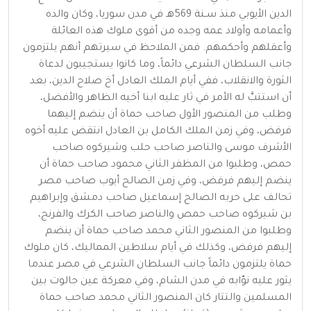
الدين الأيوبي منذ سـنة 569هـ في مدن سوريا، وكان والده
وأعمامه وأولاد عمه وجده من أقوى ملوك هذه العائلة
وأعقلهم وأحكمهم. فمن الملاحظ في سيرتهم أنهم يلتزمون
جانب السلطان الشرعي دائماً، وما كانوا يستجيبون لدعاة
الثورة والانقلاب، ففي أيام الملك العادل أخ صلاح الدين، بعد
أن استتبَّ له الأمر في ثار عليه ابنا أخيه الظاهر والأفضل،
وطلب من المنصور الأول صاحب حماة أن ينضم إليهما
فرفض، وفي زمن الملك الكامل بن العادل انتقض عليه أخوه
الأشرف موسى والناصر صاحب حلب وشيركوه صاحب
حمص، وطلبوا من المظفر الثاني محمود صاحب حماة أن
ينضم إليهم فرفض، وفي زمن الصالح أيوب صاحب مصر
تحالف على حربه الصالح إسماعيل صاحب دمشق وإبراهيم
بن شيركوه صاحب حمص والناصر صاحب الكرك والفرنج،
وطلبوا من المنصور الثاني محمد صاحب حماة أن ينضم
إليهم فرفض، وكذلك في أيام سلاطين المماليك، كان ملوك
حماة يلتزمون دائماً جانب السلطان الشرعي في مصر عندما
يثور عليه نوّابه في مدن الشام، وفي معركة عين جالوت بين
المسلمين والتتار كان المنصور الثاني محمد صاحب حماة