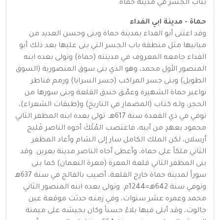
بباب الجسر في مدينة حماة.
حماة - مدينة ابي الفداء
وقد اعتنى أبو الفداء بمدينة حماة وبنى وحسن العديد من
مبانيها مثل منطقة باب الجسر التي بنى عليها بعد ذلك أبو
الفداء جامعه المعروف في مدينته (حماة) وتولى بعده ابنه
المنصور الأول محمد، وهو الذي بنى سوق المنصورية (السوق
الطويل) وبنى جسر المراكب (جسر السرايا) ورمم قناطر
نواعير حماة الشهيرة وعمّـق خندق القلعة وبنى سورها من
الحجر، ولـه كتـاب (المضمار في التاريخ) و(طبقات الشعراء)،
توفي في ذي القعدة سنة 617هـ. تولى بعده ابنه المظفر الثاني
محمود بعهدٍ من أبيه، فاغتصب المُلْكَ أخوه الناصر قَليج
أرسلان، لكن الملك الكامل سار إلى الشام وأعاد المظفر
الثاني ملكاً على حماة، وأعطى أخاه الناصر مدينة بعرين. وقد
بنى المظفر الثاني قلعة المعرة (معرة النعمان) كما بنى
سوراً لمدينة حماة خارج القلعة، أصيب بالفالج في سنة 637هـ
وتوفي سنة 642هـ=1244م. وتولى بعده ابنه المنصور الثاني
محمد وعمره عشر سنوات، وفي زمنـه حدثت موقعة عين
جالوت، وقد أبلى فيها بلاءً حسناً وكان بجيشه على ميمنة