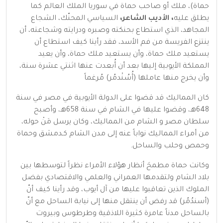
حماة)، ملك أو صاحب حماة في سوريا الملك العالم كما
يطلق عليه
، الأديب الشاعر،
السياسي المحنّك، الشجاع
المجاهد، الذي استطاع بحنكته وصبره ودرايته وشجاعته، أن
ينتزع الفريسة من فم الأسد، فقد رأينا كيف استطاع أن
يستعيد ملك حماة، وأن يستعيد ملك حماة، وأن يعيد
المملكة الأيوبية إليها بعد أن أُبعدت عنها اثنتي عشرة سنة،
وأن يخرج منها عاملها (أُسُنْدمُر) مُرغماً
كان المماليك قد قضوا على الدولة الأيوبية في مصر في سنة
648هـ، وقضوا عليها في الشام في سنة 658هـ، وأصبح
سلطان مصر و الشام من المماليك، وكان يرسل مَنْ حوله،
من أمراء المماليك نواباً عنه إلى مدن الشام كـدمشق وحماة
وحمص وحلب والساحل.
وكانت حماة مطمحَ أنظار هؤلاء الأمراء نظراً لتوسطها بين
بلاد الشام ولتقدمها العمراني والعلمي والاقتصادي بفضل
الملوك الذين تعاقبوا عليها من آل أيوب، وقد رأينا كيف أنّ
(أسندُمُر) قد رفض أن ينتقل منها إلى نيابة الساحل مع أنّ
بالساحل مدناً عامرة كثيرة اللاذقية وطرطوس وبيروت