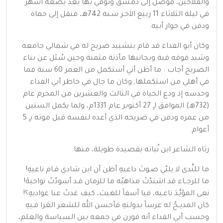
والفلاحين، فوصل إلى دمشق وتوفي بها بعد بضعة أشهر
في ليلة الثلاثاء 11 ربيع الآخـر سـنة 742هـ، فنقل إلى حماة
ودفن في جوار أبيه.
وكان أبو الفداء قد قام بتشييد ضريح له في شمالي جامعه
وشيد فوقه قبة وبجانبها مأذنة مثمنة وحين سُئل عن بناء
الضريح أجاب : ما أظن أني أستكمل من العمر 60 سنة فما
في أهلي من استكملها, وكان ما جال في خاطر أبي الفداء
وحدسه إذ ودع الحياة في الثالث والعشرين من المحرم عام
(732هـ) الموافق لـٍ 27 أكتوبر عام 1331م، ولما يكمل الستين
من عمره ودفن في ضريحه الذي أعده لنفسه قبل موته بـٍ 5
أعوام.
رثاه الشاعر ابن نُباته بقصيدة طويلة، منها:
ما للنَّدى لا يلبّي صـوتَ داعيهِ أظن أن ابن شادي قـام ناعيهِ!
ما للرجــاء قد اشتدّتْ مذاهبُه ما للزمان قـد أسودّتْ نواحيهْ!
نعى المؤيَّـدَ ناعـيه، فيا أسفاً للغيث، كيف غدتْ عنا غواديهِ؟!
كان المديــحُ له عرساً بدولتهِ فأحسن الله للشعر العَزا فـيهِ
وحسب أبي الفداء أنه قورن في جمعه بين السياسة والعلم،