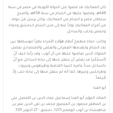
كان المماليك قد قضوا على الدولة الأيوبية في مصر في سنة
648هـ، وقضوا عليها في الشام في سنة 658هـ، وأصبح
سلطان مصر و الشام من المماليك، وكان يرسل مَنْ حوله،
من أمراء المماليك نواباً عنه إلى مدن الشام كـدمشق وحماة
وحمص وحلب والساحل.
وكانت حماة مطمحَ أنظار هؤلاء الأمراء نظراً لتوسطها بين
بلاد الشام ولتقدمها العمراني والعلمي والاقتصادي بفضل
الملوك الذين تعاقبوا عليها من آل أيوب، وقد رأينا كيف أنّ
(أسندُمُر) قد رفض أن ينتقل منها إلى نيابة الساحل مع أنّ
بالساحل مدناً عامرة كثيرة اللاذقية وطرطوس وبيروت
وطرابلس وغيرها، كما أنه لم ينتقل منها إلى نيابة حلب إلاّ
مُرغماً.
أبو الفدا
الملك المؤيد أبو الفدا إسماعيل عماد الدين بن الأفضل علي
بن المظفر محمود بن المنصور محمد بن تقي الدين عمر بن
شاهنشاه بن أيوب (نوفمبر 1273، دمشق - 27 أكتوبر 1331،