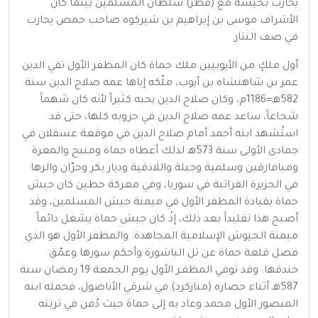
يحارب بجيشه مع (قطز) سلطان المسلمين بينما كان
الأشراف موسى بن إبراهيم بن شيركوه صاحب حمص يحارب
في صف التتار.
أول ملكٍ من الأيوبيين ملك حماة كان المظفر الأول تقي الدين
عمر بن شاهنشاه بن أيوب، ملّكه إياها عمه صلاح الدين سنة
582هـ=1186م، وكان صلاح الدين يحبه كثيراً لأنه كان شهماً
شجاعاً، ساعد عمه صلاح الدين في حروبه كلها، حتى قد
استُشهد ابنه أحمد أمام صلاح الدين في موقعة عسقلان في
جمادى الأولى سنة 573هـ لذلك أعطاه حماة ومنبج والمعرة
وميافارقين وسلمية وجبلة واللاذقية وديار بكر وحرّان والرها
في الجزيرة الفراتية في سوريا، وفي معركة حطين كان جيش
حماة بقيادة المظفر الأول في ميمنة جيش المسلمين، وقد
أصبح هذا تقليداً بعد ذلك، إذْ كان جيش حماة يشغل دائماً
ميمنة الجيوش الإسلامية المجاهدة. والمظفر الأول هو الذي
فصل قلعة حماة عن تل الباشورة وأحكم سورها وعمّق
خندقها. وقد توفي المظفـر الأول يـوم الجمعة 19 رمضان سنة
587هـ أثناء حصاره (منازكرد) في شرقي الأناضول، فحمله ابنه
المنصور الأول محمد وعاد به إلى حماة حيث دُفن في تربته