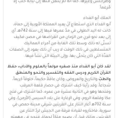
وطرابلس وغيرها، كما أنه لم ينتقل منها إلى نيابة حلب إلاّ
مُرغماً.
الملك أبو الفداء
أبو الفداء الذي استطاع أنْ يعيد المملكة الأيوبية إلى حماة،
كانت له اليد الطولى في مدّ عمـرها فيها إلى سنة 742هـ، أي
إلى بعد نحو قرنٍ من الزمان من انقراضها في مصر، فكيف
تسنّى له ذلك وسط تلك الغابة من أمراء المماليك
المتسلطين في ذلك الوقت لا ريب أن ذلك يعود إلى الصفات
الفذّة التي كان يتحلّى بها، وإلى البيئة التي نشأ فيها.
لقد كان أبو الفداء منذ صغره مولعاً بالعلوم والآداب، حفظ
القرآن الكريم ودرس الفقه والتفسير والنحو والمنطق
والطبّ
والتاريخ والعروض، وكان عاقلاً حكيماً، خلوقاً كريماً،
شجاعاً، وقد رأينا كيف اشترك في حصار قلعة المرقب
وفتحها وهو في الثانية عشرة من عمره، كما اشترك في فتح
عكا وقلعة الروم، وفي الإغارة على بلاد السيس (الأرمن)، وفي
سـنة 702هـ أغار التتار على القريتين شرقي مدينة حمص في
سورية، فاختاروه لقيادة فرقة من الجيش لردّ التتار عن
القريتين، وذلك قبل أن يصبح ملكاً لحماة، فنجح في مهمته