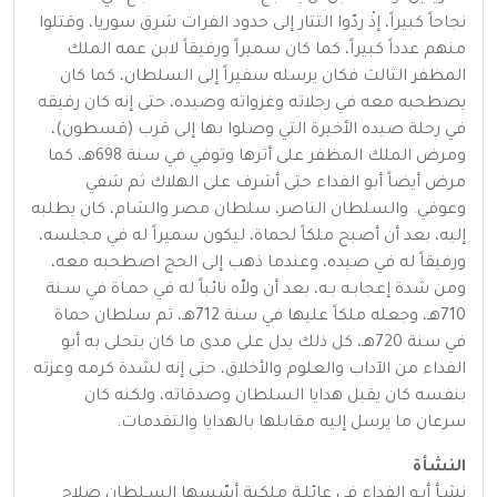
نجاحاً كبيراً، إذْ ردّوا التتار إلى حدود الفرات شرق سوريا، وقتلوا
منهم عدداً كبيراً، كما كان سميراً ورفيقاً لابن عمه الملك
المظفر الثالث فكان يرسله سفيراً إلى السلطان، كما كان
يصطحبه معه في رحلاته وغزواته وصيده، حتى إنه كان رفيقه
في رحلة صيده الأخيرة التي وصلوا بها إلى قرب (قسطون)،
ومرض الملك المظفر على أثرها وتوفي في سنة 698هـ، كما
مرض أيضاً أبو الفداء حتى أشرف على الهلاك ثم شفي
وعوفي. والسلطان الناصر، سلطان مصر والشام، كان يطلبه
إليه، بعد أن أصبح ملكاً لحماة، ليكون سميراً له في مجلسه،
ورفيقاً له في صيده، وعندما ذهب إلى الحج اصطحبه معه،
ومن شدة إعجابـه بـه، بعد أن ولاّه نائباً له في حمـاة في سـنة
710هـ، وجعله ملكاً عليها في سنة 712هـ، ثم سلطان حماة
في سنة 720هـ، كل ذلك يدل على مدى ما كان يتحلى به أبو
الفداء من الآداب والعلوم والأخلاق، حتى إنه لشدة كرمه وعزته
بنفسه كان يقبل هدايا السلطان وصدقاته، ولكنه كان
سرعان ما يرسل إليه مقابلها بالهدايا والتقدمات.
النشأة
نشـأ أبـو الفداء في عائلـة ملكية أسّسها السـلطان صلاح