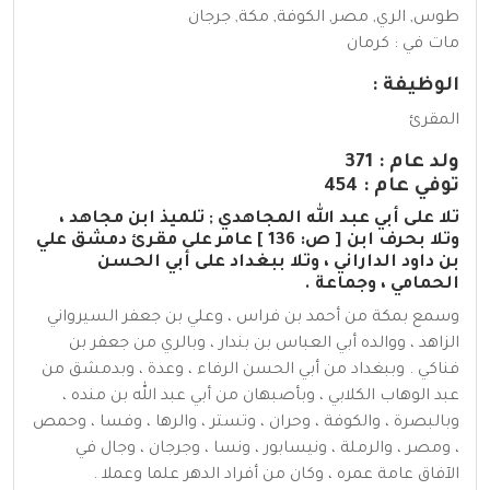
طوس, الري, مصر, الكوفة, مكة, جرجان
مات في : كرمان
الوظيفة :
المقرئ
ولد عام : 371
توفي عام : 454
تلا على أبي عبد الله المجاهدي ; تلميذ ابن مجاهد ،
وتلا بحرف ابن [ ص: 136 ] عامر على مقرئ دمشق علي
بن داود الداراني ، وتلا ببغداد على أبي الحسن
الحمامي ، وجماعة .
وسمع بمكة من أحمد بن فراس ، وعلي بن جعفر السيرواني
الزاهد ، ووالده أبي العباس بن بندار ، وبالري من جعفر بن
فناكي . وببغداد من أبي الحسن الرفاء ، وعدة ، وبدمشق من
عبد الوهاب الكلابي ، وبأصبهان من أبي عبد الله بن منده ،
وبالبصرة ، والكوفة ، وحران ، وتستر ، والرها ، وفسا ، وحمص
، ومصر ، والرملة ، ونيسابور ، ونسا ، وجرجان ، وجال في
الآفاق عامة عمره ، وكان من أفراد الدهر علما وعملا .