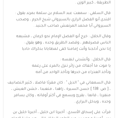
الطريقة ، كبير الوزن .
قال السلفي : سمعت عبد السلام بن سلمة بمرند يقول :
اقتدى أبو الفضل الرازي بالسيرواني شيخ الحرم ، وصحب
السيرواني أبا محمد المرتعش صاحب الجنيد .
وقال الخلال : خرج أبو الفضل الإمام نحو كرمان ، فشيعه
الناس فصرفهم ، وقصد الطريق وحده ، وهو يقول :
إذا نحن أدلجنا وأنت إمامنا كفى لمطايانا بذكراك حاديا
قال الخلال : وأنشدني لنفسه :
يا موت ما أجفاك من زائر تنزل بالمرء على رغمه
وتأخذ العذراء من خدرها وتأخذ الواحد من أمه
قال السمعاني في " الذيل " : كان مقرئا فاضلا ، كثير التصانيف
، [ ص: 138 ] حسن السيرة ، زاهدا ، متعبدا ، خشن العيش ،
منفردا ، قانعا ، يقرئ ويسمع في أكثر أوقاته ، وكان يسافر
وحده ، ويدخل البراري .
قرأت على إسحاق الأسدي : أخبرنا ابن خليل ، أخبرنا خليل بن