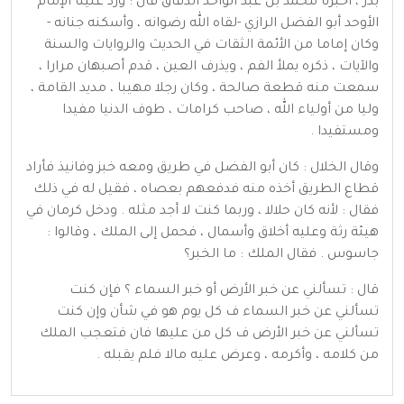
بدر ، أخبرنا محمد بن عبد الواحد الدقاق قال : ورد علينا الإمام
الأوحد أبو الفضل الرازي -لقاه الله رضوانه ، وأسكنه جنانه -
وكان إماما من الأئمة الثقات في الحديث والروايات والسنة
والآيات ، ذكره يملأ الفم ، ويذرف العين ، قدم أصبهان مرارا ،
سمعت منه قطعة صالحة ، وكان رجلا مهيبا ، مديد القامة ،
وليا من أولياء الله ، صاحب كرامات ، طوف الدنيا مفيدا
ومستفيدا .
وقال الخلال : كان أبو الفضل في طريق ومعه خبز وفانيذ فأراد
قطاع الطريق أخذه منه فدفعهم بعصاه ، فقيل له في ذلك
فقال : لأنه كان حلالا ، وربما كنت لا أجد مثله . ودخل كرمان في
هيئة رثة وعليه أخلاق وأسمال ، فحمل إلى الملك ، وقالوا :
جاسوس . فقال الملك : ما الخبر؟
قال : تسألني عن خبر الأرض أو خبر السماء ؟ فإن كنت
تسألني عن خبر السماء ف كل يوم هو في شأن وإن كنت
تسألني عن خبر الأرض ف كل من عليها فان فتعجب الملك
من كلامه ، وأكرمه ، وعرض عليه مالا فلم يقبله .