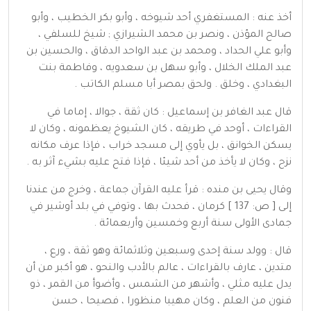
أخذ عنه : المستغفري أحد شيوخه ، وأبو بكر الخطيب ، وأبو
صالح المؤذن ، ونصر بن محمد الشيرازي ; شيخ للسلفي ،
وأبو علي الحداد ، ومحمد بن عبد الواحد الدقاق ، والحسين بن
عبد الملك الخلال ، وأبو سهل بن سعدويه ، وفاطمة بنت
البغدادي ، وخلق . ولحق بمصر أبا مسلم الكاتب .
قال عبد الغافر بن إسماعيل : كان ثقة ، جوالا ، إماما في
القراءات ، أوحد في طريقه ، كان الشيوخ يعظمونه ، وكان لا
يسكن الخوانق ، بل يأوي إلى مسجد خراب ، فإذا عرف مكانه
نزح ، وكان لا يأخذ من أحد شيئا ، فإذا فتح عليه بشيء آثر به .
وقال يحيى بن منده : قرأ عليه القرآن جماعة ، وخرج من عندنا
إلى [ ص: 137 ] كرمان ، فحدث بها ، وتوفي في بلد أوشير في
جمادى الأولى سنة أربع وخمسين وأربعمائة .
قال : وولد سنة إحدى وسبعين وثلاثمائة وهو ثقة ، ورع ،
متدين ، عارف بالقراءات ، عالم بالأدب والنحو ، هو أكبر من أن
يدل عليه مثلي ، وأشهر من الشمس ، وأضوأ من القمر ، ذو
فنون من العلم ، وكان مهيبا منظورا ، فصيحا ، حسن