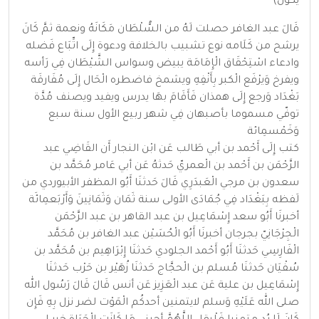
يكون)
قَالَ عبد الغافر حصلت لَهُ من السُّلْطَان مَكَانَهُ ونعمة ثمَّ كَانَ
يرشح من كَلَامه نوع تشبيب بالخلافة ودعوة إِلَى اتِّبَاع فَضله
وادعاء اسْتِحْقَاق الْإِمَامَة يبيض وسواس الشَّيْطَان فِي رَأسه
ويفرخ وَيرْفَع الْكبر بِأَنْفِهِ ويشمخ فاضطره الْحَال إِلَى مُفَارقَة
بَغْدَاد وَرجع إِلَى همذان فَأَقَامَ بهَا يدرس ويفيد ويصنف مُدَّة
توفّي مسموما بأصبهان فِي شهر ربيع الأول سنة سبع
وَخَمْسمِائة
كتب إِلَى أَحْمد بن أبي طَالب عَن ابْن النجار أَن القَاضِي عبد
الرَّحْمَن بن أَحْمد بن الْعمريّ حَدثهُ عَن أبي عَامر مُحَمَّد بن
سعدون بن مرجي الْعَبدَرِي قَالَ حَدثنَا أَبُو المظفر الأبيوردي من
لَفظه بِبَغْدَاد فِي جُمَادَى الأولى سنة ثَمَان وَثَمَانِينَ وَأَرْبَعمِائَة
أخبرنَا أَبُو سعد إِسْمَاعِيل بن عبد القاهر بن عبد الرَّحْمَن
الْجِرْجَانِيّ بجرجان أخبرنَا أَبُو الْحُسَيْن عبد الغافر بن مُحَمَّد
الْفَارِسِي حَدثنَا أَبُو أَحْمد الجلودي حَدثنَا إِبْرَاهِيم بن مُحَمَّد بن
سُفْيَان حَدثنَا مُسلم بن الْحجَّاج حَدثنَا زُهَيْر بن حَرْب حَدثنَا
إِسْمَاعِيل بن علية عَن عبد الْعَزِيز عَن أنس قَالَ قَالَ رَسُول الله
صلى الله عَلَيْهِ وَسلم لايتمنين أحدكُم الْمَوْت لضر نزل بِهِ فَإِن