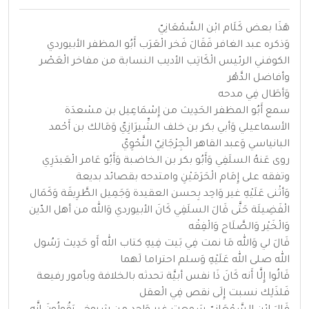
هَذَا بعض كَلَام ابْن السَّمْعَانِيّ
وَذكره عبد الغافر فَقَالَ فَخر الْعَرَب أَبُو المظفر الأبيوردي
الكوفني الرئيس الْكَاتِب الأديب النسابة من مفاخر الْعَصْر
وأفاضل الدَّهْر
وَأطَال فِي مدحه
سمع أَبُو المظفر الحَدِيث من إِسْمَاعِيل بن مسْعدَة
الأسماعيلي وَأبي بكر بن خلف الشِّيرَازِيّ وَمَالك بن أَحْمد
البانياسي وَعبد القاهر الْجِرْجَانِيّ النَّحْوِيّ
روى عَنهُ السلَفِي وَأَبُو بكر بن الخاضبة وَأَبُو عَامر الْعَبدَرِي
وتفقه على إِمَام الْحَرَمَيْنِ وامتدحه بقصائد بديعة
وَأثْنى عَلَيْهِ غير وَاحِد بِحسن العقيدة وَجَمِيل الطَّرِيقَة وَكَمَال
الْفَضِيلَة حَتَّى قَالَ السلَفِي كَانَ الأبيوردي وَالله من أهل الدّين
وَالْخَيْر وَالصَّلَاح وَالْفِقْه
قَالَ لي وَالله مَا نمت فِي بَيت فِيهِ كتاب الله أَو حَدِيث رَسُول
الله صلى الله عَلَيْهِ وَسلم احتراما لَهما
قَالُوا إِلَّا أَنه كَانَ ذَا نفس أبيَّة تحدثه بالخلافة وبأمور رفيعة
فَلذَلِك نسبت إِلَى نقص فِي الْعقل