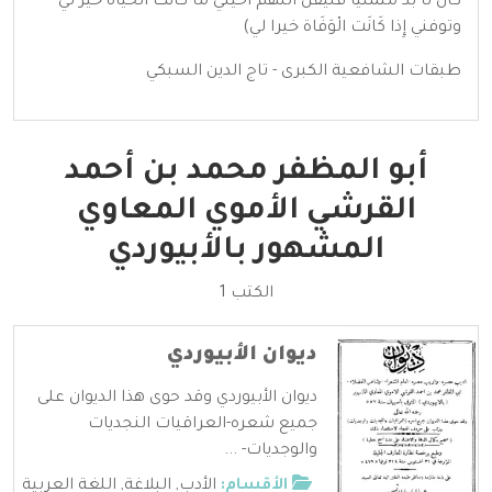
كَانَ لَا بُد متمنيا فَلْيقل اللَّهُمَّ أحيني مَا كَانَت الْحَيَاة خير لي
وتوفني إِذا كَانَت الْوَفَاة خيرا لي)
طبقات الشافعية الكبرى - تاج الدين السبكي
أبو المظفر محمد بن أحمد
القرشي الأموي المعاوي
المشهور بالأبيوردي
الكتب 1
ديوان الأبيوردي
ديوان الأبيوردي وقد حوى هذا الديوان على
جميع شعره-العراقيات النجديات
والوجديات- ...
الأقسام:
الأدب
,
البلاغة
,
اللغة العربية