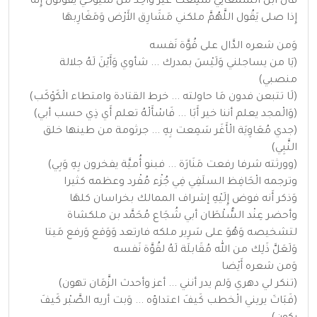
قَالَ ابْن السَّمْعَانِيّ سَمِعت غير وَاحِد من شيوخي يَقُولُونَ إِنَّه
إِذا صلى يَقُول اللَّهُمَّ ملكني مَشَارِق الأَرْض وَمَغَارِبهَا
وَمن شعره الدَّال على قُوَّة نَفسه
(يَا من يساجلني وَلَيْسَ بمدرك ... شأوي وَأَيْنَ لَهُ جلالة
منصبي)
(لَا تتبعن فدون مَا حاولته ... خرط القتادة وامتطاء الْكَوْكَب)
(وَالْمجد يعلم أننا خير أَبَا ... فَاسْأَلْهُ تعلم أَي ذِي حسب أبي)
(جدي مُعَاوِيَة الْأَغَر سَمِعت بِهِ ... جرثومة من طينها خلق
النَّبِي)
(وورثته شرفا رفعت مَنَارَة ... فبنو أُميَّة يفخرون بِهِ وَبِي)
وترجمه الْحَافِظ السلَفِي فِي جُزْء مُفْرد وعظمه كثيرا
وَذكر أَنه فوض إِلَيْهِ إشراف الممالك بخراسان كلهَا
وأحضر عِنْد السُّلْطَان أبي شُجَاع مُحَمَّد بن ملكشاة
لتشخيصه وَهُوَ على سَرِير ملكه فارتعد وَوَقع وَرفع مَيتا
وَلَعَلَّ ذَلِك من الله مُقَابلَة لَهُ لقُوَّة نَفسه
وَمن شعره أَيْضا
(تنكر لي دهري وَلم يدر أنني ... أعز وأحدث الزَّمَان تهون)
(فَبَاتَ يريني الْخطب كَيفَ اعتداؤه ... وَبت أريه الصَّبْر كَيفَ