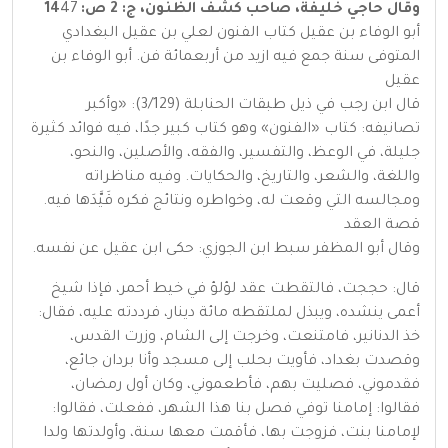
وقال حاجي خليفة، صاحب كشف الظنون، ج: 2 ص: 14
47
أبو الوفاء بن عقيل كتاب الفنون لعلي بن عقيل البغدادي
المتوفى سنة جمع فيه ازيد من أربعمائة فن. أبو الوفاء بن
عقيل
قال ابن رجب في ذيل طبقات الحنابلة (3/129): «وأكبر
تصانيفه: كتاب «الفنون» وهو كتاب كبير جدًا، فيه فوائد كثيرة
جليلة، في الوعظ، والتفسير، والفقه، والأصلين، والنحو،
واللغة، والشعر، والتاريخ، والحكايات. وفيه مناظراته
ومجالسه التي وقعت له، وخواطره ونتائج فكره قَيَّدَها فيه.
قصة العقد
وقال أبو المظفر سبط ابن الجوزي: حكى ابن عقيل عن نفسه.
قال: حججت، فالتقطت عقد لؤلؤ في خيط أحمر، فإذا شيخ
أعمى ينشده، ويبذل لملتقطه مائة دينار، فرددته عليه، فقال:
خذ الدنانير، فامتنعت، وخرجت إلى الشام، وزرت القدس،
وقصدت بغداد، فأويت بحلب إلى مسجد وأنا بردان جائع،
فقدموني، فصليت بهم، فأطعموني، وكان أول رمضان،
فقالوا: إمامنا توفي فصل بنا هذا الشهر، ففعلت، فقالوا:
لإمامنا بنت، فزوجت بها، فأقمت معها سنة، وأولدتها ولدا