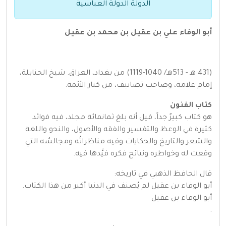
الدولة الدولة العباسية
أبو الوفاء علي بن عقيل بن محمد بن عقيل
(431 هـ - 513هـ/ 1040-1119) من بغداد، العراق. شيخ الحنابلة،
إمام علامة، وصاحب تصانيف، من كبار الأئمة.
كتاب الفنون
هو كتاب كبيرٌ جداً، قيل أنه بلغ ثمانمائة مجلد، فيه فوائد
كثيرة في الوعظ والتفسير والفقه والأصول، والنحو واللغة
والشعر والتاريخ والحكايات وفيه مناظراتُه ومجالسُه التي
وقعت له وخواطره ونتائج فكره فيَّدها فيه.
قال الحافظ الذهبي في تاريخه:
أبو الوفاء بن عقيل لم يُصنف في الدنيا أكبر من هذا الكتاب.
أبو الوفاء بن عقيل
.