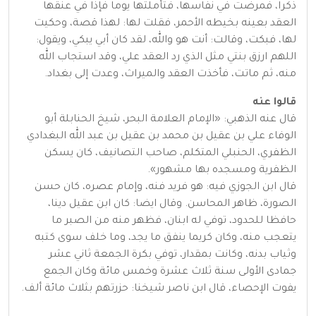
ذكرا، فمرضت في نفاسها، فتأملتها يوما فإذا في عنقها
العقد بعينه بخيطه الأحمر، فقلت لها: لهذا قصة، وحكيت
لها، فبكت، وقالت: أنت هو والله، لقد كان أبي يبكي، ويقول:
اللهم ارزق بنتي مثل الذي رد العقد علي، وقد استجاب الله
منه، ثم ماتت، فأخذت العقد والميراث، وعدت إلى بغداد.
قالوا عنه
قال عنه الذهبي: «الإمام العلامة البحر، شيخ الحنابلة أبو
الوفاء علي بن عقيل بن محمد بن عقيل بن عبد الله البغدادي
الظفري، الحنبلي المتكلم، صاحب التصانيف، كان يسكن
الظفرية ومسجده بها مشهور».
قال ابن الجوزي فيه: هو فريد فنه، وإمام عصره، كان حسن
الصورة، ظاهر المحاسن. وقال ايضا: كان ابن عقيل دينا،
حافظا للحدود، توفي له ابنان، فظهر منه من الصبر ما
يتعجب منه، وكان كريما ينفق ما يجد، وما خلف سوى كتبه
وثياب بدنه، وكانت بمقدار، توفي بكرة الجمعة ثاني عشر
جمادى الأولى سنة ثلاث عشرة وخمس مائة وكان الجمع
يفوت الإحصاء، قال ابن ناصر شيخنا: حزرتهم بثلاث مائة ألف.