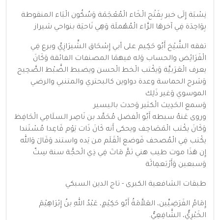
نِسْبَة إِلَى خبر بِفَتْح الْخَاء الْمُعْجَمَة وَسُكُون الْبَاء المنقوطة
بِوَاحِدَة فِي آخرهَا الرَّاء الْمُهْملَة وَهِي نَاحيَة بنواحي شيراز
تفقه الشَّيْخ أَبُو حَكِيم على أبي إِسْحَاق الشِّيرَازِيّ وبرع فِي
الْفَرَائِض والحساب وَله فيهمَا المصنفات الفائقة وَكَانَ
يعرف الْعَرَبيَّة وَيكْتب الْخط الْحسن ويضبط الضَّبْط الصَّحِيح
وَشرح الحماسة وعدة دواوين كالبحتري والمتنبي والرضي
الموسوي وَغير ذَلِك
وَسمع الحَدِيث الْكثير وَحدث باليسير
وروى عَنهُ سبطه أَبُو الْفضل مُحَمَّد بن نَاصِر السلَامِي الْحَافِظ
وَكَانَ يكْتب الْمَصَاحِف ويحكى أَنه كَانَ ذَات يَوْم قَاعِدا مُسْتَندا
يكْتب فِي الْمُصحف فَوضع الْقَلَم من يَده واستند وَقَالَ وَالله
إِن هَذَا موت طيب هني ثمَّ مَاتَ فِي ذِي الْحجَّة سنة سِتّ
وَسبعين وَأَرْبَعمِائَة
طبقات الشافعية الكبرى - تاج الدين السبكي
إِمَامُ الفَرَضِيِّين، العَلاَّمَةُ أَبُو حَكِيْمٍ، عَبْدُ اللهِ بنُ إِبْرَاهِيْمَ
الخَبْرِيُّ، الشَّافِعِيُّ.