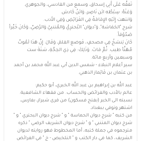
تَفقَّه عَلَى أَبِي إسحاق، وسمع من القادسي، والجوهري.
وَعَنْهُ: سِبْطُه ابْن نَاصِر، وَابْنُ كَادش.
وَانتهت إِلَيْهِ الإِمَامَةُ فِي الفَرَائِضِ وَفِي الأَدب.
شرح "الحَمَاسَة", وَ"ديوَان" البُحترِيّ وَالمُتنبِيّ وَالرّضِيِّ، وَكَانَ خَيِّراً
صَدُوْقاً.
كَانَ يَنسَخُ فِي مصحفٍ، فَوضع القلمَ، وَقَالَ: إِنَّ هَذَا لَمُوتٌ
مُهَنَّأ طيب. ثُمَّ مَاتَ. وَذَلِكَ: فِي ذِي الحِجَّةِ، سَنَةَ ست
وسبعين وأربع مائة.
سير أعلام النبلاء - شمس الدين أبي عبد الله محمد بن أحمد
بن عثمان بن قَايْماز الذهبي.
عبد الله بن إبراهيم بن عبد الله الخبري، أبو حكيم:
عالم بالأدب والفرائض والحساب. من فقهاء الشافعية.
نسبته الى الخبر (بفتح فسكون) من قرى شيراز، بفارس،
اشتهر وتوفي ببغداد.
من كتبه " شرح ديوان الحماسة " و " شرح ديوان البحتري " و "
شرح ديوان المتنبي " و " شرح ديوان الشريف الرضي " ذكره
مترجموه في جملة كتبه، أما المخطوط فهو روايته لديوان
الشريف، كما في دار الكتب و " التلخيص - خ " في الفرائض