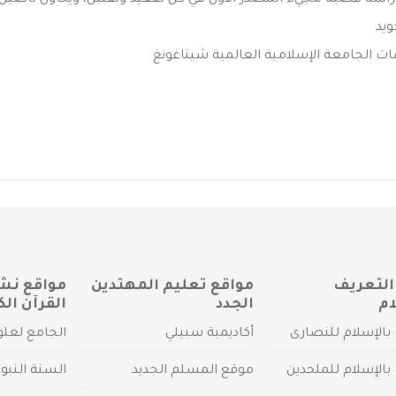
اسة قضية مجيء المصدر الأول في كل تقعيد وتقنين، ويحاول تأصيل هذ
ويد
ت الجامعة الإسلامية العالمية شيتاغونغ
التعريف
مواقع تعليم المهتدين
مواقع نش
ام
الجدد
القرآن الك
بالإسلام للنصارى
أكاديمية سبيلي
الجامع لعلو
بالإسلام للملحدين
موقع المسلم الجديد
السنة النبو