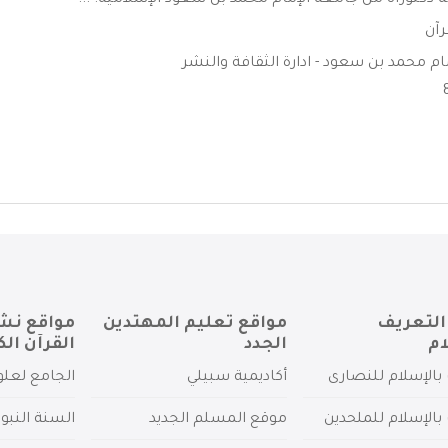
ة دكتوراة من جامعة الإمام محمد بن سعود الإسلامية. ...
رآن
ام محمد بن سعود - ادارة الثقافة والنشر
التعريف
مواقع تعليم المهتدين
مواقع نش
ام
الجدد
القرآن الك
بالإسلام للنصارى
أكاديمية سبيلي
الجامع لعلو
بالإسلام للملحدين
موقع المسلم الجديد
السنة النبو