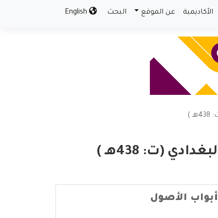
الأكاديمية
عن الموقع
البحث
English
 )
ي (ت: 438هـ )
أبواب الأصول