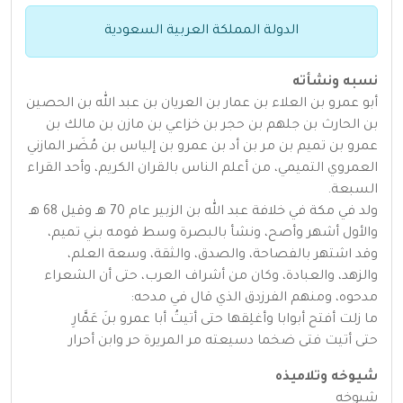
الدولة المملكة العربية السعودية
نسبه ونشأته
أبو عمرو بن العلاء بن عمار بن العريان بن عبد الله بن الحصين
بن الحارث بن جلهم بن حجر بن خزاعي بن مازن بن مالك بن
عمرو بن تميم بن مر بن أد بن عمرو بن إلياس بن مُضَر المازني
العمروي التميمي، من أعلم الناس بالقران الكريم، وأحد القراء
السبعة.
ولد في مكة في خلافة عبد الله بن الزبير عام 70 هـ وقيل 68 هـ
والأول أشهر وأصح، ونشأ بالبصرة وسط قومه بني تميم،
وقد اشتهر بالفصاحة، والصدق، والثقة، وسعة العلم،
والزهد، والعبادة، وكان من أشراف العرب، حتى أن الشعراء
مدحوه، ومنهم الفرزدق الذي قال في مدحه:
ما زلت أفتح أبوابا وأغلِقها حتى أتيتُ أبا عمرو بنَ عَمَّارِ
حتى أتيت فتى ضخما دسيعته مر المريرة حر وابن أحرار
شيوخه وتلاميذه
شيوخه