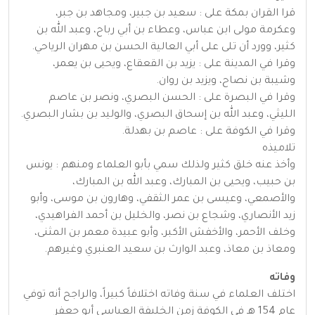
قرا القران بمكة على : سعيد بن جبير، ومجاهد بن جبر،
وعكرمة مولى ابن عباس، وعطاء بن أبي رباح، وعبد الله بن
كثير، وورد أن تلى على أبي العالية الحسن بن مهران الرياحي.
وقرا في المدينة على : يزيد بن القعقاع، ويحيى بن يعمر،
وشيبة بن نصاح، ويزيد بن روان.
وقرا في البصرة على : الحسن البصري، ونصر بن عاصم
الليثي، وعبد الله بن إسحاق البصري، والوليد بن بشار البصري.
وقرا في الكوفة على : عاصم بن بهدلة.
تلاميذه
وأخذ عنه خلق كثير ولذلك سمي بأبو العلماء ومنهم : يونس
بن حبيب، ويحيى بن المبارك، وعبد الله بن المبارك،
والأصمعي، وعيسى بن عمر الثقفي، وهارون بن موسى، وأبو
زيد الأنصاري، وشجاع بن نصر، والخليل بن أحمد الفراهيدي،
وخلف الأحمر، والأخفش الأكبر، وأبو عبيدة معمر بن المثنى،
ومعاذ بن معاذ، وعبد الوارث بن سعيد العنبري وغيرهم.
وفاته
اختلف العلماء في سنة وفاته اختلافاً كبيراً، والراجح أنه توفي
عام 154 هـ في الكوفة زمن الخليفة العباسي أبو جعفر