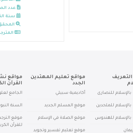
الناشر:
عدد الص
سنة الن
المحقق
المترجم
التعريف
مواقع تعليم المهتدين
مواقع نش
ام
الجدد
القرآن الك
بالإسلام للنصارى
أكاديمية سبيلي
الجامع لعلو
بالإسلام للملحدين
موقع المسلم الجديد
السنة النبو
 بالإسلام للهندوس
موقع الصلاة في الإسلام
موقع الترج
للقرآن الكري
يمان
موقع تعليم تفسير وتجويد