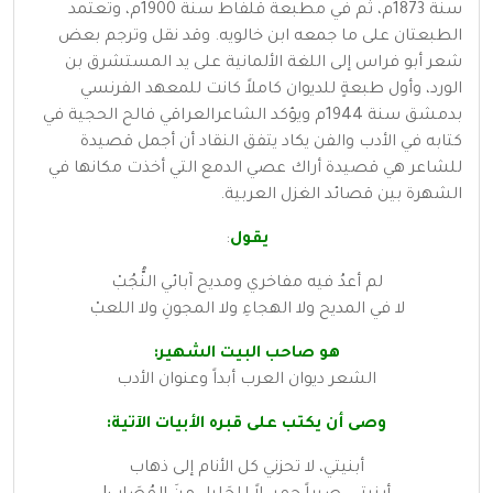
سنة 1873م، ثم في مطبعة قلفاط سنة 1900م، وتعتمد
الطبعتان على ما جمعه ابن خالويه. وقد نقل وترجم بعض
شعر أبو فراس إلى اللغة الألمانية على يد المستشرق بن
الورد، وأول طبعةٍ للديوان كاملاً كانت للمعهد الفرنسي
بدمشق سنة 1944م ويؤكد الشاعرالعراقي فالح الحجية في
كتابه في الأدب والفن يكاد يتفق النقاد أن أجمل قصيدة
للشاعر هي قصيدة أراك عصي الدمع التي أخذت مكانها في
الشهرة بين قصائد الغزل العربية.
يقول
:
لم أعدُ فيه مفاخري ومديح آبائي النُّجُبْ
لا في المديح ولا الهجاءِ ولا المجونِ ولا اللعبْ
هو صاحب البيت الشهير:
الشعر ديوان العرب أبداً وعنوان الأدب
وصى أن يكتب على قبره الأبيات الآتية:
أبنيتي، لا تحزني كل الأنام إلى ذهاب