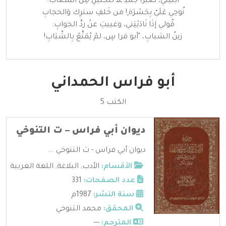
أبنيتي، صبراً جميـ ـلاً للجَليلِ مِنَ المُصَاب!
نُوحِي عَلَيّ بِحَسْرَة ٍ! من خَلفِ سترِك وَالحجابِ
قُولي إذَا نَادَيْتِني، وعييتِ عنْ ردِّ الجوابِ:
زينُ الشبابِ، "أبو فرا سٍ، لمْ يُمَتَّعْ بِالشّبَابِ!
أبو فراس الحمداني
الكتب 5
ديوان أبي فراس – ت التنوخي
ديوان أبي فراس - ت التنوخي ...
الأقسام:
الأدب
,
البلاغة
,
اللغة العربية
عدد الصفحات:
331
سنة النشر:
1987م
المحقق:
محمد التنوخي
المترجم:
---