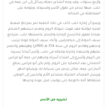
وأربع سنوات، وقد وجه الشاعر جملة رسائل إلى ابن عمه في
حلب، فيها يتذمر من طول الأسر وقسوته، ويلومه على
المماطلة في افتدائه.
ويبدو أن إمارة حلب كانت في تلك الحقبة تمر بمرحلةٍ صعبة
لفترة مؤقتة فقد قويت شوكة الروم وتقدم جيشهم الضخم
بقيادة نقفور فاكتسح الإمارة واقتحم عاصمتها حلب، فتراجع
سيف الدولة إلى ميافارقين، وأعاد سيف الدولة قوته ترتيب
وتجهيز وهاجم الروم في سنة 354 هـ (966م) وهزمهم وانتصر
عليهم واستعاد إمارته وملكه في حلب، وأسر أعدادا يسيرة
من الروم وأسرع إلى افتداء أسراه ومنهم ابن عمه أبو فراس
الحمداني بعد انتصاره على الروم، ولم يكن أبو فراس ٍ يتبلغ
أخبار ابن عمه، فكان يتذمر من نسيانه له، ويشكو الدهر
ويرسل القصائد المليئة بمشاعر الألم والحنين إلى الوطن،
فتتلقاها أمه باللوعة حتى توفيت قبل عودة وحيدها.
تحريره من الأسر