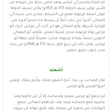
تم افتداء وتحرير أبي فراس وبعد مضي سنةٍ على خروجه من
الأسر، توفي سيف الدولة 355 هـ (967م) وكان لسيف الدولة
مولى اسمه قرغويه طمع في التسلط، فنادى بابن سيده أبي
المعالي، أميراً على حلب آملاً أن يبسط يده باسم أميره على
الإمارة بأسرها، وأبو المعالي هو ابن أخت أبي فراس. أدرك أبو
فراسٍ نوايا قرغويه فدخل مدينة حمص، فأوفد أبو المعالي
الجويني جيشاً بقيادة قرغويه، فدارت معركةٌ قُتل فيها أبو
فراس. وكان ذلك في ربيع الأول سنة 357 هـ (968م) في بلدة
صدد جنوب شرق حمص.
أشعاره
قال الصاحب بن عباد: بُدئ الشعر بملك، وخُتم بملك، ويعني
امرؤ القيس وأبو فراس.
لم يجمع أبو فراس شعره وقصائده، إلا أن ابن خالوية وقد
عاصره جمع قصائده فيما بعد، ثم اهتم الثعالبي بجمع
الروميات من شعره في يتيمته، وقد طبع ديوانه في بيروت