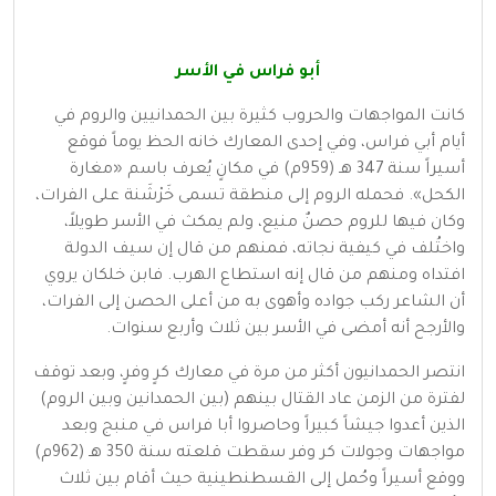
أبو فراس في الأسر‌‌‌
كانت المواجهات والحروب كثيرة بين الحمدانيين والروم في
أيام أبي فراس، وفي إحدى المعارك خانه الحظ يوماً فوقع
أسيراً سنة 347 هـ (959م) في مكانٍ يُعرف باسم «مغارة
الكحل». فحمله الروم إلى منطقة تسمى خَرْشَنة على الفرات،
وكان فيها للروم حصنٌ منيع، ولم يمكث في الأسر طويلاً،
واختُلف في كيفية نجاته، فمنهم من قال إن سيف الدولة
افتداه ومنهم من قال إنه استطاع الهرب. فابن خلكان يروي
أن الشاعر ركب جواده وأهوى به من أعلى الحصن إلى الفرات،
والأرجح أنه أمضى في الأسر بين ثلاث وأربع سنوات.
انتصر الحمدانيون أكثر من مرة في معارك كرٍ وفرٍ، وبعد توقف
لفترة من الزمن عاد القتال بينهم (بين الحمدانين وبين الروم)
الذين أعدوا جيشاً كبيراً وحاصروا أبا فراس في منبج وبعد
مواجهات وجولات كر وفر سقطت قلعته سنة 350 هـ (962م)
ووقع أسيراً وحُمل إلى القسطنطينية حيث أقام بين ثلاث