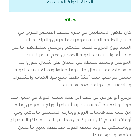
الدولة الدولة العباسية
حياته
كان ظهور الحمدانيين في فترة ضعف العنصر العربي في
جسم الخلافة العباسية وهزيمة الفرس والترك. فباشر
الحمدانيون الحروب لدعم حكمهم وترسيخ سلطتهم، فاحتل
عبد الله، والد سيف الدولة الحمداني وعم شاعرنا، بلاد
الموصل وبسط سلطة بني حمدان على شمال سوريا بما
فيها عاصمة الشمال حلب وما حولها وتملك سيف الدولة
حمص ثم حلب حيث أنشأ بلاطاً جمع فيه الكتاب والشعراء
واللغويين في دولة عاصمتها حلب.
ترعرع أبو فراس في كنف ابن عمه سيف الدولة في حلب، بعد
موت والده باكراً، فشب فارساً شاعراً، وراح يدافع عن إمارة
ابن عمه ضد هجمات الروم ويحارب الدمستق قائدهم. وفي
أوقات السلم كان يشارك في مجالس الأدب فيذاكر الشعراء
وينافسهم، ثم ولاه سيف الدولة مقاطعة منبج فأحسن
حكمها والذود عنها.