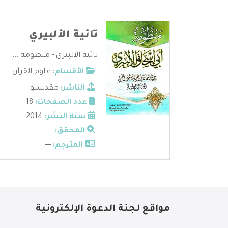
تائية الألبيري
تائية الألبيري - منظومة ...
الأقسام:
علوم القرآن
الناشر:
مقديشو
عدد الصفحات:
18
سنة النشر:
2014
المحقق:
---
المترجم:
---
مواقع لجنة الدعوة الإلكترونية