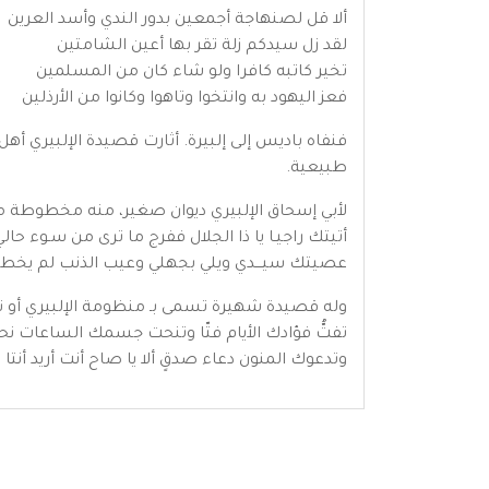
ألا قل لصنهاجة أجمعين بدور الندي وأسد العرين
لقد زل سيدكم زلة تقر بها أعين الشامتين
تخير كاتبه كافرا ولو شاء كان من المسلمين
فعز اليهود به وانتخوا وتاهوا وكانوا من الأرذلين
فنفاه باديس إلى إلبيرة. أثارت قصيدة الإلبيري أ
طبيعية.
لأبي إسحاق الإلبيري ديوان صغير، منه مخطوطة م
أتيتك راجيـا يا ذا الجلال ففرج ما ترى من سـوء حالي
عصيتك سيـــدي ويلي بجهلي وعيب الذنب لم يخطر 
وله قصيدة شهيرة تسمى بـ منظومة الإلبيري أو تا
تفتُّ فؤادك الأيام فتّا وتنحت جسمك الساعات نحت
وتدعوك المنون دعاء صدقٍ ألا يا صاح أنت أريد أنتا