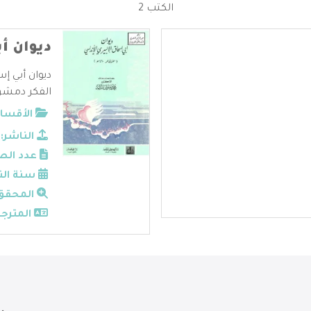
الكتب 2
ديوان أ
ديوان أبي إس
الفكر دمشق 
الأقسام
الناشر:
عدد الص
سنة الن
المحقق
المترجم