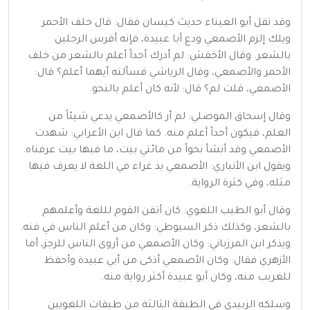
وقد نقل أبو العيناء حديث كيسان فقال: قال خلف الأحمر
ويلك إلزم الأصمعي ودع أبا عبيدة، فإنه أفرس الرجلين
بالشعر. وقال الأخفش: لم أدرك أحداً أعلم بالشعر من خلف
الأحمر والأصمعي، وقال الرياشي فسألته أيهما أعلم؟ قال:
الأصمعي، قلت لم؟ قال: لأنه كان أعلم بالنحو.
وقال إسحاق الموصلي: لم أر كالأصمعي يدعي شيئاً من
العلم، فيكون أحداً أعلم منه. كما قال ابن الأعرابي: شهدت
الأصمعي وقد أنشأ نحواً من مائتي بيت، ما فيها بيت عرفناه.
ويقول ابن الأنباري: الأصمعي يد غراء في اللغة لا يعرف فيها
مثله، وفي كثرة الرواية.
وقال أبو الطيب اللغوي: كان أتقن القوم لللغة وأعلمهم
بالشعر، وكذلك ذكر السيوطي: وكان من أعلم الناس في فنه.
ويذكر ابن المرزباني: وكان الأصمعي من أروى الناس للرجز، أما
الأزهري فقال: وكان الأصمعي أذكى من أبي عبيدة وأحفظ
للغريب منه، وكان أبو عبيدة أكثر رواية منه.
وسلكه الزبيدي في الطبقة الثالثة من طبقات اللغويين