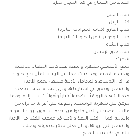
العديد من الأعمال في هذا المجال مثل:
كتاب الخيل
كتاب الإبل
كتاب الفارق (كتاب الحيوانات النادرة)
كتاب الوحوش ( عن الحيوانات البرية)
كتاب الشاة
كتاب خلق الإنسان.
شهرته
تمتع الأصمعي بشهرة واسعة فقد كانت الخلفاء تجالسه
وتحب منادمته، وقد هيأت مجالس الرشيد له أن يذيع صوته
في كل الأوساط والمحافل الأدبية فسعى يجمع الأخبار
والأشعار، ويدقق في اختياره لها وفي إنشاده، بحيث دفعت
هذه الشهرة الرواة أن يضعوا أخباراً وأقوالاً تنسب إليه. ومما
يبرهن على شهرته الواسعة، وتفوقه على أقرانه ما نراه من
غالب المصنفين الذين جاءوا من بعده يستقون ثروته اللغوية
والأدبية. كما أن كتب اللغة والأدب قد جمعت الكثير من الأخبار
والأشعار التي يرويها، وكان يعلل شهرته بقوله: وصلت
بالعلم، وكسبت بالملح.