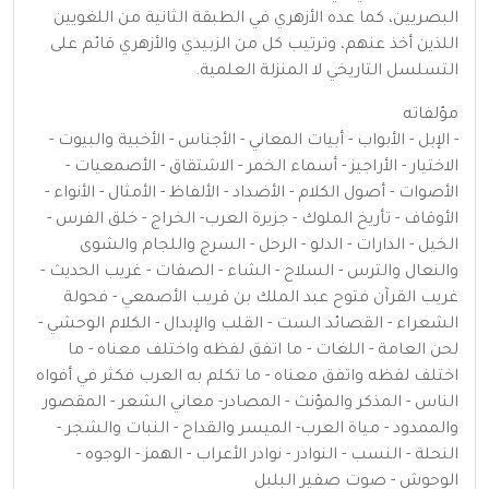
البصريين، كما عده الأزهري في الطبقة الثانية من اللغويين
اللذين أخذ عنهم، وترتيب كل من الزبيدي والأزهري قائم على
التسلسل التاريخي لا المنزلة العلمية.
مؤلفاته
- الإبل - الأبواب - أبيات المعاني - الأجناس - الأخبية والبيوت -
الاختيار - الأراجيز - أسماء الخمر - الاشتقاق - الأصمعيات -
الأصوات - أصول الكلام - الأضداد - الألفاظ - الأمثال - الأنواء -
الأوقاف - تأريخ الملوك - جزيرة العرب- الخراج - خلق الفرس -
الخيل - الدارات - الدلو - الرحل - السرج واللجام والشوى
والنعال والترس - السلاح - الشاء - الصفات - غريب الحديث -
غريب القرآن فتوح عبد الملك بن قريب الأصمعي - فحولة
الشعراء - القصائد الست - القلب والإبدال - الكلام الوحشي -
لحن العامة - اللغات - ما اتفق لفظه واختلف معناه - ما
اختلف لفظه واتفق معناه - ما تكلم به العرب فكثر في أفواه
الناس - المذكر والمؤنث - المصادر- معاني الشعر - المقصور
والممدود - مياة العرب- الميسر والقداح - النبات والشجر -
النحلة - النسب - النوادر - نوادر الأعراب - الهمز - الوجوه -
الوحوش - صوت صفير البلبل