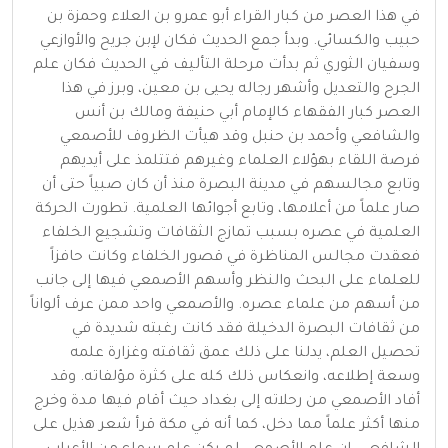
في هذا العصر من كبار القراء أبو عمرو بن العلاء وحمزة بن
حبيب والكسائي. وبدأ جمع الحديث فكان لإبن جريح والأوازعي
وسفيان الثوري ثم بدأت مرحلة التأليف في الحديث فكان علم
الجرح والتعديل وأشهر رجاله يحيى بن معين، وبرز في هذا
العصر كبار الفقهاء كالإمام أبي حنيفة ومالك بن أنس
والشافعي وأحمد بن حنبل وقد هيأت الظروف للأصمعي
فرصة اللقاء بهؤلاء العلماء وغيرهم فتتلمذ على أيديهم
وتابع مجالسهم في مدينة البصرة منذ أن كان صبياً حتى أن
صار علماً من أعلامها، وتابع أجوائها العلمية. تطورت الحركة
العلمية في عصره بسبب تمازج الثقافات وتشجيع الخلفاء
فعقدت مجالس المناظرة في قصور الخلفاء وكانت حافزاً
للعلماء على البحث والنظر وأسهم الأصمعي فيها إلى جانب
من أسهم من علماء عصره. والأصمعي واحد ممن عرف ألواناً
من ثقافات البصرة الدخيلة فقد كانت رغبته شديدة في
تحصيل العلم، يدلنا على ذلك عمق ثقافته وغزارة علمه
وسعة إطلاعه، وانعكاس ذلك كله على كثرة مؤلفاته. وقد
أفاد الأصمعي من رحلاته إلى بغداد حيث أقام فيها مدة وخرج
منها أكثر علماً مما دخل، كما أنه في مكة قرأ شعر هذيل على