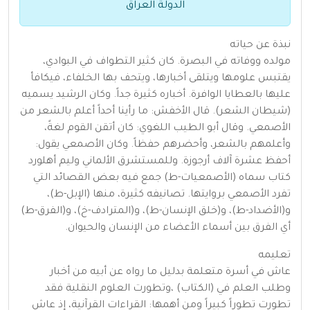
الدولة العراق
نبذة عن حياته
مولده ووفاته في البصرة. كان كثير التطواف في البوادي،
يقتبس علومها ويتلقى أخبارها، ويتحف بها الخلفاء، فيكافأ
عليها بالعطايا الوافرة. أخباره كثيرة جداً. وكان الرشيد يسميه
(شيطان الشعر). قال الأخفش: ما رأينا أحداً أعلم بالشعر من
الأصمعي. وقال أبو الطيب اللغوي: كان أتقن القوم لغةً،
وأعلمهم بالشعر، وأحضرهم حفظاً. وكان الأصمعي يقول:
أحفظ عشرة آلاف أرجوزة. وللمستشرق الألماني وليم أهلورد
كتاب سماه (الأصمعيات-ط) جمع فيه بعض القصائد التي
تفرد الأصمعي بروايتها. تصانيفه كثيرة، منها (الإبل-ط)،
و(الأضداد-ط)، و(خلق الإنسان-ط)، و(المترادف-خ)، و(الفرق-ط)
أي الفرق بين أسماء الأعضاء من الإنسان والحيوان.
تعليمه
عاش في أسرة متعلمة بدليل ما رواه عن أبيه من أخبار
وطلب العلم في (الكتاب) ،وتطورت العلوم النقلية فقد
تطورت تطوراً كبيراً ومن أهمها: القراءات القرآنية، إذ عاش