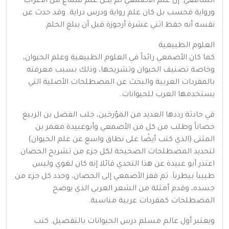
الشافعي. إن علم الأصمعي لم يكن علم سماع من الأعراب
ورواية فحسب بل كان علم رواية ودرس دراية. وقد حدث عن
نفسه أنه حفظ اثني عشرة أرجوزة قبل أن يبلغ الحلم.
العلوم الطبيعية
كما كان الأصمعي رائداً في العلوم الطبيعية وعلم الحيوان،
وخاصة تصنيف الحيوان وتشريحها، وذلك بسبب معرفته
بالمفردات العربية والبحث عن المصطلحات الأصلية التي
يستخدمها العرب للحيوانات.
في حادثة رددها العديد من المؤرخين، جلب الفضل بن الربيع
حصاناً وطلب من كل من الأصمعي وأبوعبيدة معمر بن
المثنى (الذي كتب أيضًا على نطاق واسع عن علم الحيوان)
لتحديد المصطلحات الصحيحة لكل جزء من تشريح الحصان.
اعتذر أبو عبيدة عن هذا التحدي قائلا إنه كان لغوي وليس
طبيباَ بيطرياَ. ثم قفز الأصمعي إلى الحصان، وحدد كل جزء من
جسده، وقدم أمثلة من الشعر العربي الذي يوضح
المصطلحات كمفردات عربية مناسبة.
ويعتبر أول عالم مسلم درس الحيوانات بالتفصيل. كتب