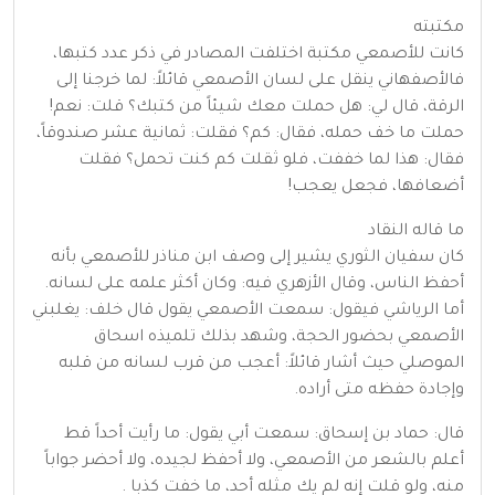
مكتبته
كانت للأصمعي مكتبة اختلفت المصادر في ذكر عدد كتبها،
فالأصفهاني ينقل على لسان الأصمعي قائلاً: لما خرجنا إلى
الرقة، قال لي: هل حملت معك شيئاً من كتبك؟ قلت: نعم!
حملت ما خف حمله، فقال: كم؟ فقلت: ثمانية عشر صندوقاً،
فقال: هذا لما خففت، فلو ثقلت كم كنت تحمل؟ فقلت
أضعافها، فجعل يعجب!
ما قاله النقاد
كان سفيان الثوري يشير إلى وصف ابن مناذر للأصمعي بأنه
أحفظ الناس، وقال الأزهري فيه: وكان أكثر علمه على لسانه.
أما الرياشي فيقول: سمعت الأصمعي يقول قال خلف: يغلبني
الأصمعي بحضور الحجة، وشهد بذلك تلميذه اسحاق
الموصلي حيث أشار قائلاً: أعجب من قرب لسانه من قلبه
وإجادة حفظه متى أراده.
قال: حماد بن إسحاق: سمعت أبي يقول: ما رأيت أحداً قط
أعلم بالشعر من الأصمعي، ولا أحفظ لجيده، ولا أحضر جواباً
منه، ولو قلت إنه لم يك مثله أحد، ما خفت كذبا .