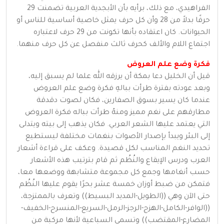
الفراهيدي، مع ذلك، برأيه بأن الأبجدية العربية تضمنت 29
حرفًا بدلاً من 28 وأن كل حرف يمثل خاصية أساسية للناس أو
الحيوانات. كان اعتقاده بأنها تكونت من 29 حرف لاعتباره
اجتماع اللام والألف كحرف ثالث منفصل عن كل حرف منهما.
فكرة وضع علم العروض
قيل أن الخليل دعا بمكة أن يرزقه الله علما لم يسبق إليه،
وبعد عودته بفترة طرأت ببالهِ فكرة وضع علم العروض
عندما كان يسير بسوق الصفارين، فكان لصوت دقدقة
مطارقهم على نغم مميز ومنهُ طرأت بباله فكرة العروض
التي يعتمد عليها الشعر العربي. فكان يذهب إلى بيته ويتدلى
إلى البئر ويبدأ بإصدار الأصوات بنغمات مختلفة ليستطيع
تحديد النغم المناسب لكل قصيدة. وعكف على قراءة أشعار
العرب ودرس الإيقاع والنُظُم ثم قام بترتيب هذه الأشعار
حسب أنغامها وجمع كل مجموعة متشابهة ووضعها معا،
فتمكن من ضبط أوزان خمسة عشر بحرًا يقوم عليها النُظُم
حتى الآن وهي ((الطويل-المديد البسيط)) وتعرف بالممتزجة،
((الوافر-الكامل-الهزج-الرجز-الرمل-السريع-المنسرح-الخفيف-
المضارع-المقتضب)) وتسمى السباعية لأنها مركبة من