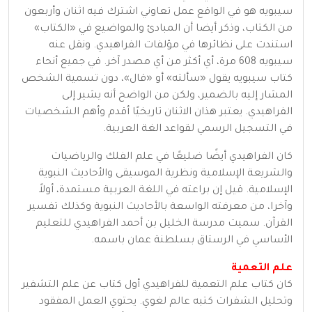
سيبويه هو في الواقع عمل تعاوني اشترك فيه اثنان وأربعون
من الكتاب، وذكر أيضا أن المبادئ والمواضيع في «الكتاب»
استندت على نظائرها في مؤلفات الفراهيدي. ونقل عنه
سيبويه 608 مرة، أي أكثر من أي مصدر آخر. في جميع أنحاء
كتاب سيبويه يقول «سألته» أو «قال»، دون تسمية الشخص
المشار إليه بالضمير، ولكن من الواضح أنه يشير إلى
الفراهيدي. يعتبر هذان الاثنان تاريخيًا أقدم وأهم الشخصيات
في التسجيل الرسمي لقواعد الغة العربية.
كان الفراهيدي أيضًا ضليعًا في علم الفلك والرياضيات
والشريعة الإسلامية ونظرية الموسيقى والأحاديث النبوية
الإسلامية. قيل إن براعته في اللغة العربية مستمدة، أولاً
وآخرا، من معرفته الواسعة بالأحاديث النبوية وكذلك تفسير
القرآن. سميت مدرسة الخليل بن أحمد الفراهيدي للتعليم
الأساسي في الرستاق بسلطنة عمان باسمه.
علم التعمية
كان كتاب علم التعمية للفراهيدي أول كتاب عن علم التشفير
وتحليل الشفرات كتبه عالم لغوي. يحتوي العمل المفقود