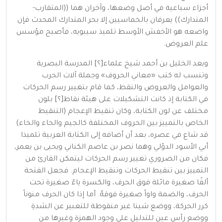
أجزاء سباعية في أصل وضعها، وآخران هما ((المتقارب-
المتدارك)) يعرفان بالخماسيين إلا بحر المتدارك المحدث فإن
واضعه هو الأخفش الأوسط تلميذ سيبويه، فأصبح مؤسس
علم العروض.
ويعد الخليل بن أحمد شيخ علماء[؟] المدرسة البصرية
وتنسب له كتب «معاني الحروف» وجملة آلات الحرب
والعوامل والعروض والنقط، كما قام بتغيير رسم الحركات
في الكتابة إذ كانت التشكيلات على هيئة نقاط[؟] بلون
مختلف عن لون الكتابة، وكان تنقيط الإعجام (التنقيط
الخاص بالتمييز بين الحروف المختلفة كالجيم والحاء والخاء)
قد شاع في عصره، بعد أن أضافه إلى الكتابة العربية تلميذا
أبي الأسود الدؤلي وهما نصر بن عاصم الكناني ويحيى بن يعمر،
فكان من الضروري تغيير رسم الحركات ليتمكن القارئ من
التمييز بين تنقيط الحركات وتنقيط الإعجام. فجعل الفتحة
ألفًا صغيرة مائلة فوق الحرف، والكسرة ياءً صغيرة تحت
الحرف، والضمة واواً صغيرة فوقهُ. أما إذا كان الحرف منوناً
كرر الحركة، ووضع شينا غير منقوطة للتعبير عن الشدةِ
ووضع رأس عين للتدليل على وجود الهمزة وغيرها من