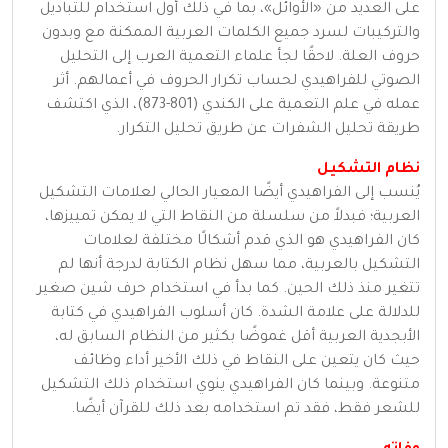
على العديد من «الأوائل»، بما في ذلك أول استخدام للتباديل
والتركيبات لسرد جميع الكلمات العربية الممكنة مع وبدون
حروف العلة. لاحقًا لجأ علماء التعمية العرب إلى التحليل
الصوتي للفراهيدي لحساب تكرار الحروف في أعمالهم. أثر
عمله في علم التعمية على الكندي (801-873)، الذي اكتشف
طريقة تحليل الشفرات عن طريق تحليل التكرار.
نظام التشكيل
يُنسب إلى الفراهيدي أيضًا المعيار الحالي لعلامات التشكيل
العربية؛ فبدلاً من سلسلة من النقاط التي لا يمكن تمييزها،
كان الفراهيدي هو الذي قدم أشكالًا مختلفة لعلامات
التشكيل بالعربية، مما سهل نظام الكتابة لدرجة أنها لم
تتغير منذ ذلك الحين. كما بدأ في استخدام حرف شين صغير
للدلالة على علامة الشدة. كان أسلوب الفراهيدي في كتابة
الأبجدية العربية أقل غموضًا بكثير من النظام السابق له،
حيث كان يتعين على النقاط في ذلك الأخير أداء وظائف
متنوعة. وبينما كان الفراهيدي ينوي استخدام ذلك التشكيل
للشعر فقط، فقد تم استخدامه بعد ذلك للقرآن أيضًا.