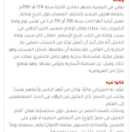
وفاته
توفي في البصرة بشهر جمادى الآخرة سنة 174 هـ /789م
بخلافة هارون الرشيد (تختلف المصادر حول تاريخ وفاته،
فقيل أيضا أنها كانت سنة 786 أو 791 م.) في نفس يوم وفاة
الخيزران بنت عطاء وقال الإمام شمس الدين الذهبي في
سبب وفاته في كتاب تاريخ الإسلام: «يقال: كان سبب وفاة
الخليل أنّه قال أريد أن أعمل نوعًا من الحساب تمضي به
الجارية إلى الفامي، فلا يمكنه أن يظلمها، فدخل المسجد وهو
يعمل فكرهُ، فصدمتهُ سارية وهو غافل فانصرع، فمات من
ذلك، وقيل: بل صدمته الّسارية وتوفي بعدها، وهو يقطع
بحرًا من العروض».
قالوا فيه
عرّف به المرزباني قائلاً: وكان من أزهد الناس وأعلاهم نفساً.
وكتب ابن النديم: كان الخليل من الزهّاد في الدنيا، المنقطعين
إلى العلم.
وتحدّث تلميذه النضر بن شميل حول شخصيّته فقال: أقام
الخليل في خصّ (كوخ) من أخصاص البصرة لا يَقِدر على
فلسَين، وأصحابه يكسبون بعلمه الأموال! ولقد سمعته يوماً