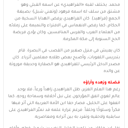
محمد. يختلف لقبه «الفراهيدي» عن اسمه القبلي وهو
مشتق من سلف له اسمه فرهود (وتعني شبل)؛ بصيغة
الجمع (فراهيد). كان الفراهيدي يرفض الهدايا السخية من
الحكام، كما رفض الانغماس في الافتراء والنميمة على زملائه
من العلماء العرب والفرس المنافسين، وكان يؤدي فريضة
الحج السنوية إلى مكة المكرمة.
كان يعيش في منزل صغير من القصب في البصرة. قام
بتدريس اللغويات، وأصبح بعض طلابه معلمين أثرياء. كان
مصدر الدخل الرئيسي للفراهيدي هو الصقارة وحديقة موروثة
عن والده.
فضله وزهده وآراؤه
رغم هذا العلم الغزير، ظل الفراهيدي زاهداً ورعاً، فلا يوجد
عالم لغوي اتفق المؤرخون على نبل أخلاقه وسماحة روحهِ، كما
اتفقوا على الخليل، فصار حقا ابن الأمة العربية التي أثر فيها
فكراً وسلوكًا وخلقاً. فرغم غزارة علمه قد تميَّز الفراهيدي على
سابقيه ولاحقيه وتفرد به بين أترابه ومعاصريه.