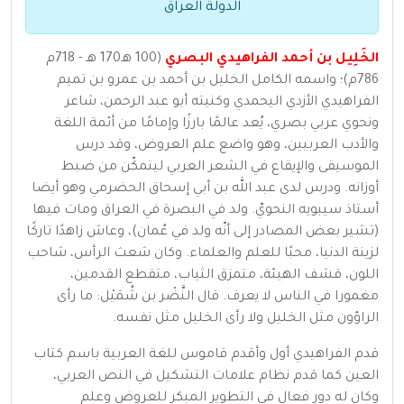
الدولة العراق
الخَلِيل بن أحمد الفراهيدي البصري
(100 هـ170 هـ - 718م
786م)؛ واسمه الكامل الخليل بن أحمد بن عمرو بن تميم
الفراهيدي الأزدي اليحمدي وكنيته أبو عبد الرحمن، شاعر
ونحوي عربي بصري، يُعد عالمًا بارزًا وإمامًا من أئمة اللغة
والأدب العربيين، وهو واضع علم العروض، وقد درس
الموسيقى والإيقاع في الشعر العربي ليتمكّن من ضبط
أوزانه. ودرس لدى عبد الله بن أبي إسحاق الحضرمي وهو أيضا
أستاذ سيبويه النحويّ. ولد في البصرة في العراق ومات فيها
(تشير بعض المصادر إلى أنّه ولد في عُمان)، وعاش زاهدًا تاركًا
لزينة الدنيا، محبًا للعلم والعلماء. وكان شعث الرأس، شاحب
اللون، قشف الهيئة، متمزق الثياب، متقطع القدمين،
مغمورا في الناس لا يعرف. قال النَّضْر بن شُمَيْل: ما رأى
الراؤون مثل الخليل ولا رأى الخليل مثل نفسه.
قدم الفراهيدي أول وأقدم قاموس للغة العربية باسم كتاب
العين كما قدم نظام علامات التشكيل في النص العربي،
وكان له دور فعال في التطوير المبكر للعروض وعلم