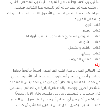
الخليل بن أحمد وطلب من تلميذه الليث بن المظفر الكناني
أن يكتب عنه ثم بعد موته أتم تلميذه هذا الكتاب. يعكس
عنوانه هدف مؤلفه في اشتقاق الأصول الاشتقاقية للمفردات
والمعاني العربية.
كتب أخرى
كتاب النغم.
كتاب العروض استخرج فيه بحور الشعر، بأوزانها.
كتاب الشواهد.
كتاب النقط والشكل.
كتاب الإيقاع.
كتاب معاني الحروف
إرثه
في العالم العربي، صار لقب الفراهيدي اسماً مألوفاً بحلول
وفاته، وأصبح بنفس أسطورية شخصية أبو الأسود الدؤلي
في فقه اللغة العربية. كان أول من قنن المقاييس المعقدة
للشعر العربي ووصف بأنه عبقرية بارزة في العالم الإسلامي.
كان سيبويه والأصمعي من بين طلابه، وكان الأول مديونًا
للفراهيدي أكثر من أي معلم آخر تعلم لديه. يقول ابن النديم
كاتب السير البصري الذي عاش بالقرن العاشر، أن كتاب