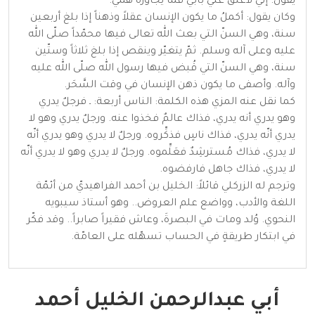
يقول: إنّي لأغلق علَيّ بابي فما يجاوزه همّي.
وكان يقول: أكملُ ما يكون الإنسان عقلاً وذهناً إذا بلغ أربعين
سنة، وهي السنّ التي بعث الله تعالى فيها محمّداً صلّى الله
عليه وعلى آله وسلم. ثمّ يتغيّر وينقص إذا بلغ ثلاثاً وستّين
سنة، وهي السنّ التي قُبض فيها رسول الله صلّى الله عليه
وآله. وأصفى ما يكون ذهن الإنسان في وقت السَّحَر.
كما نقل عنه المزي هذه الكلمة: الناس أربعة: ـ فرجلٌ يدري
وهو يدري أنه يدري، فذاك عالمٌ فخذوا عنه. ورجلٌ يدري وهو لا
يدري أنّه يدري، فذاك ناسٍ فذكِّروه. ورجلٌ لا يدري وهو يدري أنّه
لا يدري، فذاك مُسترشِدٌ فعَلِّموه. ورجلٌ لا يدري وهو لا يدري أنّه
لا يدري، فذاك جاهل فارفضوه.
وترجم له الزركلي قائلاً: الخليل بن أحمد الفراهيديّ من أئمّة
اللغة والأدب، وواضع علم العروض.. وهو أستاذ سيبويه
النحوي. وُلد ومات في البصرةَ، وعاش فقيراً صابراً.. وقد فكّر
في ابتكار طريقةٍ في الحساب تسهّله على العامّة.
أبي عبدالرحمن الخليل أحمد