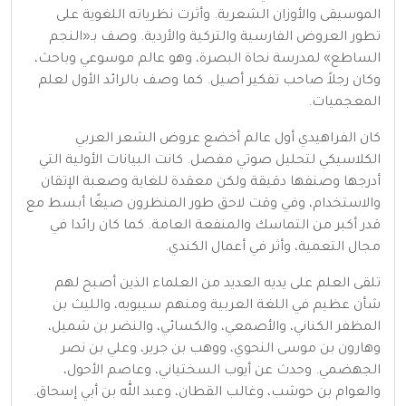
الموسيقى والأوزان الشعرية. وأثرت نظرياته اللغوية على
تطور العروض الفارسية والتركية والأردية. وصف بـ«النجم
الساطع» لمدرسة نحاة البصرة، وهو عالم موسوعي وباحث،
وكان رجلاً صاحب تفكير أصيل. كما وصف بالرائد الأول لعلم
المعجميات.
كان الفراهيدي أول عالم أخضع عروض الشعر العربي
الكلاسيكي لتحليل صوتي مفصل. كانت البيانات الأولية التي
أدرجها وصنفها دقيقة ولكن معقدة للغاية وصعبة الإتقان
والاستخدام، وفي وقت لاحق طور المنظرون صيغًا أبسط مع
قدر أكبر من التماسك والمنفعة العامة. كما كان رائدا في
مجال التعمية، وأثر في أعمال الكندي.
تلقى العلم على يديه العديد من العلماء الذين أصبح لهم
شأن عظيم في اللغة العربية ومنهم سيبويه، والليث بن
المظفر الكناني، والأصمعي، والكسائي، والنضر بن شميل،
وهارون بن موسى النحوي، ووهب بن جرير، وعلي بن نصر
الجهضمي. وحدث عن أيوب السختياني، وعاصم الأحول،
والعوام بن حوشب، وغالب القطان، وعبد الله بن أبي إسحاق.