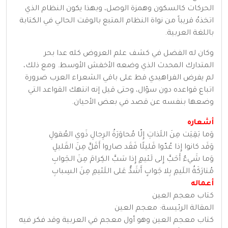
الحركات كالسكون وهمزة الوصل، وبهذا يكون النظام الذي
اتخذهُ قريباً من نواة النظام المتبع بالوقت الحالي في الكتابة
باللغة العربية.
وكان له الفضل في كشف علم العروض كله عدا بحر
المتدارك المحدث الذي وضعه الأخفش الأوسط. ومع ذلك،
لم يفرض الفراهيدي قط على باقي الشعراء العرب ضرورة
اتباع قواعده دون سؤال، وحتى قيل إنه انتهك القواعد التي
وضعها بنفسه عن قصد في بعض الأحيان.
أشعاره
وَما بَقِيَت مِنَ اللَذاتِ إِلّا مُحاوَرَةُ الرِجالِ ذَوي العُقولِ
وَقَد كانوا إِذا عُدّوا قَليلًا فَقَد صاروا أَقَلَّ مِنَ القَليلِ
وَما شَيءٌ أَحَبَّ إِلى لَئيمٍ إِذا سَبَّ الكِرامَ مِنَ الجَوابِ
مُتارَكَةُ اللَيمِ بِلا جَوابٍ أَشَدُّ عَلى اللَئيمِ مِنَ السِبابِ
أعماله
كتاب معجم العين
المقالة الرئيسة: معجم العين
كتاب معجم العين وهو أول معجم في العربية وقد فكر فيه