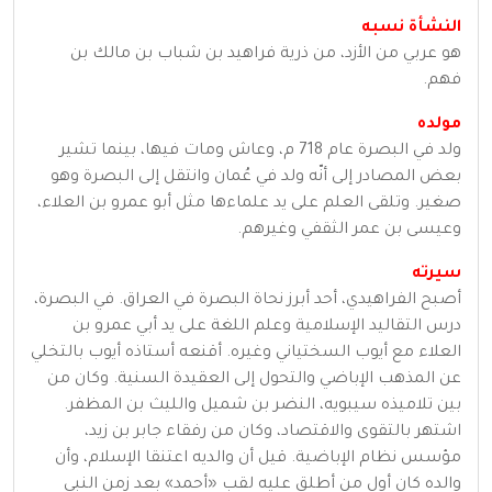
النشأة
نسبه
هو عربي من الأزد، من ذرية فراهيد بن شباب بن مالك بن
فهم.
مولده
ولد في البصرة عام 718 م، وعاش ومات فيها، بينما تشير
بعض المصادر إلى أنّه ولد في عُمان وانتقل إلى البصرة وهو
صغير. وتلقى العلم على يد علماءها مثل أبو عمرو بن العلاء،
وعيسى بن عمر الثقفي وغيرهم.
سيرته
أصبح الفراهيدي، أحد أبرز نحاة البصرة في العراق. في البصرة،
درس التقاليد الإسلامية وعلم اللغة على يد أبي عمرو بن
العلاء مع أيوب السختياني وغيره. أقنعه أستاذه أيوب بالتخلي
عن المذهب الإباضي والتحول إلى العقيدة السنية. وكان من
بين تلاميذه سيبويه، النضر بن شميل والليث بن المظفر.
اشتهر بالتقوى والاقتصاد، وكان من رفقاء جابر بن زيد،
مؤسس نظام الإباضية. قيل أن والديه اعتنقا الإسلام، وأن
والده كان أول من أطلق عليه لقب «أحمد» بعد زمن النبي