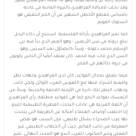
لتجديد راتبه بل ومضاعفته، وهو ما تقبله الفراهيدي بفتور.
وقد تجلت لامبالاة الفراهيدي بالثروة المادية في عادته
باقتباس مقطع الأخطل الشهير عن أن الكنز الحقيقي هو
السلوك القويم.
كما تميز الفراهيدي بآرائه الفلسفية. استنتج أن ذكاء الرجل
يبلغ ذروته في سن الأربعين - وهو العمر الذي بدأ فيه نبي
الإسلام محمد دعوته - ويبدأ بالتضاؤل بعد الستين، وهو
السن الذي مات فيه محمد. كان يعتقد أيضًا أن الناس يكونون
في ذروة ذكائهم في الفجر.
فيما يتعلق بمجال القواعد، كان لدى الفراهيدي وجهات نظر
واقعية اشترك فيها مع اللغويين العرب الأوائل ولكن كانت
وجهات النظر تلك نادرة في الأزمنة اللاحقة والحديثة. وبدلاً من
التمسك بقواعد النحو كما هي كقواعد مطلقة، رأى الفراهيدي
أن اللغة العربية هي عادات التحدث الفطرية الطبيعية للبدو.
إذا اختلفت أوصاف العلماء أمثاله عن الطريقة التي يتحدث
بها عرب الصحراء بشكل طبيعي، فإن السبب هو نقص
المعرفة من جانب العالم، حيث أن الخطاب الطبيعي غير
المعلن وغير المكتوب للعرب البدو هو المحدد النهائي. تميز