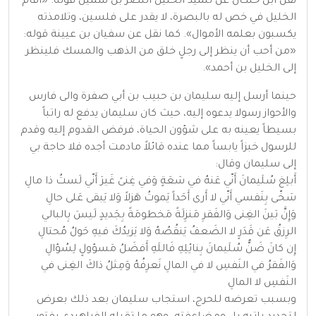
نقل ابن خلكان عن تلميذ الخليل النضر بن شميل قوله: «أقام
الخليل في خص له بالبصرة، لا يقدر على فلسين، وتلامذته
يكسبون بعلمه الأموال». كما نقل عن سفيان بن عيينة قوله:
«من أحب أن ينظر إلى رجلٍ خلق من الذهب والمسك فلينظر
إلى الخليل بن أحمد».
حينما أرسل إليه سليمان بن حبيب بن أبي صفرة والى فارس
والأحواز رسولا يدعوه إليه، حيث كان سليمان يدفع له راتباً
بسيطاً يعينه به على شؤون الحياة، فرفض القدوم إليه وقدم
للرسول خبزاً يابساً مما عنده قائلاً مادمت أجده فلا حاجة بي
إلى سليمان وقال:
أَبلِغ سُلَيمانَ أَنّي عَنهُ في سَعَةٍ وَفي غِنىً غَيرَ أَنّي لَستُ ذا مالِ
سَخّى بِنَفسي أَنّي لا أَرى أَحَداً يَموتُ هَزلاً وَلا يَبقى عَلى حالِ
وَإِنَّ بَينَ الغِنى وَالفَقرِ مَنزِلَةً مَخطومَةً بِجَديدٍ لَيسَ بِالبالي
الرِزقُ عَن قَدَرٍ لا الضَعفُ يَنقُصُهُ وَلا يَزيدُكَ فيهِ حَولُ مُحتالِ
إِن كانَ ضَنُّ سُلَيمانَ بِنائِلِهِ فَاللَهِ أَفضَلُ مَسؤولٍ لِسُؤالِ
وَالفَقرُ في النَفسِ لا في المالِ نَعرِفُهُ وَمِثلُ ذاكَ الغِنى في
النَفسِ لا المالِ
وبسبب تعرضه للحرج، استجاب سليمان بعد ذلك بعرض