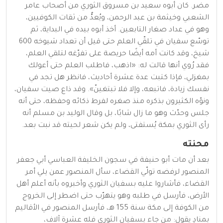
مضر. كان أبوه سعيد بن مسروق الثوري من أصحاب عامر
الشعبي وخيثمة بن عبد الرحمن، ويُعدُّ من ثقات الكوفيين،
وهو في عداد صغار التابعين. أخذ أبوه بيده في البداية، ثم
توسّع سفيان في تلقّي العلم حتى قيل أن تعداد شيوخه 600
شيخ، وقد كانت أمه أيضًا حريصة على تفرّغه لتلقي العلم،
فقد رُوي أنها قالت له: «اذهب، فاطلب العلم حتى أعولك
بمغزلي، فإذا كتبت عدة عشرة أحاديث، فانظر هل تجد في
نفسك زيادة، فاتبعه، وإلا فلا تبتغينّ». وقد ذاع صيت سفيان،
ونوّه الكثيرون بذكره منذ صغره لفرط ذكائه وحفظه، حتى أنه
جلس وحدّث وهو ما زال شابًا، بل وقال الوليد بن مسلم أنه
رأى الثوري بمكة يُستفتى، ولم يكن شعر لحيته قد نبت بعد.
محنته
بعد أن مات أبو حنيفة في سجون الخليفة العباسي أبي جعفر
المنصور لرفضه تولّي القضاء، سأل المنصور عمن يلي أمر
القضاء، فأشاروا عليه بسفيان الثوري وأخبروه بأنه أعلم أهل
الأرض، فأرسل في طلبه وهو يتهرّب حتى اضطر إلى الخروج
من الكوفة إلى مكة سنة 155 هـ، فأرسل المنصور في الأقاليم
بمنادٍ يقول: من جاء بسفيان الثوري فله عشرة آلاف،