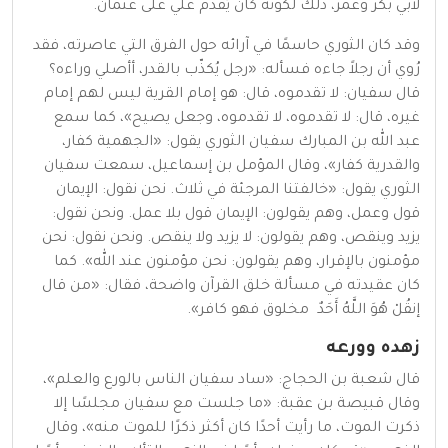
لأبي بكر وعمر، ذلك لكونه كان يُقدّم علي على عثمان.
وقد كان الثوري حاسمًا في آرائه حول الفرق التي عاصرته، فقد
رُوي أن رجلاً جاءه فسأله: «رجل يُكذّب بالقدر، أأصلي وراءه؟
قال سفيان: لا تقدموه، قال: هو إمام القرية ليس لهم إمام
غيره، قال: لا تقدموه، لا تقدموه، وجعل يصيح»، كما سمع
عبد الله بن المبارك سفيان الثوري يقول: «الجهمية كفار،
والقدرية كفار»، وقال المؤمل بن إسماعيل، سمعت سفيان
الثوري يقول: «خالفتنا المرجئة في ثلاث. نحن نقول: الإيمان
قول وعمل، وهم يقولون: الإيمان قول بلا عمل. ونحن نقول:
يزيد وينقص، وهم يقولون: لا يزيد ولا ينقص. ونحن نقول: نحن
مؤمنون بالإقرار، وهم يقولون: نحن مؤمنون عند الله». كما
كان عقيدته في مسألة خلق القرآن واضحة، فقال: «من قال
إنقُلْ هُوَ اللَّهُ أَحَدٌ مخلوق فهو كافر».
زهده وورعه
قال شعبة بن الحجاج: «ساد سفيان الناس بالورع والعلم»،
وقال قبيصة بن عقبة: «ما جلست مع سفيان مجلسًا إلا
ذكرت الموت، ما رأيت أحدًا كان أكثر ذكرًا للموت منه»، وقال