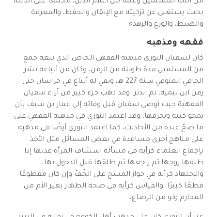
من أئمة المسلمين وعلمًا من أعلام الدين، مُجمعًا على أمانته
بحيث يستغني عن تزكيته مع الإتقان والحفظ، والمعرفة
والضبط، والورع والزهد».
فقهه ومذهبه
كان لسفيان الثوري مذهبه الفقهي الخاص الذي تبعه جمع
من المسلمين مدة طويلة من الزمن، وكان من أتباعه بشر
الحافي المتوفي سنة 227 هـ، وبقي له أتباع في خراسان حتى
زمن ابن تيمية، ثم اندثر. وقد ذهب جزء كبير من آراء سفيان
الفقهية حيث أوصى سفيان قبل وفاته إلى عمار بن سيف بأن
يمحو كتبه ويحرقها. وقد اعتمد الثوري في مذهبه الفقهي على
ما صحّ عنده من الأحاديث، كما اعتمد الثوري أيضًا في مذهبه
على مناهج أخرى مساعدة في بعض المسائل مثل الأخذ
بإجماع العلماء كرأيه في مسألة استئناف المرأة عدتها إذا
طلقها زوجها ثم راجعها ثم طلقها قبل الدخول بها،
والاجتهاد كرأيه في جواز المسح على الخُفّ وإن كان مقطوعًا
قطعًا كبيرًا، والقياس كرأيه في صحة الظهار بغير الأم من
المحارم ولو من الرضاع،