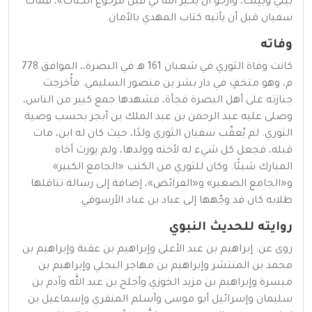
بيني وبينك، وأرجو أن يخير الله لي قبل مرجوع الكتاب»، فمات
سفيان قبل أن يأتيه كتاب المهدي بالأمان.
وفاته
كانت وفاة الثوري في شعبان 161 هـ في البصرة،، الموافق 778
م، وهو متخفٍ في دار بشر بن منصور السليمي. فأُخرجت
جنازته على أهل البصرة فجأة، فشهدها جمع كبير من الناس،
وصلى عليه عبد الرحمن بن عبد الملك بن أبجر بحسب وصية
الثوري. لم يُعقّب سفيان الثوري ولدًا، حيث كان له ابن، مات
قبله، فجعل كل شيء له لأخته وولدها، ولم يورث أخاه
المبارك شيئًا. وكان للثوري من الكتب «الجامع الكبير»
و«الجامع الصغير» و«الفرائض»، إضافة إلى رسالة تناقلها
طلابه كان قد وجّهها إلى عباد بن عباد الأرسوقي.
روايته للحديث النبوي
روى عن: إبراهيم بن عبد الأعلى وإبراهيم بن عقبة وإبراهيم بن
محمد بن المنتشر وإبراهيم بن مهاجر البجلي وإبراهيم بن
ميسرة وإبراهيم بن مزيد الخوزي وأجلح بن عبد الله وآدم بن
سليمان وإسرائيل أبو موسى وأسلم المنقري وإسماعيل بن