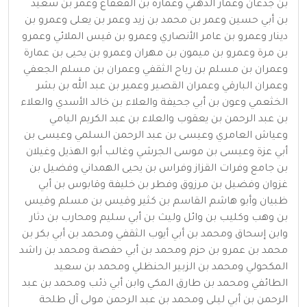
بن جدعان وعمار الدهني وعمارة بن القعقاع وعمر بن سعيد
بن أبي حسين وعمر بن محمد بن زيد وعمر بن يعلى وعمرو بن
دينار وعمرو بن عامر الأنصاري وعمرو بن قيس الملائي وعمرو
بن مرة وعمرو بن ميمون بن مهران وعمرو بن يحيى بن عمارة
وعمران بن مسلم بن رياح الثقفي وعمران بن مسلم الجعفي
وعمران البارقي وعمران القصير وعمير بن عبد الله بن بشر
الخثعمي وعون بن أبي جحيفة والعلاء بن خالد الأسدي والعلاء
بن عبد الرحمن بن يعقوب والعلاء بن عبد الكريم اليامي
وعياش العامري وعيسى بن عبد الرحمن السلمي وعيسى بن
أبي عزة وعيسى بن موسى الجرشي وغالب أبو الهذيل وغيلان
بن جامع وفرات القزاز وفراس بن يحيى الهمداني وفضيل بن
غزوان وفضيل بن مرزوق وفطر بن خليفة وقابوس بن أبي
ظبيان وأبو هاشم القاسم بن كثير وقيس بن مسلم وقيس
بن وهب وكليب بن وائل وليث بن أبي سليم ومحارب بن دثار
وابن إسحاق ومحمد بن أبي أيوب الثقفي ومحمد بن أبي بكر بن
محمد بن عمرو بن حزم ومحمد بن أبي حفصة ومحمد بن راشد
المكحولي ومحمد بن الزبير الحنظلي ومحمد بن سعيد
الطائفي ومحمد بن طارق المكي وابن أبي ذئب ومحمد بن عبد
الرحمن بن أبي ليلى ومحمد بن عبد الرحمن مولى آل طلحة