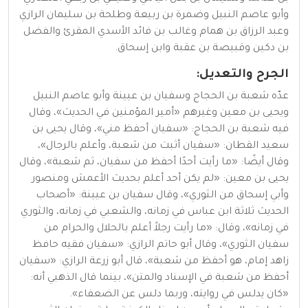
وأبو عاصم النبيل وضمرة بن ربيعة وطلحة بن سليمان الرازي
وعبد الرزاق بن همام وغالب بن فائد الأسدي المقرئ والفضل
بن دكين وقبيصة بن عقبة وابن إسحاق.
الجرح والتعديل:
عدّه شعبة بن الحجاج وسفيان بن عيينة وأبو عاصم النبيل
ويحيى بن معين وغيرهم «أمير المؤمنين في الحديث»، وقال
فيه شعبة بن الحجاج: «سفيان أحفظ مني»، وقال يحيى بن
سعيد القطان: «سفيان أثبت من شعبة، وأعلم بالرجال»،
وقال أيضًا: «ما رأيت أحدًا أحفظ من سفيان، ثم شعبة»، وقال
يحيى بن معين: «لم يكن أحد أعلم بحديث الأعمش ومنصور
وأبي إسحاق من الثوري»، وقال سفيان بن عيينة: «أصحاب
الحديث ثلاثة ابن عباس في زمانه، والشعبي في زمانه، والثوري
في زمانه»، وقال: «ما رأيت رجلاً أعلم بالحلال والحرام من
سفيان الثوري»، وقال أبو حاتم الرازي: «سفيان فقيه حافظ
زاهد إمام، هو أحفظ من شعبة»، قال أبو زرعة الرازي: «سفيان
أحفظ من شعبة في الإسناد والمتن»، بينما قال الذهبي أنه:
«كان يدلس في روايته، وربما دلس عن الضعفاء».