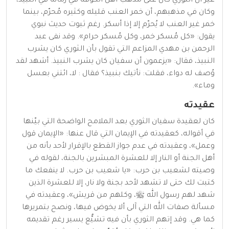
غير أن الثوري كان على مذهب أهل الكوفة في زمانه في النبيذ،
وكان في مذهبهم، أن خمر العنب قليله وكثيره مُحرّم، بينما
خمر غير العنب لا يُحرّم إلا إذا أسكر. رغم ثبوت حديث نبوي
يقول: «كل مُسكر خمر، وكل مُسكر حرام». وقد نفى عبد
الرحمن بن مهدي المزاعم التي تقول بأن الثوري كان يشرب
النبيذ، فقال: «يزعمون أن سفيان كان يشرب النبيذ. أشهد لقد
وُصف له دواء، فقلت: نأتيك بنبيذ؟ فقال : لا، ائتني بعسل
وماء».
عقيدته
كان لعقيدة سفيان الثوري بعد الملامح الواضحة التي بيّنها
في أقواله، كعقيدته في الإيمان التي قال عنها: «الإيمان قول
وعمل»، وعقيدته في عدم جواز القطع بالإقرار لأحد بأنه من
أهل الجنة أو النار إلا للعشرة المبشرين بالجنة، لقوله في
وصيته لشعيب بن حرب: «يا شعيب بن حرب. لا ينفعك ما
كتبت لك حتى لا تشهد لأحد بجنة ولا نار، إلا للعشرة الذين
شهد لهم رسول الله ﷺ، وكلهم من قريش»، وعقيدته في
مسألة صفات الله التي آلى ألا يخوض فيها، ونصح بتمريرها
كما هي. وقد إتهم الثوري بأن فيه تشيُّع يسير رغم تقديمه