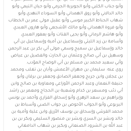
وأبو جناب الكلبي وأبو الجويرية الجرمي وأبو حيان التيمي وأبو
خالد الدالاني وأبو روق الهمداني وأبو السوداء النهدي وأبو
شهاب الحناط الكبير موسى وأبو عقيل مولى عمر بن الخطاب
وأبو فروة الهمداني وأبو مالك الأشجعي وأبو هارون العبدي
وأبو هاشم الرماني وأبو يحيى القتات وأبو يعفور العبدي.
وأسامة بن زيد الليثي وإسماعيل بن أمية وإسماعيل بن أبي
خالد وإسماعيل بن سميح وسمي مولى أبي بكر بن عبد الرحمن
وسهيل بن أبي صالح وعثمان بن الحارث والفضيل بن عياض
وأبي سعيد محمد بن مسلم بن أبي الوضاح المؤدب.
روى عنه: سليمان بن مهران الأعمش وأبان بن تغلب ومحمد
بن عجلان وابن جريج وجعفر الصادق وجعفر بن برقان وأبو
حنيفة النعمان وعبد الرحمن الأوزاعي ومعاوية بن صالح وابن
أبي ذئب ومسعر بن كدام وشعبة بن الحجاج ومعمر بن راشد
وإبراهيم بن سعد الزهري وأبو إسحاق الفزاري وأحمد بن يونس
اليربوعي وأبو الجواب الأحوص بن جواب الضبي وأسباط بن
محمد القرشي وإسحاق بن يوسف الأزرق وابن علية وأمية بن
خالد وبشر بن السري وبشر بن منصور السليمي وبكر بن بن
عبد الله بن الشرود الصنعاني وبكير بن شهاب الدامغاني