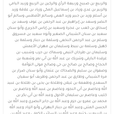
والربيع بن صبيح وربيعة الرأي والركين بن الربيع وزبيد اليامي
والزبير بن عدي وزياد بن إسماعيل المكي وزياد بن علاقة وزيد
بن أسلم وزيد بن جبير وزيد العمي وسالم الأفطس وسالم أبو
النضر وسعد بن إبراهيم بن عبد الرحمن بن عوف وسعد بن
إسحاق بن كعب بن عجرة وسعيد بن إياس الجريري وأبو سنان
سعيد بن سنان الشيباني الصغير وأبوه سعيد بن مسروق
وسلم بن عبد الرحمن النخعي وسلمة بن دينار وسلمة بن
كهيل وسلمة بن نبيط وسليمان بن مهران الأعمش
وسليمان بن طرخان التيمي وسماك بن حرب وشبيب بن
غرقدة البارقي وشريك بن عبد الله بن أبي نمر وشعبة بن
الحجاج وصالح بن صالح بن حي وصالح مولى التوأمة
وصفوان بن سليم والضحاك بن عثمان وأبو سنان ضرار بن
مرة الشيباني وطارق بن عبد الرحمن وطريف أبو سفيان
السعدي وطعمة بن غيلان وطلحة بن يحيى بن طلحة بن عبيد
الله وعاصم بن أبي النجود وعاصم بن عبيد الله وعاصم بن
كليب وعاصم بن سليمان الأحول وعبد الله بن أبي بكر بن
محمد بن عمرو بن حزم وعبد الله بن جابر البصري وعبد الله بن
الحسن المثنى وعبد الله بن دينار البهراني وأبو الزناد وعبد الله
بن الربيع بن خثيم وعبد الله بن السائب الكوفي وعبد الله بن