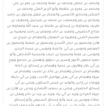
ومحمد بن عجلان ومحمد بن عقبة ومحمد بن عمر بن علي
ومحمد بن عمرو بن علقمة وأبو الزبير المكي ومحمد بن
المنكدر ومخارق الأحمسي والمختار بن فلفل ومخول بن راشد
ومزاحم بن زفر ومصعب بن محمد بن شرحبيل ومطرف بن
طريف ومعاوية بن إسحاق بن طلحة بن عبيد الله ومعاوية بن
صالح الحضرمي ومعبد بن خالد ومعمر بن راشد ومغيرة بن
مقسم الضبي ومغيرة بن النعمان والمقدام بن شريح بن
هانئ ومنصور بن حيان الأسدي ومنصور بن صفية ومنصور بن
المعتمر وموسى بن أبي عائشة وموسى بن عبيدة الربذي
وموسى بن عقبة وميسرة بن حبيب وميسرة الأشجعي وأبو
حمزة ميمون الأعور ونسير بن ذعلوق ونهشل بن مجمع ونوح
بن أبي بلال وهارون بن عنترة وهشام بن إسحاق بن كنانة
وهشام بن حسان وهشام بن عائذ بن نصيب وهشام بن
عروة وهشام بن أبي يعلى وواصل الأحدب ووبر بن أبي دليلة
وورقاء بن إياس والوليد بن قيس السكوني ويحيى بن أبي
إسحاق الحضرمي ويحيى بن سعيد الأنصاري ويحيى بن هانئ بن
عروة المرادي ويزيد بن أبي زياد ويزيد بن يزيد بن جابر ويعلى بن
عطاء ويونس بن عبيد وأبو إسحاق السبيعي وأبو إسحاق
الشيباني وأبو بكر بن عبد الله بن أبي الجهم وأبو جعفر الفراء