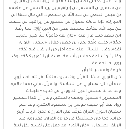
وقد اعتبر العجلي أحسن إسناد الكوفة رواية سفيان الثوري
عن منصور بن المعتمر عن إبراهيم بن يزيد النخعي عن علقمة
بن قيس النخعي عن عبد الله بن مسعود، التي قال عنها ابن
المبارك: «إذا جاءك سفيان عن منصور عن إبراهيم عن علقمة
عن عبد الله، فكأنك تسمعه يعني من النبي ﷺ»، كما وثّقه
ابن سعد حيث قال عنه: «كان ثقة مأمونًا ثبتًا كثير الحديث
حُجّة»، كذلك وثّقه يحيى بن معين فقال: «سفيان الثوري
ثقة»، وقال النسائي عنه: «هو أجل من أن يقال فيه ثقة»،
وقال أبو أسامة حماد بن أسامة: «سفيان الثوري حُجّة»، وقد
روى له الجماعة.
قراءة وتفسير القرآن
كان الثوري عالمًا بالقرآن وتفسيره، متقنًا لقرائته، فقد رُوي
عنه أن قال: «سلوني عن المناسك والقرآن، فإني بهما عالم»،
وقد عدّ له شمس الدين الداوودي في كتابه «طبقات
المفسرين» تفسيرًا وصفه بالشهير، وقال أن هذا التفسير
رواه عنه أبو حذيفة موسى بن مسعود النهدي. وقد ختم
سفيان الثوري القرآن عرضًا على القاريء حمزة الزيات أربع
مرات. كما كان مستديمًا في قراءة القرآن، فقد روى عبد
الرزاق الصنعاني: «كان الثوري قد جعل على نفسه لكل ليلة