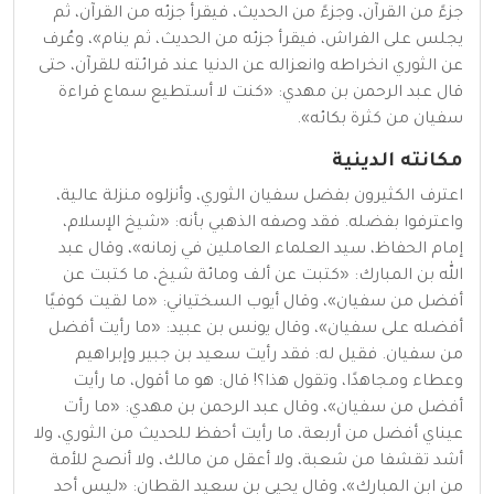
جزءً من القرآن، وجزءً من الحديث، فيقرأ جزئه من القرآن، ثم
يجلس على الفراش، فيقرأ جزئه من الحديث، ثم ينام»، وعُرف
عن الثوري انخراطه وانعزاله عن الدنيا عند قرائته للقرآن، حتى
قال عبد الرحمن بن مهدي: «كنت لا أستطيع سماع قراءة
سفيان من كثرة بكائه».
مكانته الدينية
اعترف الكثيرون بفضل سفيان الثوري، وأنزلوه منزلة عالية،
واعترفوا بفضله. فقد وصفه الذهبي بأنه: «شيخ الإسلام،
إمام الحفاظ، سيد العلماء العاملين في زمانه»، وقال عبد
الله بن المبارك: «كتبت عن ألف ومائة شيخ، ما كتبت عن
أفضل من سفيان»، وقال أيوب السختياني: «ما لقيت كوفيًا
أفضله على سفيان»، وقال يونس بن عبيد: «ما رأيت أفضل
من سفيان. فقيل له: فقد رأيت سعيد بن جبير وإبراهيم
وعطاء ومجاهدًا، وتقول هذا؟! قال: هو ما أقول، ما رأيت
أفضل من سفيان»، وقال عبد الرحمن بن مهدي: «ما رأت
عيناي أفضل من أربعة، ما رأيت أحفظ للحديث من الثوري، ولا
أشد تقشفا من شعبة، ولا أعقل من مالك، ولا أنصح للأمة
من ابن المبارك»، وقال يحيى بن سعيد القطان: «ليس أحد