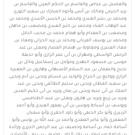
والفضيل بن عياض والقاسم بن الحكم العرني والقاسم بن
يزيد الجرمي ومالك بن أنس وأخوه المبارك بن سعيد الثوري
ومحمد بن بشر العبدي ومحمد بن الحسن الأسدي ومحمد بن
عبد الوهاب القناد ومحمد بن كثير العبدي ومصعب بن ماهان
ومصعب بن المقدام وأبو همام محمد بن محبب الدلال
ومحمد بن يوسف الفريابي ومخلد بن يزيد الحراني ومعاذ بن
معاذ العنبري ومعاوية بن هشام القصار ومعلى بن عبد
الرحمن الواسطي ومهران بن أبي عمر الرازي وأبو حذيفة
موسى بن مسعود النهدي ومؤمل بن إسماعيل ونائل بن
نجيح والنعمان بن عبد السلام الأصبهاني وهارون بن المغيرة
الرازي ووكيع بن الجراح والوليد بن مسلم ويحيى بن آدم ويحيى
بن سعيد القطان ويحيى بن سليم الطائفي ويحيى بن عبد
الملك بن أبي غنية ويحيى بن يمان ويزيد بن أبي حكيم العدين
ويزيد بن زريع ويزيد بن هارون ويعلى بن عبيد الطنافسي
ويوسف بن أسباط ويونس بن أبي يعفور العبدي وأبو أحمد
الزبيري وأبو بكر الحنفي وأبو داود الحفري وأبو سفيان
المعمري وأبو عامر العقدي وأحمد بن عبد الله بن يونس وأبو
أسامة حماد بن أسامة وخصيف بن عبد الرحمن الجزري وزائدة
بن قدامة وسليمان بن بلال اليامي وصيفي بن ربعي الأنصاري