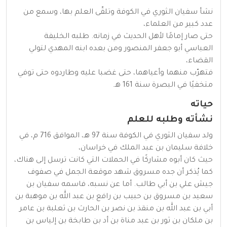
نشأ سفيان الثوري في الكوفة وتلقّى العلم بها، وسمع من
عدد كبير من العلماء،
حتى صار إمامًا لأهل الحديث في زمانه. طلبه الخليفة
العباسي أبو جعفر المنصور ومن بعده ابنه المهدي لتولي
القضاء،
فتهرّب منهما وأعياهما، حتى غضبا عليه وطاردوه حتى توفي
متخفيًا في البصرة سنة 161 هـ.
حياته
نشأته وطلبه للعلم
ولد سفيان الثوري في الكوفة سنة 97 هـ، الموافق 716 م، في
خلافة سليمان بن عبد الملك في خراسان،
حيث كان أبوه مشاركًا في الحملات التي كانت ترسل إلى هناك،
كما يُذكر أن جده مسروق شهد موقعة الجمل في صفوف
جيش علي بن أبي طالب. أما عن نسبه، فاسمه سفيان بن
سعيد بن مسروق بن حبيب بن رافع بن عبد الله بن موهبة بن
أبي بن عبد الله بن منقذ بن نصر بن الحارث بن ثعلبة بن عامر
بن ملكان بن ثور بن عبد مناة بن أد بن طابخة بن إلياس بن