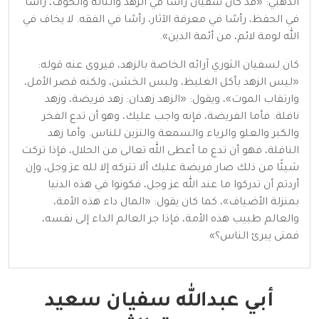
الذهبي: «قد كان سفيان رأسًا في الزهد والتأله والخوف، رأسًا
في الحفظ، رأسًا في معرفة الآثار، رأسًا في الفقه. لا يخاف في
الله لومة لائم، من أئمة الدين».
كان لسفيان الثوري آرائه الخاصة بالزهد، فيروى عنه قوله:
«ليس الزهد بأكل الغليظ، ولبس الخشن، ولكنه قصر الأمل،
وارتقاب الموت»، ويقول: «الزهد زهدان: زهد فريضة، وزهد
نافلة. فأما الفريضة، فإنه واجب عليك، وهو أن تدع الفخر
والكبر والعلو والرياء والسمعة والتزين للناس. وأما زهد
النافلة، فهو أن تدع ما أعطى الله تعالى من الحلال، فإذا تركت
شيئًا من ذلك صار فريضة عليك ألا تتركه إلا لله عز وجل، وإن
أردتم أن تدركوا ما عند الله عز وجل، فكونوا في هذه الدنيا
بمنزلة الأضياف»، كما كان يقول: «المال داء هذه الأمة،
والعالم طبيب هذه الأمة، فإذا جر العالم الداء إلى نفسه،
فمتى يبرئ الناس؟»
أبي عبدالله سفيان سعيد