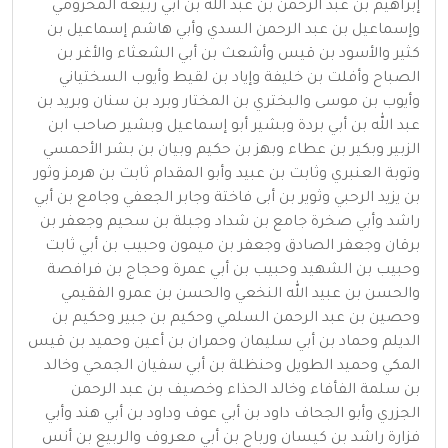
إبراهيم بن عبد الرحمن بن عبد الله بن أبي ربيعة المخزومي
وإسماعيل بن عبد الرحمن السدي وأبي هاشم إسماعيل بن
كثير والأسود بن قيس وأشعث بن أبي الشعثاء والأغر بن
الصباح وأفلت بن خليفة وإياد بن لقيط وأيوب السختياني
وأيوب بن موسى والبختري بن المختار وبرد بن سنان وبريد بن
عبد الله بن أبي بردة وبشير أبو إسماعيل وبشير صاحب ابن
الزبير وبكير بن عطاء وبهز بن حكيم وبيان بن بشر الأحمسي
وتوبة العنبري وثابت بن عبيد وأبو المقدام ثابت بن هرمز وثور
بن يزيد الرحبي وثوير بن أبى فاختة وجابر الجعفي وجامع بن أبي
راشد وأبي صخرة جامع بن شداد وجبلة بن سحيم وجعفر بن
برقان وجعفر الصادق وجعفر بن ميمون وحبيب بن أبي ثابت
وحبيب بن الشهيد وحبيب بن أبي عمرة وحجاج بن فرافصة
والحسن بن عبيد الله النخعي والحسن بن عمرو الفقيمي
وحصين بن عبد الرحمن السلمي وحكيم بن جبير وحكيم بن
الديلم وحماد بن أبي سليمان وحمران بن أعين وحميد بن قيس
المكي وحميد الطويل وحنظلة بن أبي سفيان الجمحي وخالد
بن سلمة الفأفاء وخالد الحذاء وخصيف بن عبد الرحمن
الجزري وأبو الجحاف داود بن أبي عوف وداود بن أبي هند وأبي
فزارة راشد بن كيسان ورباح بن أبي معروف والربيع بن أنس