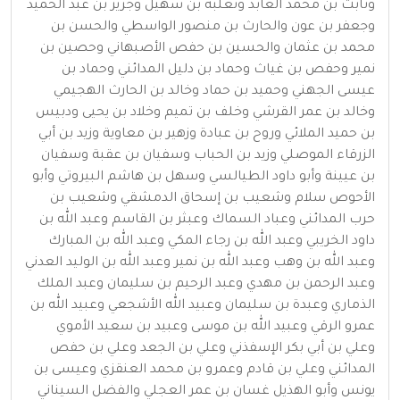
وثابت بن محمد العابد وثعلبة بن سهيل وجرير بن عبد الحميد
وجعفر بن عون والحارث بن منصور الواسطي والحسن بن
محمد بن عثمان والحسين بن حفص الأصبهاني وحصين بن
نمير وحفص بن غياث وحماد بن دليل المدائني وحماد بن
عيسى الجهني وحميد بن حماد وخالد بن الحارث الهجيمي
وخالد بن عمر القرشي وخلف بن تميم وخلاد بن يحيى ودبيس
بن حميد الملائي وروح بن عبادة وزهير بن معاوية وزيد بن أبي
الزرقاء الموصلي وزيد بن الحباب وسفيان بن عقبة وسفيان
بن عيينة وأبو داود الطيالسي وسهل بن هاشم البيروتي وأبو
الأحوص سلام وشعيب بن إسحاق الدمشقي وشعيب بن
حرب المدائني وعباد السماك وعبثر بن القاسم وعبد الله بن
داود الخريبي وعبد الله بن رجاء المكي وعبد الله بن المبارك
وعبد الله بن وهب وعبد الله بن نمير وعبد الله بن الوليد العدني
وعبد الرحمن بن مهدي وعبد الرحيم بن سليمان وعبد الملك
الذماري وعبدة بن سليمان وعبيد الله الأشجعي وعبيد الله بن
عمرو الرقي وعبيد الله بن موسى وعبيد بن سعيد الأموي
وعلي بن أبي بكر الإسفذني وعلي بن الجعد وعلي بن حفص
المدائني وعلي بن قادم وعمرو بن محمد العنقزي وعيسى بن
يونس وأبو الهذيل غسان بن عمر العجلي والفضل السيناني