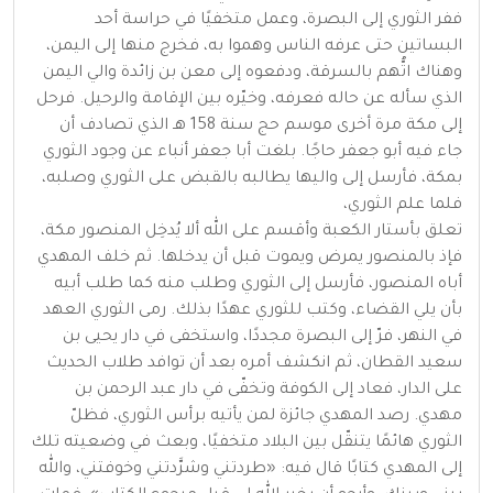
ففر الثوري إلى البصرة، وعمل متخفيًا في حراسة أحد
البساتين حتى عرفه الناس وهموا به، فخرج منها إلى اليمن،
وهناك اتُّهم بالسرقة، ودفعوه إلى معن بن زائدة والي اليمن
الذي سأله عن حاله فعرفه، وخيّره بين الإقامة والرحيل. فرحل
إلى مكة مرة أخرى موسم حج سنة 158 هـ الذي تصادف أن
جاء فيه أبو جعفر حاجًا. بلغت أبا جعفر أنباء عن وجود الثوري
بمكة، فأرسل إلى واليها يطالبه بالقبض على الثوري وصلبه،
فلما علم الثوري،
تعلق بأستار الكعبة وأقسم على الله ألا يُدخِل المنصور مكة،
فإذ بالمنصور يمرض ويموت قبل أن يدخلها. ثم خلف المهدي
أباه المنصور، فأرسل إلى الثوري وطلب منه كما طلب أبيه
بأن يلي القضاء، وكتب للثوري عهدًا بذلك. رمى الثوري العهد
في النهر، فرّ إلى البصرة مجددًا، واستخفى في دار يحيى بن
سعيد القطان، ثم انكشف أمره بعد أن توافد طلاب الحديث
على الدار، فعاد إلى الكوفة وتخفّى في دار عبد الرحمن بن
مهدي. رصد المهدي جائزة لمن يأتيه برأس الثوري، فظلّ
الثوري هائمًا يتنقّل بين البلاد متخفيًا، وبعث في وضعيته تلك
إلى المهدي كتابًا قال فيه: «طردتني وشرَّدتني وخوفتني، والله