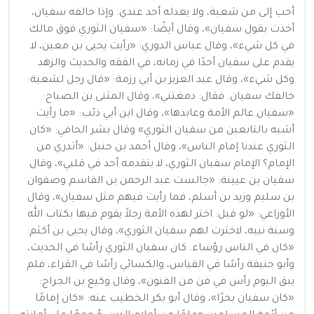
أحب إلى من شعبة، ولا يعدله أحد عندي. وإذا خالفه سفيان،
أخذت بقول سفيان»، وقال أيضًا: «سفيان الثوري فوق مالك
في كل شيء»، وقال عباس الدوري: «رأيت يحيى بن معين، لا
يقدم على سفيان أحدًا في زمانه، في الفقه والحديث والزهد
وكل شيء»، وقال عبد العزيز بن أبي رزمة: «قال رجل لشعبة:
خالفك سفيان. فقال: دمغتني»، وقال المثنى بن الصباح:
«سفيان عالم الأمة وعابدها»، وقال ابن أبي ذئب: «ما رأيت
أشبه بالتابعين من سفيان الثوري» وقال بشر الحافي: «كان
الثوري عندنا إمام الناس»، وقال أحمد بن حنبل: «أتدري من
الإمام؟ الإمام سفيان الثوري، لا يتقدمه أحد في قلبي»، وقال
سفيان بن عيينة: «جالست عبد الرحمن بن القاسم وصفوان
بن سليم وزيد بن أسلم، فما رأيت فيهم مثل سفيان»، وقال
الأوزاعي: «لو قيل: اختر لهذه الأمة رجلاً يقوم فيها بكتاب الله
وسنة نبيه، لاخترت لهم سفيان الثوري»، وقال يحيى بن أكثم:
«كان في الناس رؤساء. كان سفيان الثوري رأسًا في الحديث،
وأبو حنيفة رأسًا في القياس، والكسائي رأسًا في القراء، فلم
يبق اليوم رأس في فن من الفنون»، وقال وكيع بن الجراح:
«كان سفيان بحرًا»، وقال أبو بكر الخطيب عنه: «كان إمامًا