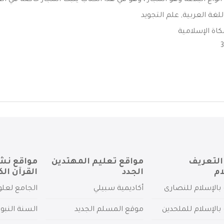
واع البلاغة وهو المجاز ، وهو في هذا الكتاب يثبت المجاز خاصة في القرآ
للغة العربية
,
علم التجويد
اة الإسلامية
التعريف
مواقع تعليم المهتدين
مواقع نش
ام
الجدد
القرآن الك
بالإسلام للنصارى
أكاديمية سبيلي
الجامع لعلو
بالإسلام للملحدين
موقع المسلم الجديد
السنة النبو