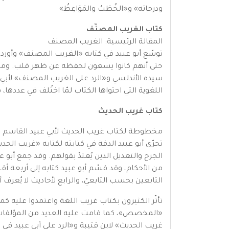
ودرجاته» و«الخُطَبُ والمَوَاعِظُ»
كتاب الغريب المصنّف
المقالة الرئيسية: الغريب المصنف
توسّع أبو عبيد في كتابه «الغريب المصنف» وأور
حتى أنهم كانوا يسعون لحفظه عن ظهر قلب. ومن 
سيده الأندلسي و«الرد على الغريب المصنف» لأبي نعي
اللغوية التي احتواها الكتاب لمّا اختُلف في عددها، فوجدها بلغت 70
كتاب غريب الحديث
مخطوطة لكتاب غريب الحديث لأبي عبيد القاسم بن سلام ي
تحرّى أبو عبيد الدقة في كتابته لكتابه «غريب الحدي
الجرح والتعديل الذين يُعتدّ بقولهم. وقد جمع أب
من الأحكام، وقد قسّم أبو عبيد كتابه إلى أربعة أ
التابعين بحسب التابعيّ، والرابع لأحاديث لا يُعرف 
تأثّر الكثيرون بكتاب غريب اللغة واعتمدوا عليه
«المخصص»، كما قامت عليه العديد من المؤلفات ا
غريب الحديث» لابن قتيبة و«الرد على أبي عبيد ف