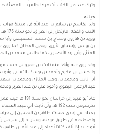
وترك عدد من الكتب أشهرها «الغريب المصنّف» و«
حياته
الأدب
ويزيد بن هارون وحجاج بن محمد المصيصي وأبا مع
بن يونس وإسحاق الأزرق. ويحيى القطان كما روى عن 
المثنّى وأبي زيد الأنصاري، كما جالس محمد بن ا
وقد روى عنه وأخذ منه ثابت بن عمرو بن حبيب م
والحسن بن مكرم وأحمد بن يوسف التغلبي وأبو بكر
أبي ثابت ومحمد بن وهب المنازي ومحمد بن سعيد ال
عبد الرحمن البغوي وأخوه علي بن عبد العزيز ومحمد
عاد أبو عبيد إلى
بغداد. في إحدى حملات طاهر بن الحسين إلى خراس
واصطحبه في طريق عودته، وسار به إلى سر من رأى. ل
أبو عبيد إذا ألف كتابًا أهداه إلى عبد الله بن طاهر، 