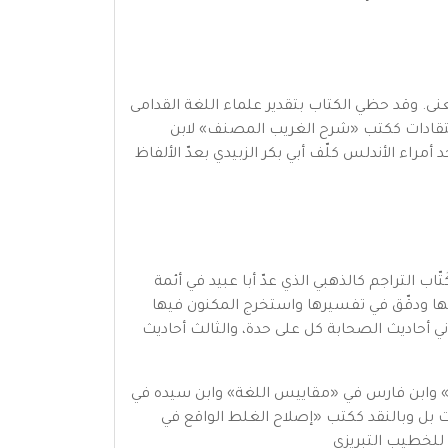
. وقد حظي الكتاب بتقدير علماء اللغة القدامى
نتقادات ككتب «شرح الغريب المصنف» لابن
مراء الأندلس كلّف أبي بكر الزبيدي بعدّ الألفاظ
اب التراجم كالذهبي الذي عدّ أبا عبيد في أئمة
فيها ودقّق في تفسيرها واستخرج المكنون فيها
ني أحاديث الصحابة كل على حدة، والثالث أحاديث
ة» وابن فارس في «مقاييس اللغة» وابن سيده في
بل وبالنقد ككتب «إصلاح الغلط الواقع في
 للخطيب التبريزي