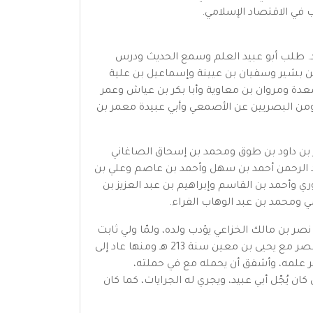
في الاقتصاد الإسلامي.
 روميًّا لرجل من أهلها يتولّى الأزد. طلب أبو عبيد العلم وسمع الحديث ودرس
بن عياش وهشيم بن بشير وسفيان بن عيينة وإسماعيل بن علية
دة ومروان بن معاوية وأبا بكر بن عياش وعمر
ء ومن البصريين عن الأصمعي وأبي عبيدة معمر بن
بن داود بن طوق ومحمد بن إسحاق الصاغاني
عبد الرحمن أحمد بن سهل وأحمد بن عاصم وعلي بن
 وأحمد بن القاسم وإبراهيم بن عبد العزيز بن
مي ومحمد بن عبد الوهاب الفراء.
اتصل بثابت بن نصر بن مالك الخزاعي يؤدب ولده، ولمّا ولي ثابت
طرسوس سنة 192 هـ، ولّى ثابت أبي عبيد القضاء بطرسوس ثماني عشرة سنة، فانشغل عن كتابة الحديث. ثم رحل إلى مصر مع يحيى بن معين سنة 213 هـ ومنها عاد إلى
ر علمه، وأشفق أن يحمله مع في حملته،
 يُجّل أبي عبيد، ويجري له الجرايات، كما كان