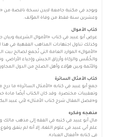
وعشرين سنة فقط من وفاة المؤلف.
كتاب الأموال
عرض أبو عبيد في كتاب «الأموال الشرعية وبيان جه
وكذلك تناول اجتهادات المذاهب الفقهية في هذا المي
«الأموال» الموارد العامة التي تُجمع لصالح بيت ا
والخُمُس والزكاة وأرزاق الجيش وإحياء الأراضي. و
والأئمة وبين هؤلاء وأهل الصلح من الدول المجاورة
كتاب الأمثال السائرة
جمع أبو عبيد في كتابه «الأمثال السائرة» ما در
وتعقيبات مختصرة. وقد كان الكتاب أيضًا مادة خص
و«فصل المقال شرح كتاب الأمثال» لأبي عبيد البك
منهجه وفكره
مال أبو عبيد في كتبه في الفقه إلى مذهب مالك 
علم أبي عبيد في علوم اللغة، إلا أنه لم يتفق وقوع 
في كتابه «أفعال العباد».