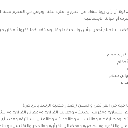
 بالحناء أحمر الرأس واللحية ذا وقار وهيئة». كما ذكروا أنه كان من ز
 غير محجام
أحكام
وابن سلام
دام
ا فيه من الفرائض والسنن (إصدار مكتبة الرشد بالرياض)
 اللسان» و«غريب الحديث» و«غريب القرآن» و«معاني القرآن» و«الش
اتها ومصارفها» و«النسب» و«الأحداث» و«الأمثال السائرة» و«عدد آي
إيمان والنذور» و«الحيض» و«فضائل القرآن» و«الحجر والتفليس» و«ال