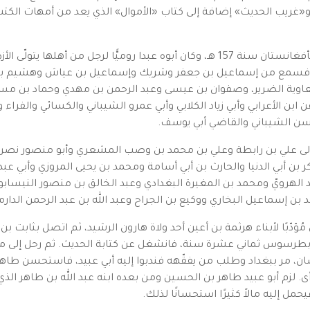
غريب الحديث» إضافة إلى كتاب «الأموال» الذي يعد من أمهات الكتب 
ولد القاسم بن سلام بن عبد الله في مدينة هرات بأفغانستان سنة 157 هـ، وكان أبوه عبدا
 والفقه، فارتحل إلى العراق، نحو سنة 176 هـ، فسمع من إسماعيل بن جعفر وشريك وإسماعيل 
اوية الضرير، وصفوان بن عيسى وعبد الرحمن بن مهدي وحماد بن مسع
ابن الأعرابي وأبي زياد الكلابي وأبي عمرو الشيباني والكسائي والفرا
لحسن الشيباني والقاضي أبي يوسف.
ولى علي بن رابطة وعلي بن محمد بن وصب المشعري وأبو منصور نصر 
 بن أبي الدنيا والحارث بن أبي أسامة ومحمد بن يحيى المروزي وأبي 
هرويّ ومحمد بن المغيرة البغدادي وعبد الخالق بن منصور النيسابوري
 بن إسماعيل البخاري ووكيع بن الجراح وعبد الله بن عبد الرحمن الدار
 خراسان نحو سنة 191 هـ حيث عمل مُؤدّبًا لأبناء هرثمة بن أعين أحد ولاة هارون الرشيد، ثم 
ان، مر ببغداد وطلب من يفقّهه فندبوا إليه أبي عبيد، فاستحسن طاه
زم أبو عبيد طاهر بن الحسين ومن بعده ابنه عبد الله بن طاهر الذي كان
فيحمل إليه مالاً كثيرًا استحسانًا لذلك.