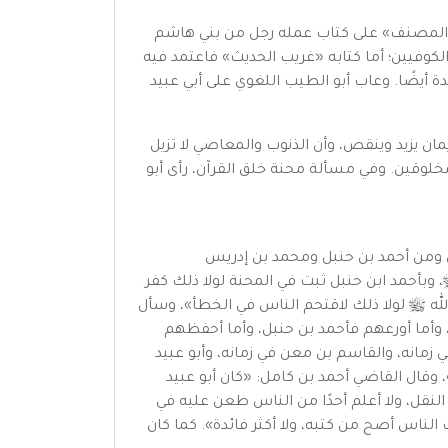
يب المصنف» على كتاب عمله رجل من بني هاشم
لكوفيين؛ أما كتابه «غريب الحديث» فاعتمد فيه
ة أيضًا. وعاب أبو الطيب اللغوي على أبي عبيد
مان يزيد وينقص، وأن الذنوب والمعاصي لا تزيل
لمخلوقين. وفي مسألة محنة خلق القرآن، رأى أبو
ني ومن أحمد بن حنبل ومحمد بن إدريس
 وبأحمد ابن حنبل ثبت في المحنة لولا ذلك كفر
له ﷺ لولا ذلك لاقتحم الناس في الخطأ»، وسأل
، وأما أورعهم فأحمد بن حنبل، وأما أحفظهم
 زمانه، والقاسم بن معن في زمانه، وأبو عبيد
وقال القاضي أحمد بن كامل: «كان أبو عبيد
 النقل، ولا أعلم أحدًا من الناس طعن عليه في
الناس أصح من كتبه، ولا أكثر فائدة». كما كان