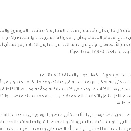
د فيه كل ما يتعلّق بأسماء وصفات المخلوقات بحسب الموضوع والمعنى
مبلغ اهتمام العلماء به أن وضعوا له الشروحات والمختصرات والا
م الأصفهاني. وبلغ من عناية القدامى بتدارس الكتاب وقرائته، أن أحد أ
17,9 لفظًا لغويًا.
رجع تاريخها لحوالي السنة 319هـ (931م)
ث»، حتى أنه أمضى أربعين سنة في كتابته، وهو ما ثمّنه الكثيرون من كُتّ
و عبيد في هذا الكتاب ما وجده في كتب سابقيه وحقّقه وضبط الألفاظ 
قسام الأول تناول الأحاديث المرفوعة عن النبي محمد بسند متصل، والثا
أصحابها.
 كمصدر من مصادرهم في التأليف كأبي منصور الأزهري في «تهذيب اللغ
لتي تناولت الكتاب بالشروحات والمختصرات والتعليقات والتعقيبات 
ي غريب الحديث» للحسن بن عبد الله الأصبهاني و«تهذيب غريب الحديث»