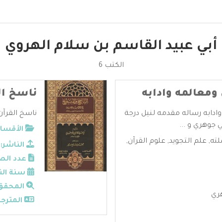
أبي عبيد القاسم بن سلام الهروي
الكتب 6
ومعالمه وادابه
ناسخ ال
ادابه رساله مقدمه لنيل درجة
ناسخ القرآن 
 جوهري و ...
الأقسام
لته
,
علم التجويد
,
علوم القرآن
,
الناشر:
عدد الص
سنة الن
المحقق
ري
المترجم