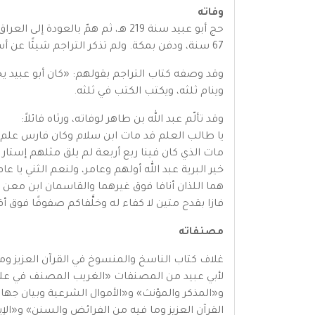
وفاته
67 سنة، ودفن بمكة. ولم تذكر التراجم شيئًا عن أسرته أو حياته الاجتماعية.
وقد وصفه كتاب التراجم بقولهم: «كان أبو عبيد يخضب
وينام ثلثه، ويكتب الكتب في ثلثه.
وقد تألّم عبد الله بن طاهر لوفاته، ورثاه قائلاً:
يا طالب العلم قد مات ابن سلام وكان فارس علم
مات الذي كان فينا ربع أربعة لم يلق مثلهم إستار 
خير البرية عبد الله أولهم وعامر، ولنعم الثني يا عام
هما اللذان أنافا فوق غيرهما والقاسمان ابن معن 
فازا بقدح متين لا كفاء له وخلَّفاكم صفوفًا فوق أق
مصنفاته
غلاف كتاب الناسخ والمنسوخ في القرآن العزيز وم
لأبي عبيد من المصنفات «الغريب المصنف في علم
و«المذكر والمؤنث» و«الأموال الشرعية وبيان جه
القرآن العزيز وما فيه من الفرائض والسنن» و«ال