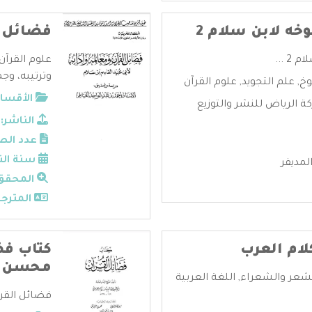
ه لابن سلام 2
فضائل ا
 ...
علوم القرآن
وترتيبه، وجم
وخ
,
علم التجويد
,
علوم القرآن
الأقسام
ة الرياض للنشر والتوزيع
الناشر:
عدد الص
سنة الن
مديفر
المحقق
المترجم
لام العرب
كتاب فض
محسن خر
شعر والشعراء
,
اللغة العربية
فضائل القرآ