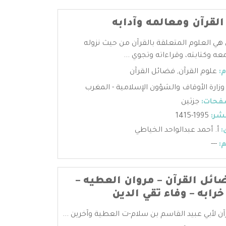
لقرآن ومعالمه وآدابه
 هي العلوم المتعلقة بالقرآن من حيث نزوله
عه وكتابته، وقراءاته وتجوي ...
:
علوم القرآن
,
فضائل القرآن
وزارة الأوقاف والشؤون الإسلامية - المغرب
فحات:
جزثين
شر:
1995-1415
:
أ. أحمد عبدالواحد الخياطي
:
---
ائل القرآن – مروان العطيه –
ابه – وفاء تقي الدين
ن لأبي عبيد القاسم بن سلام-ت العطية وآخرين ...