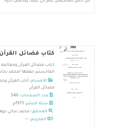
ابن حنبل يستحسن علم أبي عبيد، ويُحسن ذكره.
كتاب فضائل القرآن 
كتاب فضائل القرآن ومعالمه و
الماجستير حققها /محمد تجاني
الأقسام:
آداب القرآن وحم
فضائل القرآن
عدد الصفحات:
546
سنة النشر:
1973م
المحقق:
محمد تجاني جوه
المترجم:
---