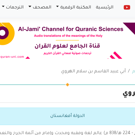
الرئيسية
المكتبة الرقمية
المصحف
الترجمات
م
أبي عبيد القاسم بن سلام الهروي
روي
الدولة أفغانستان
(157 هـ/774 م - 224 هـ/838 م) عالم لغة وفقيه ومحدث وإمام من أئمة ال