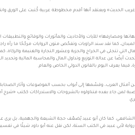
اتها ومصارفها» للآيات والأحاديث والمأثورات والوقائع والتطبيقات ال
دان، كما نقد سند الراويات وتفحّص متون الروايات مرجّحًا ما رآه راجح
لمال التي تتجلى في الخراج والجزية وعشور التجارة والغنيمة والزكاة، 
تحدث أيضًا عن عدالة التوزيع وتداول المال والمحاسبة المالية وتحديد ا
، فيما يعرف اليوم بالقانون الدولي الخاص والعام.
ج من أمثال العرب، وقسّمها إلى أبواب بحسب الموضوعات وآثار الصحابة
بة لمن جاء بعده فتناولوه بالشروحات والاستدراكات ككتب «شرح أمثا
ري
والشافعي. كما كان أبو عبيد يُضعّف حجة الشيعة والجهمية، بل يرى 
رواية لأبي عبيد في الكتب الستة، لكن نقل عنه أبو داود شيئًا في تفسير 