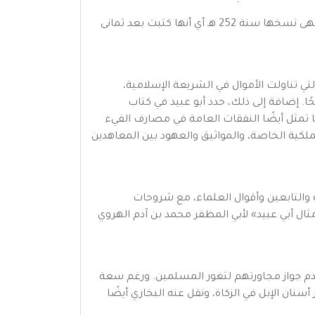
ويوجد في مكتبة جامعة لايدن نسخة ناقصة من «غريب الحديث» ويعتقد أنها أقدم مخطوطة عربية كُتبت على الورق وانتهى نسخها سنة 252 هـ أي أنها كتبت بعد ثمانى
تي تناولت الأموال في الشريعة الإسلامية،
ًا. إضافة إلى ذلك، حدد أبو عبيد في كتاب
كما تمثل أيضًا النفقات العامة في مصارف الفيء
لملكية الخاصة، والمواثيق والعهود بين المعاهدين
 والتابعين وأقوال العلماء، مع شروحات
ل أبي عبيد» لأبي المظفر محمد بن آدم الهروي
عدم جواز مجاورتهم لثغور المسلمين. ورغم سعة
أسنان الإبل في الزكاة، ونقل عنه البخاري أيضًا