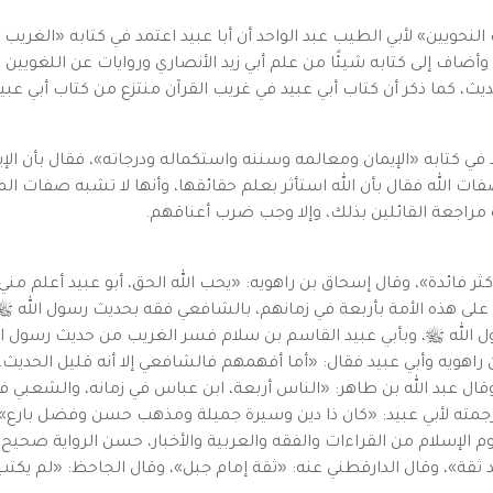
نحويين» لأبي الطيب عبد الواحد أن أبا عبيد اعتمد في كتابه «الغر
اف إلى كتابه شيئًا من علم أبي زيد الأنصاري وروايات عن اللغويين ا
يث، كما ذكر أن كتاب أبي عبيد في غريب القرآن منتزع من كتاب أبي عبيد
 في كتابه «الإيمان ومعالمه وسننه واستكماله ودرجاته»، فقال بأن الإي
صفات الله فقال بأن الله استأثر بعلم حقائقها، وأنها لا تشبه صفات ا
 مراجعة القائلين بذلك، وإلا وجب ضرب أعناقهم.
ثر فائدة»، وقال إسحاق بن راهويه: «يحب الله الحق، أبو عبيد أعلم م
ه على هذه الأمة بأربعة في زمانهم، بالشافعي فقه بحديث رسول الله ﷺ،
 الله ﷺ، وبأبي عبيد القاسم بن سلام فسر الغريب من حديث رسول ال
راهويه وأبي عبيد فقال: «أما أفهمهم فالشافعي إلا أنه قليل الحديث
ال عبد الله بن طاهر: «الناس أربعة، ابن عباس في زمانه، والشعبي في
رجمته لأبي عبيد: «كان ذا دين وسيرة جميلة ومذهب حسن وفضل بارع»، 
لوم الإسلام من القراءات والفقه والعربية والأخبار، حسن الرواية صحيح
 ثقة»، وقال الدارقطني عنه: «ثقة إمام جبل»، وقال الجاحظ: «لم يكتب 