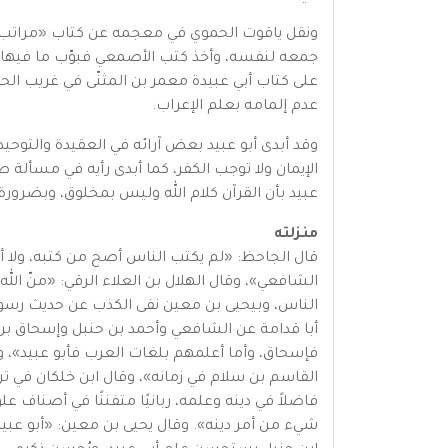
ونقل ياقوت الحموي في معجمه عن كتاب «مراتب ال
جمعه لنفسه، وأخذ كتب الأصمعي فبوّب ما فيها وأض
على كتاب أبي عبيدة معمر بن المثنّى في غريب الحد
عدم إلمامه بعلم الإعراب.
وقد أبدى أبو عبيد بعض آرائه في العقيدة والتوحيد
الإيمان ولا توجب الكفر، كما أبدى رأيه في مسألة 
عبيد بأن القرآن كلام الله وليس بمخلوق، وبضرورة
منزلته
قال الجاحظ: «لم يكتب الناس أصح من كتبه، ولا أك
الشافعي»، وقال الهلال بن العلاء الرقي: «منّ الل
الناس، وبيحيى بن معين نفى الكذب عن حديث رسول
أبا قدامة عن الشافعي وأحمد بن حنبل وإسحاق بن 
فإسحاق، وأما أعلمهم بلغات العرب فأبو عبيد»، وق
القاسم بن سلام في زمانه»، وقال ابن خلكان في ت
فاضلاً في دينه وعلمه، ربانيًا متفننًا في أصناف ع
شيء من أمر دينه». وقال يحيى بن معين: «أبو عبيد