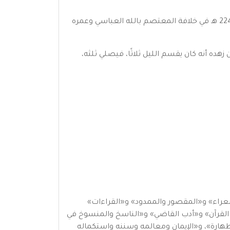
حج أبو عبيد سنة 219 هـ، ثم همّ بالعودة إلى العراق، لولا أن رأى رؤيا تنهاه عن الخروج، فلزم مكة، وتوفي في المحرم سنة 224 هـ في خلافة المعتصم بالله العباسي وعمره
هده أنه كان يقسم الليل ثلاثًا، فيصلي ثلثه،
عراء» و«المقصور والممدود» و«القراءات»
 القرآن» و«أدب القاضي» و«الناسخ والمنسوخ في
طهارة»، و«الإيمان ومعالمه وسننه واستكماله