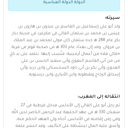
الدولة الدولة العباسية
سيرته:
ولد أبو علي إسماعيل بن القاسم بن عيذون بن هارون بن
عيسى بن محمد بن سلمان القالي في ملازغرد في مدينة ديار
بكر عام 288 هـ جده سلمان كان مولى لمحمد بن عبد الملك
بن مروان. وفد إلى بغداد عام 303 هـ في صحبة قوم في قرية
«قالي قلا» من أعمال أرمينية، فنُسب إليها. تتلمذ على يد كلٍ
من من أبي القاسم البغوي وأبي سعيد الحسن بن علي
العدوي وأبي بكر بن أبي داود السجستاني وابن دريد وأبي
إسحاق الزجاج ونفطويه وابن الأنباري وابن درستويه.
انتقاله إلى المغرب:
ثم رحل أبو علي القالي إلى الأندلس فدخل قرطبة في 27
شعبان 330 هـ في عهد الخليفة عبد الرحمن الناصر لدين الله.
وفي زمن إقامته في الأندلس، أدناه ولي العهد الحكم منه،
وأغدق عليه المال لينشّطه على التأليف. وقد انتشر علمه