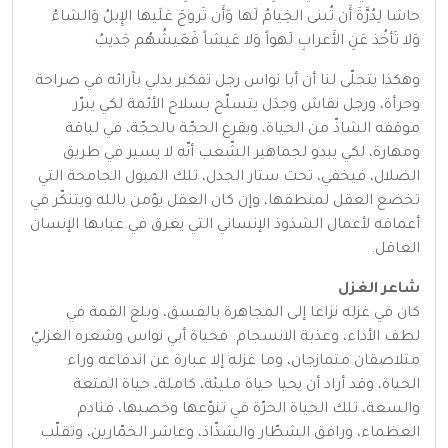
حاشا لِدُرَّةَ أَن تُبنى الخِيامُ لَها وَأَن تَروحَ عَلَيها الإِبلُ وَالشاءُ
وَلا تَأخُذ عَنِ الأَعرابِ لَهواً وَلا عَيشاً فَعَيشُهُم جَديبُ
وهكذا يتجلّى لنا أن أبا نواس رجل تفكير يدلي بآرائه في صراحة
وجرأة، ورجل نقاش وجدَل يتسلّح بسلاح الأئمة لكي يبرّر
موقفه الشاذّ من الحياة، ويقرع الحجّة بالحجّة، في لباقة
ومهارة، لكي يبدو لجماهير الشّعب أنّه لا يسير في طريق
الضلال، فيخفي، تحت ستار الجدل، تلك الميول الجامحة التي
تخضع العقل لمنطقها، وإن كان العقل يؤمن بالله ويتنكّر في
أعماقه لأعمال الشذوذ الإنساني التي يغرق في عبابها الإنسان
العاقل.
شاعر الغزل
كان في غزله نزاعا إلى المجاهرة بالفسق، وبلغ القمة في
لطف الأداء، وعذبة الانسجام. فحياة أبي نواس وشعره الغزليّ
متلاصقان متمازجان، وما غزله إلا عبارة عن اندفاعه وراء
الحياة، وقد أراد أن يحيا حياة مليئة، كاملة، حياة المتعة
والسعة، تلك الحياة الحرّة في تنوّعها وخصبها، فنادم
العظماء، ورافق الشطّار والشذّاذ، وعاشر الخمّارين، وتقلّب