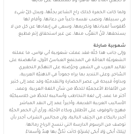
لا تـجْعَـلِ الماءَ لَها قاهـراً وَلا تُسَلّطْهـا على مَـائِهَا
ولما كانت الخمرة كذلك راح الشاعر يجلّها، ويبذل كلّ شيء
في سبيلها، ونصب نفسه داعياً من دعاتها، وأقام لها
طُقوساً لعبادتها وتكريمها، وسعى في إبعادها عن كل من لا
يستحقها، لأنّ التقرُّب منها، عن غير استحقاق إثم فظيع.
شعوبية صارخة
وإلى جانب هذا كلّه فقد عملت شعوبية أبي نواس، ما عملته
الشعوبيّة العامّة في المجتمع العباسيّ الأول، فأنهضته على
تقاليد العرب في الشعر، وحرّضته على التهجّم التحقيري
السّاخر، وعلى التنديد بما يراه جموداً في الذهنيّة العربية،
وبداوةً قبيحة في عصر الحضارة والتقدميّة وقد عمد إلى كثير
من الألفاظ الأعجميّة للحطّ من شأن اللغة العربية. وعمد،
أكثر ما عمد، إلى لغة التخاطب وأساليبه للحطّ من كلاسيكيّة
الأساليب العربية القديمة، وأخيراً عمد إلى النقد المباشر
فهزئ بالوقوف على الأطلال وبكاء الأحبّة، ورأى أن الخمر الحيّة
أجدر بالبكاء من الجِيَف البالية، وان مجالس الشراب أجدر بأن
توصف من الرسوم الدارسة التي تنسج الرياح رمالها:
لِتِلكَ أَبكي وَلا أَبكي لِمَنزِلَةٍ كانَت تَحُلُّ بِها هِندٌ وَأَسماءُ