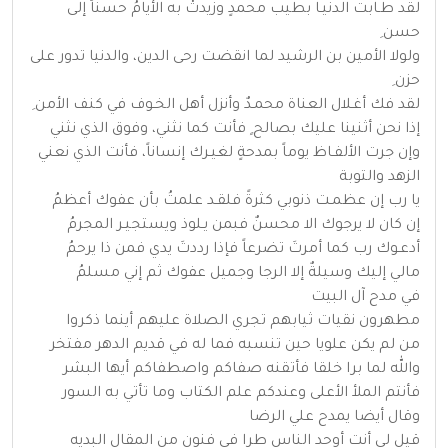
لقد طـابت الدنيـا بطيب محمدٍ وزيدتْ به الأيامُ حسناً إلى
حسن ِ
ولولا الأمين بن الرشيد لما انقضت رحى الدين، والدنيا تدور على
حزن ِ
لقد فك أغـلال العناة محمـدٌ وأنزل أهل الخـوف في كنف الأمن ِ
إذا نحن أثنينا عليك بصالح ٍ فأنت كما نثني، وفوق الذي نثني
وإن جرت الألفـاظ يوماً بمدحةٍ لغيـرك إنساناً، فأنت الذي نعني
الزهد والتوبة
يا رب إن عظمـت ذنوبي كثرةً فلقـد علمتُ بأن عفوك أعظمُ
إن كان لا يرجوك الا محسنٌ فبمن يـلوذ ويستجيـر المجرمُ
أدعـوك رب كما أمرتَ تضرعاً فإذا رددتَ يدي فمن ذا يرحمُ
مالي إليك وسيلةٌ إلا الرجا وجميل عفوك ثم إني مسلمُ
في مدح آل البيت
مطهرون نقيات ثيابهم تجري الصلاة عليهم أينما ذكروا
من لم يكن علويا حين تنسبه فما له في قديم الدهر مفتخر
والله لما برا خلقا فأتقنه صفاكم واصطفاكم أيها البشر
فأنتم الملأ الأعلى وعندكم علم الكتاب وما تأتي به السور
وقال أيضا يمدح علي الرضا
قيل لي أنت أوحد الناس طرا في فنون من المقال البديه