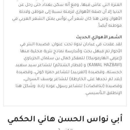
الفترة التي عاش فيها، ومع أنه سكن بغداد حتى رحل عن
الدنيا إلا أن صفة الأهوازي لازمته نسبة إلى موطن ولادته
الأهواز، ومن هنا كان شعر أبي نوأس يمثل الشعر العربي في
موطنه أيضاً.
الشعر الأهوازي الحديث
لقد عقدت في عبادان ندوة تحت عنوان: قصيدة النثر في
الأحواز تم فيهل بحث ومُدارسة نماذج نثرية محلية منها
(إعزفي الهارمونيكا) للمفكر كمال بن سلمان الحزباوي
(KAMAL HAZBAVI) و (قطار الشتائم) للشاعر سيد سعيد
خجسته، وقصيدة (العربيد) للشاعر حمزة كوتي، وقصيدة
(بلاد لم تجدها على الخارطة) للشاعر يوسف السرخي،
وقصيدة (تناقضات) للشاعر رسول عودة زادة. وشَكلَ هذا
الإنطلاق التأسيسي.
أبي نواس الحسن هاني الحكمي