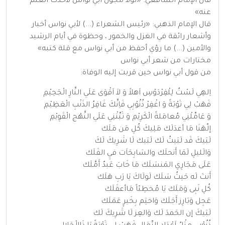
قال الإمام الشافعي: «لولا مجون أبي نواس لأخذت العلم
عنه»
قال الإمام الذهبي: «رئيس الشعراء (...) لأبي نواس أخبار
وأشعار رائقة في الغزل والخمور ، وحظوة في أيام الرشيد
والأمين (...) ما رؤي أحفظ من أبي نواس مع قلة كتبه»
مختارات من شعر أبي نواس
من قول أبي نواس حين قربت إليه الوفاة:
اِلهِي لَسْتُ لِلْفِرْدَوْسِ اَهلاً وَ لاَ اَقْوَى عَلَي النَّارِ الْجَحِيْمِ
فَهَبْ لِي تَوْبَةً وَ اغْفِرْ ذُنُوْبِي فَاِنَّكَ غَافِرُ الذَنْبِ الْعَظِيْمِ
وَ عَامِّلْنِي مُعامَلةً الْكَرِيْمِ وَ ثَبِّتْنِي عَلَي النَّهْج الْقَوِيْمِ
إلّهَنَا مَا أعدَلَك مَلِيكَ كُلِ مَن مَلَك
لَبَيكَ قَد لَبَيتُ لَك لَبَيك لَا شَرِيكَ لَكَ
وَالَليلِ لَمَا أَنحلَك والسَابِحَاَت فيِ الفَلَك
عَلَى مَجَارِىِ المَنسَلَك مَا خَابَ عَبدٌ أَمَّلَك
أَنتَ لَه حَيثُ سَلَك لَولَاكَ يَا رَبِ هَلَك
كُلِ نَبِى وَمَلَك يَا مُخطِئاً مَاأعقَلَك
عَجِل وَبَارِز أَجَلَك وَاختِم بِخَيرٍ عَمَلَك
لَبَيكَ إن الحَمدَ لَك وَالعِز لَا شَرِيكَ لَك