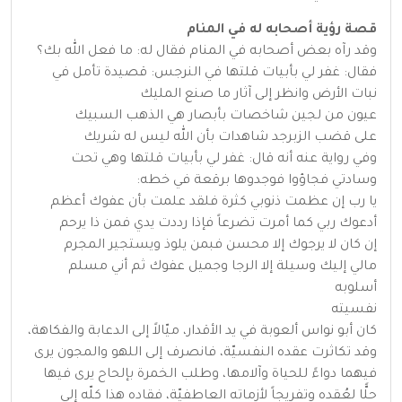
قصة رؤية أصحابه له في المنام
وقد رآه بعض أصحابه في المنام فقال له: ما فعل الله بك؟
فقال: غفر لي بأبيات قلتها في النرجس: قصيدة تأمل في
نبات الأرض وانظر إلى آثار ما صنع المليك
عيون من لجين شاخصات بأبصار هي الذهب السبيك
على قضب الزبرجد شاهدات بأن الله ليس له شريك
وفي رواية عنه أنه قال: غفر لي بأبيات قلتها وهي تحت
وسادتي فجاؤوا فوجدوها برقعة في خطه:
يا رب إن عظمت ذنوبي كثرة فلقد علمت بأن عفوك أعظم
أدعوك ربي كما أمرت تضرعاً فإذا رددت يدي فمن ذا يرحم
إن كان لا يرجوك إلا محسن فبمن يلوذ ويستجير المجرم
مالي إليك وسيلة إلا الرجا وجميل عفوك ثم أني مسلم
أسلوبه
نفسيته
كان أبو نواس ألعوبة في يد الأقدار، ميّالاً إلى الدعابة والفكاهة،
وقد تكاثرت عقده النفسيّة، فانصرف إلى اللهو والمجون يرى
فيهما دواءً للحياة وآلامها، وطلب الخمرة بإلحاح يرى فيها
حلًّا لعُقده وتفريجاً لأزماته العاطفيّة، فقاده هذا كلّه إلى