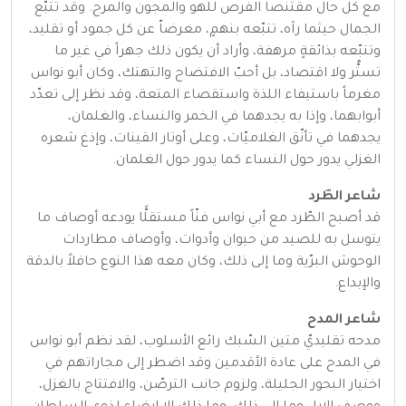
مع كل حال مقتنصا الفرص للهو والمجون والمرح. وقد تتبّع
الجمال حيثما رآه، تتبّعه بنهمٍ، معرضاّ عن كل جمود أو تقليد،
وتتبّعه بذائقةٍ مرهفة، وأراد أن يكون ذلك جهراً في غير ما
تستُّر ولا اقتصاد، بل أحبّ الافتضاح والتهتك، وكان أبو نواس
مغرماً باستيفاء اللذة واستقصاء المتعة، وقد نظر إلى تعدّد
أبوابهما، وإذا به يجدهما في الخمر والنساء، والغلمان،
يجدهما في تأنّق الغلاميّات، وعلى أوتار القينات، وإذغ شعره
الغزلي يدور حول النساء كما يدور حول الغلمان.
شاعر الطّرد
قد أصبح الطّرد مع أبي نواس فنّاً مستقلًّا يودعه أوصاف ما
يتوسل به للصيد من حيوان وأدوات، وأوصاف مطاردات
الوحوش البرّية وما إلى ذلك، وكان معه هذا النوع حافلاً بالدقة
والإبداع.
شاعر المدح
مدحه تقليديّ متين السّبك رائع الأسلوب، لقد نظم أبو نواس
في المدح على عادة الأقدمين وقد اضطر إلى مجاراتهم في
اختيار البحور الجليلة، ولزوم جانب الترصّن، والافتتاح بالغزل،