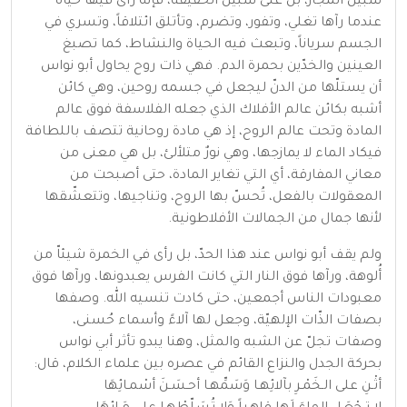
سبيل المجاز، بل على سبيل الحقيقة، فإنه رأى فيها حياة
عندما رآها تغلي، وتفور، وتضرم، وتأتلق ائتلاقاً، وتسري في
الجسم سرياناً، وتبعث فيه الحياة والنشاط، كما تصبغ
العينين والخدّين بحمرة الدم. فهي ذات روح يحاول أبو نواس
أن يستلّها من الدنّ ليجعل في جسمه روحين، وهي كائن
أشبه بكائن عالم الأفلاك الذي جعله الفلاسفة فوق عالم
المادة وتحت عالم الروح، إذ هي مادة روحانية تتصف باللطافة
فيكاد الماء لا يمازجها، وهي نورٌ متلألئ، بل هي معنى من
معاني المفارقة، أي التي تغاير المادة، حتى أصبحت من
المعقولات بالفعل، تُحسّ بها الروح، وتناجيها، وتتعشّقها
لأنها جمال من الجمالات الأفلاطونية.
ولم يقف أبو نواس عند هذا الحدّ، بل رأى في الخمرة شيئاّ من
أُلوهة، ورآها فوق النار التي كانت الفرس يعبدونها، ورآها فوق
معبودات الناس أجمعين، حتى كادت تنسيه الله. وصفها
بصفات الذّات الإلهيّة، وجعل لها آلاءً وأسماء حُسنى،
وصفات تجلّ عن الشبه والمثل، وهنا يبدو تأثر أبي نواس
بحركة الجدل والنزاع القائم في عصره بين علماء الكلام، قال:
أثْـنِ على الـخَمْـرِ بآلائِهـا وَسَمِّهـا أحـسَـنَ أسْمـائِهَا