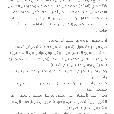
لقد جمع ديوان أبي نواس كثيرون منهم الصولي المتوفى عام
338هجري (946م) جمعه في عشرة فصول، وحمزة بن الحسن
الأصفهاني، ونسخة هذا الأخير أكثر سعة، وأقل تحقيقا، وقد
جمعها المهلهل بن يموت بن مزرد الذي كان على قيد الحياة
حوالي عام 332هجري (943م) برسالة عنوانها «سرقات أبي
نواس»
آراء بعض الرواة في شعر أبي نواس
كان أبو عبيدة يقول: ((ذهبت اليمن بجيد الشعر في قديمه
حديثه ب امرئ القيس في الأوائل، وأبي نواس في المحدثين)).
قال عبيد الله بن محمد بن عائشة : ((من طلب الأدب فلم يرو
شعر أبي نواس فليس بتام الأدب)).
وكان يقال: شعراء اليمن ثلاثة، امرؤ القيس وحسان بن ثابت
وأبو نواس
كما قال أبو نواس عن نفسه: ((لو أن شعري يملؤ الفم ما
تقدمني أحد)).
وقال أيضا: (أشعاري في الخمرة لم يقل مثلها، وأشعاري في
الغزل فوق أشعار الناس، وأجود شعري إن لم يزاحم غزلي، ما
قلته في الطرد (الصيد).)