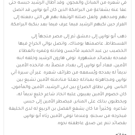
في شعره من المباذل والمجون. وقد أطال الرشيد حبسه حتى
عفا عنه بشفاعةٍ من البرامكة الذين كان أبو نواسٍ قد اتصل
بهم ومدحهم. ولعل صلته الوثيقة بهم هي التي دفعته إلى
الفرار حين نكبهم الرشيد فيما عرف فيما بعد بنكبة البرامكة.
ذهب أبو نواسٍ إلى دمشق ثم إلى مصر متجهاً إلى
الفسطاط، عاصمتها يومذاك، واتصل بوالي الخراج فيها
الخصيب بن عبد الحميد فأحسن وفادته وغمره بالعطاء
فمدحه بقصائد مشهورة. توفي هارون الرشيد وخلفه ابنه
الأمين، فعاد أبو نواسٍ إلى بغداد متصلاً به، فاتخذه الأمين
نديماً له يمدحه ويُسمعه من طرائف شعره. غير أن سيرة أبي
نواسٍ ومجاهرته بمباذله جعلتا منادمته الأمين تشيع بين
الناس. وفي نطاق الصراع بين ابني الرشيد، الأمين والمأمون،
كان خصوم الأمين يعيبون عليه اتخاذ شاعرٍ خليعٍ نديماً له،
ويخطبون بذلك على المنابر، فيضطر الأمين إلى حبس
شاعره. وكثيراً ما كان يشفع الفضل بن الربيع له لدى الخليفة
فيخرجه من سجنهِ. وعندما توفي الأمين رثاه أبو نواسٍ
بقصائد تنم عن صدق عاطفته نحوه.