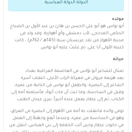
الدولة الدولة العباسية
مولده
أبو نواس هو أبو علي الحسن بن هانئ بن عبد الأول بن الصباح
الحكمي المذحجي، لأب دمشقي وأمٍ أهوازية، وقد ولد في
مدينة الأهواز من بلاد عربستان سنة (145هـ / 762م).، كانت
كنيته الأولى أبا علي، ثم غلبتْ عليه أبو نواس.
حياته
تمثال للشاعر أبو نؤاس في العاصمة العراقية بغداد
بعد هزيمة مروان في معركة الزاب الأعلى، انتقلت أسرة
الشاعر إلى البصرة، والطفل أبو نواس في الثانية من عمره،
وقيل في السادسة، وما لبث أن مات أبوهُ، فأسلمته أمه إلى
الكتاب، ثم إلى عطار يعمل عنده أجيراً، يبري عيدان الطيب.
توفي والده فانتقلت به أمه من الأهواز إلى البصرة في العراق،
وهو في السادسة من عمره، وعندما أيفع وجهتهُ إلى العمل
في حانوت عطار وحين آلت الخلافة إلى بني العباس، انتقل من