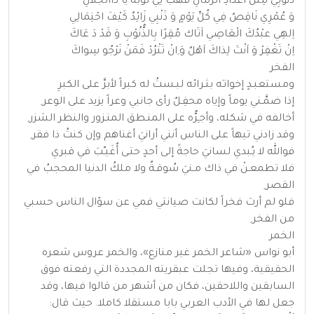
ذُنُوْبِي مِثْلُ اَعْدَادِ الرِّمَالِ فَهَبْ لِي تَوْبَةً يَا ذَاالْجَلالِ
وَ عُمْرِي نَاقِصٌ فِي كُلِّ يَوْمٍ وَ ذَنْبِي زَائِدٌ كَيْفَ احْتِمَالِي
اِلهِي عبْدُكَ الْعَاصِي اٰتَاك مُقِرًا بِالذُّنُوْبِ وَ قَدْ دَ عَاكَ
اِنْ تَغْفِرْ وَ اَنْتَ لِذاكَ اَهْلٌ وَ ِانْ تَتْرُدْ فَمَنْ نَرْجُو سِواكَ
الفخر
ومستعبـدٍ إخوانـَه بثـرائه لبـستُ له كبراً لأبرَّ على الكبرِ
إذا ضمَّـني يوماً وإياه محفِـلٌ رأى جانبي وعراً يزيد على الوعر ِ
أخالفه في شكله، وأجـِرُّه على المنـطق المنـزور والنظر الشزر ِ
وقد زادني تيهاً على الناس أنني أرانيَ أغناهم وإن كنتُ ذا فقر ِ
فوالله لا يـُبدي لسانيَ حاجةً إلى أحدٍ حتـى أٌغَيـّبَ في قبري
فلا تطمعـنْ في ذاك مـنيَ سُوقـةٌ ولا ملكُ الدنيا المحجبُ في
القصر ِ
فلو لم أرث فخراً لكانت صيانتي فمي عن سؤال الناس حسبي
من الفخر ِ
الخمر
أبو نواس «شاعر الخمر غير منازع»، والخمر عروس شعره
الحقيقية، وفيها تجلت عبقريته المجددة التي رفعته فوق
السابقين واللاحقين، فكان من أشهر من قالوا فيها، وقد
جعل لها في الأدب العربي بابا مستقلا كاملا. حيث قال: