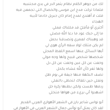
لك من جوهر الكلام نظام يثمر الدر في يدي مجتنبيه
فلماذا تركت مدح ابن موسى والخصال التي تجمعن فيه
قلت لا أهتدي لمدح إمام كان جبريل خادما لأبيـه
الهجاء
أكثري أو فأقليً قد مللناك فملي
ما إلى حبك عود ما دعا الله مصلي
قد وهبناك لعمري وتصدقنا بحمل
لم يكن مثلك لولا سفه الرأي هوى لي
أيها السائل عنها اسمع اللفظ المحلي
شخصها شخص قبيح ولها وجه مولي
وخفت عن كل عين وخفت عن كل دل
ولها ثغر كأن الله غشاه بكحل
تصف النكهة منها جيفة في يوم طل
وتفلي حين تلقاك لتحظى بالتفلي
ردفها طست ولكن بطنها زكرة خل
اشهدوا أني بريء من هواها متخلي
أبو نواس شاعر بارز في الشعر الأهوازي العربي القديم
لقد كان يمثل أبو نوأس جمال الشعر العربي في الأهواز في