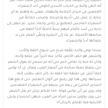
البصرة إلى الكوفة، ولم تذكر لنا كتب التاريخ سبب ذلك، غير
أنه التقى والبة بن الحباب الأسدي الكوفي أحد الشعراء
اللامعين في ميدان الخلاعة والتهتك، فعني به واهتم به أي
عناية، إذ عمل على تأديبهِ وتخريجهِ. وصحب جماعةً من
الشعراء الماجنين كمطيع بن إياس وحماد عجرد. ثم انتقل إلى
بادية بني أسد فأقام فيهم سنةً كاملةً آخذاً اللغة من
منابعها الأصيلة. ثم عاد إلى البصرة وتلقّى العلم على يد
علمائها أدباً والشعراء.
عندما توفي والده تلقّفه شيخ من شيوخ اللغة والأدب
والشعر، هو خلف الأحمر، فأخذ عنه كثيراً من علمهِ وأدبه،
وكان له منه زاد ثقافي كبير حتى أنه لم يسمح له بقول الشعر
حتى يحفظ جملة صالحة من أشعار العرب ويقال: إن أبا نواس
كلما أعلن عن حفظه لما كلفه به، كان خلف يطلب إليه
نسيانها، وفي هذا لون رفيع من ألوان التعليم، حتى لا يقع هذا
الشاعر الناشئ في ربقة من سبقه من الشعراء المتقدمين
وقد روي عن أبي نواس قوله: «ما ظنكم برجل لم يقل الشعر
حتى روى دواوين ستين امرأة من العرب منهن الخنساء وليلى
الأخيلية فما ظنكم بالرجال؟»