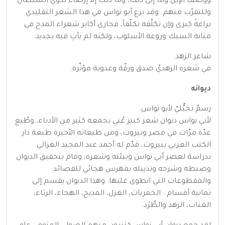
ووصف الإبل وما إلى ذلك، وما ذلك إلا إرضاء لذوي السلطان
وللتقرّب منهم. وقد برع أبو نواس في هذا الشعر التقليدي
براعةً كبرى وإن تكلّفه تكلّفاً، فجارى أكابر شعراء المدح في
متانة السبك وروعة الأسلوب، ولكنه لم يأتِ فيه بجديد.
شاعر الزهد
في شعره الزهديّ صدق ورقّة وعذوبة مؤثّرة.
ديوانه
رسمٌ تخيُّليّ لأبو نواس.
لأبي نواس ديوان شعر كبير عُني بجمعه كثير من الأدباء، وطُبع
عدّة مرّات في مصر وبيروت، ومن طبعاته الأخيرة طبعة دار
الكتب العربي ببيروت، قدّم له أحمد عبد المجيد الغزالي
بدراسة لعصر أبي نواس وبيئته وشعره، وقام بتحقيق الديوان
وضبطه وشرحه وتذييله بفهرس هجائي للقصائد
والمقطوعات التي انطوى عليها. وهذا الديوان يقسم إلى
ثمانية أقسام : الخمريات، الغزل، المديح، الهجاء، الرثاء،
العتاب، الزهد والطَّرْد.