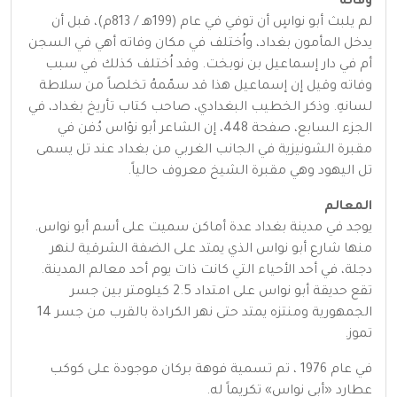
وفاته
لم يلبث أبو نواسٍ أن توفي في عام (199هـ / 813م)، قبل أن
يدخل المأمون بغداد، واُختلف في مكان وفاته أهي في السجن
أم في دار إسماعيل بن نوبخت. وقد اُختلف كذلك في سبب
وفاته وقيل إن إسماعيل هذا قد سمّمهُ تخلصاً من سلاطة
لسانهِ. وذكر الخطيب البغدادي، صاحب كتاب تأريخ بغداد، في
الجزء السابع، صفحة 448، إن الشاعر أبو نؤاس دُفن في
مقبرة الشونيزية في الجانب الغربي من بغداد عند تل يسمى
تل اليهود وهي مقبرة الشيخ معروف حالياً.
المعالم
يوجد في مدينة بغداد عدة أماكن سميت على أسم أبو نواس.
منها شارع أبو نواس الذي يمتد على الضفة الشرقية لنهر
دجلة، في أحد الأحياء التي كانت ذات يوم أحد معالم المدينة.
تقع حديقة أبو نواس على امتداد 2.5 كيلومتر بين جسر
الجمهورية ومنتزه يمتد حتى نهر الكرادة بالقرب من جسر 14
تموز.
في عام 1976 ، تم تسمية فوهة بركان موجودة على كوكب
عطارد «أبي نواس» تكريماً له.