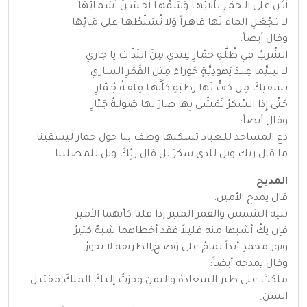
أثْـنِ على الـخَمْـرِ بآلائِهـا وَسَمِّهـا أحـسَـنَ أسْمـائِهَا
لا تـجْعَـلِ الماءَ لَها قاهـراً وَلا تُسَلّطْهـا على مَـائِهَا
وقال أيضاً:
الشُربُ في ظُلَّـةِ خَمّـارِ عِندي مِنَ اللَذّاتِ يا جاري
لا سِيَّما عِنـدَ يَهودِيَّـةٍ حَوراءَ مِثلَ القَمَرِ الساري
تَسقيكَ مِن كَفٍّ لَها رَطبَةٍ كَأَنَّهـا فِلقَـةُ جُـمّارِ
حَتّى إِذا السُكرُ تَمَشّى بِها صارَ لَها صَولَـةُ جَبّارِ
وقال أيضاً:
دع المساجد للــعباد تسكنها وطف بنا حول خمار ليسقينا
ما قال ربك ويل للذي سكرَ بل قال ربٍُكَ ويل للمـصلينا
المديح
قال يمدح الأمين:
تتيه الشمس والقمر المنير إذا قلنا كأنهما الأمير
فإن يكُ أشبها منه قليلاً فقد أخطاهما شبهٌ كثيرُ
ونور محمدٍ أبداً تمامٌ على وَضَـح ِالطريقةِ لا يحورُ
وقال يمدحه أيضاً:
ملكتَ على طير السعادة واليمنِ وحزتُ إليـكَ الملكَ مقتبـل
السن ِ