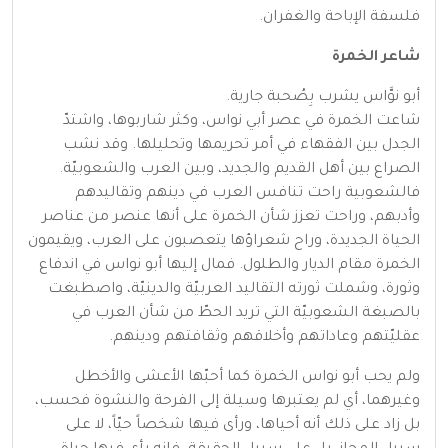
فلسفة الإباحة والغفران.
شاعر الخمرة
أبو نوَّاس يشرب بِصُحبة جارية.
شاعت الخمرة في عصر أبي نواس، وكثر شاربوها، واشتدّ
الجدل بين الفقهاء في أمر تحريمها وتحليلها. وقد نشب
الصراع بين أهل القديم والجديد، وبين العرب والشعوبيّة.
فالشعوبية راحت تنافس العرب في دينهم وتقاليدهم
وأدبهم، وراحت تعزز شأن الخمرة على أنها عنصر من عناصر
الحياة الجديدة، وراح شعراؤها يتعصبون على العرب، ويقيمون
الخمرة مقام الديار والطلول. فمال إليها أبو نواس في اندفاع
وثورة، وشملت ثورته التقاليد العربيّة والدينيّة، واصطبغت
بالصبغة الشعوبيّة التي تريد الحطّ من شأن العرب في
عقليّتهم وعاداتهم وأخلاقهم وثقافتهم ودينهم.
ولم يحب أبو نواس الخمرة كما أحبّها الأعشى والأخطل
وغيرهما، أي لم يعتبرها وسيلة إلى الفرحة والنشوة فحسب،
بل زاد على ذلك أنه أحياها، ورأى فيها شخصاً حيّاً، لا على