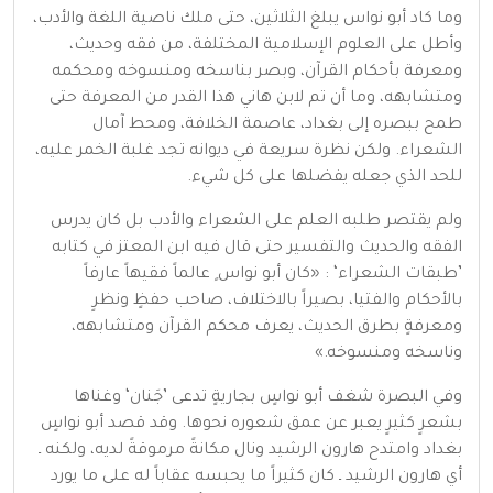
وما كاد أبو نواس يبلغ الثلاثين، حتى ملك ناصية اللغة والأدب،
وأطل على العلوم الإسلامية المختلفة، من فقه وحديث،
ومعرفة بأحكام القرآن، وبصر بناسخه ومنسوخه ومحكمه
ومتشابهه، وما أن تم لابن هاني هذا القدر من المعرفة حتى
طمح ببصره إلى بغداد، عاصمة الخلافة، ومحط آمال
الشعراء. ولكن نظرة سريعة في ديوانه تجد غلبة الخمر عليه،
للحد الذي جعله يفضلها على كل شيء.
ولم يقتصر طلبه العلم على الشعراء والأدب بل كان يدرس
الفقه والحديث والتفسير حتى قال فيه ابن المعتز في كتابه
’طبقات الشعراء‘ : «كان أبو نواس ٍ عالماً فقيهاً عارفاً
بالأحكام والفتيا، بصيراً بالاختلاف، صاحب حفظٍ ونظرٍ
ومعرفةٍ بطرق الحديث، يعرف محكم القرآن ومتشابهه،
وناسخه ومنسوخه.»
وفي البصرة شغف أبو نواسٍ بجاريةٍ تدعى ’جَنان‘ وغناها
بشعرٍ كثيرٍ يعبر عن عمق شعوره نحوها. وقد قصد أبو نواسٍ
بغداد وامتدح هارون الرشيد ونال مكانةً مرموقةً لديه، ولكنه ـ
أي هارون الرشيد ـ كان كثيراً ما يحبسه عقاباً له على ما يورد