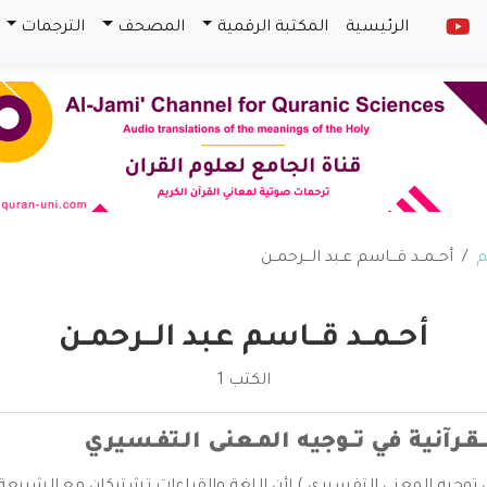
الرئيسية
المكتبة الرقمية
المصحف
الترجمات
م
أحــمــد قـــاسم عـبد الـــرحمــن
أحــمــد قـــاسم عـبد الـــرحمــن
الكتب 1
لــقـرآنية في تــوجيه المـعنى الـتفـسيري