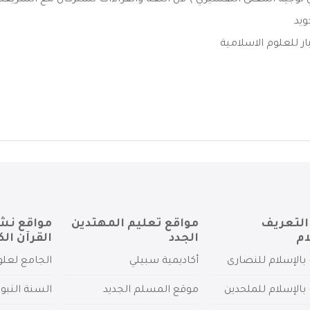
في توجيه المعنى التفسيري ) لأن اللغة والقراءات تشتركان مع الشريعة 
ويد
ار للعلوم الاسلامية
التعريف
مواقع تعليم المهتدين
مواقع نش
ام
الجدد
القرآن الك
بالإسلام للنصارى
أكاديمية سبيلي
الجامع لعلو
بالإسلام للملحدين
موقع المسلم الجديد
السنة النبو