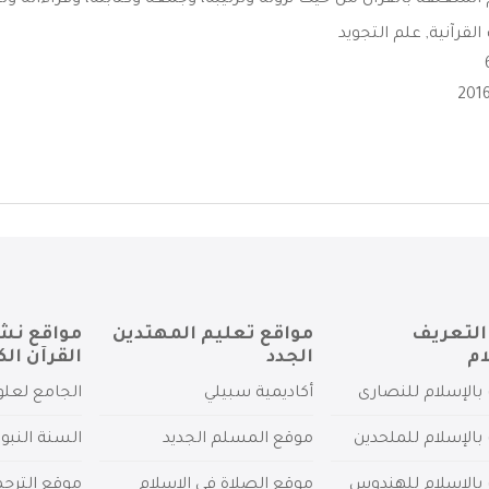
المتعلقة بالقرآن من حيث نزوله وترتيبه، وجمعه وكتابته، وقراءاته وتج
القرآنية
,
علم التجويد
التعريف
مواقع تعليم المهتدين
مواقع نش
ام
الجدد
القرآن الك
بالإسلام للنصارى
أكاديمية سبيلي
الجامع لعلو
بالإسلام للملحدين
موقع المسلم الجديد
السنة النبو
 بالإسلام للهندوس
موقع الصلاة في الإسلام
موقع الترج