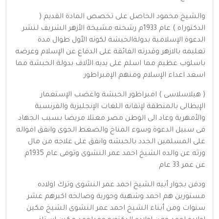
والشيخ محمود الحاصل على تخصص المادة القديم (
الدكتوراه ) عام 1933م رشحته مشيخة الأزهر الشريف لنشر
الدعوة الإسلامية بدولةالحبشة لكونه الأول طوال مدة
تعليمه بالازهر وقدرته الفائقة على الدفاع عن الإسلام وعرضه
باسلوب عظيم مما اسلم على يديه الألاف بدولة الحبشة مما
اسعد اعداء الإسلام ومنهم الإمبراطور
( هيلاسلاسى ) امبراطور الحبشة واغضب الإستعمار
الإيطالى بالمنطقة لإتقانه اللغات الإنجليزية والفرنسية
والأمهرية وعاد الى الوطن مصر معتلا مريضا بسبب الجهاد
فى سبيل الدعوة وسوء المناخ والضغط الجوى وانفق امواله
على المسلمين الجدد بالحبشه وانفق على علاجه من مال
ورثه عن والده الشيخ احمد عمر النشوى وتوفى عام 1935م
عن عمر 33 عام
ودفن بجوار أبيه الشيخ احمد عمر النشوى وترك اولاده
مستورين هم احمد وشهية وحورية وصالحه اكبرهم عشر
سنوات ومن أبناء الشيخ احمد عمر النشوى الشيخ مكين