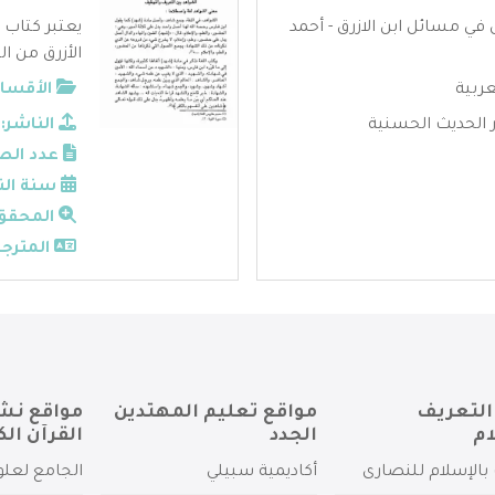
في مسائل ابن الازرق - أحمد
يعتبر كتاب
الأزرق من ال
عربية
الأقسام
الحديث الحسنية
الناشر:
عدد الص
سنة الن
المحقق
المترجم
التعريف
مواقع تعليم المهتدين
مواقع نش
ام
الجدد
القرآن الك
بالإسلام للنصارى
أكاديمية سبيلي
الجامع لعلو