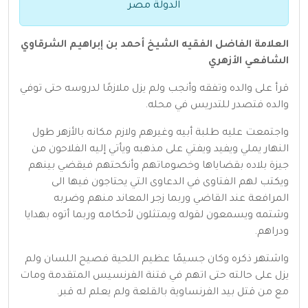
الدولة مصر
العلامة الفاضل الفقيه الشيخ أحمد بن إبراهيم الشرقاوي
الشافعي الأزهري
قرأ على والده وتفقه وأنجب ولم يزل ملازمًا لدروسه حتى توفي
والده فتصدر للتدريس في محله‏.‏
واجتمعت عليه طلبة أبيه وغيرهم ولازم مكانه بالأزهر طول
النهار يملي ويفيد ويفتي على مذهبه ويأتي إليه الفلاحون من
جيزة بلاده بقضاياها وخصوماتهم وأنكحتهم فيقضي بينهم
ويكتب لهم الفتاوى في الدعاوى التي يحتاجون فيها الى
المرافعة عند القاضي وربما زجر المعاند منهم وضربه
وشتمه ويسمعون لقوله ويمتثلون لأحكامه وربما أتوه بهدايا
ودراهم‏.‏
واشتهر ذكره وكان جسيمًا عظيم اللحية فصيح اللسان ولم
يزل على حالته حتى اتهم في فتنة الفرنسيس المتقدمة ومات
مع من قتل بيد الفرنساوية بالقلعة ولم يعلم له قبر‏.‏