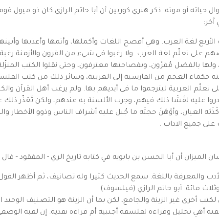
ل حياته أو موته. ذكر هنري كوربين أن أبا حاتم الرازي كان ذو ميول قو
آخر:
ت الأربع لغة العرب. وهي أفصح اللغات وأكملها، وأتمها وأعذبها وأبي
م على تعلّم لغة العرب. ولا رغبوا في شيء من القرون والأزمنة رغبة
ولها بالفضل مُقرّون، وبفصاحتها معترفون، وحتى نقلوا الكتب المنزّلة م
ا قالته حكماء العجم من الفارسية إلى العربية، وسائر ذلك من كتب ال
على تعلّم العربية ليترجموا ما في أيديهم بها. ولم يرغب أهل القرآن وال
روا عليه لفَشَا ذلك فيهم، وجرت الألسنة به عندهم، ولكن تَعَذّر ذل
كْذَبَه العيان، وأوْهَنَ حجتَه ما جُبل عليه أشراف الناس وذوو الأخطار
 على جميع الآداب .
دب والمعرفة باللغة. سمع الحديث كثيرا وله تصانيف، ثم أظهر القول 
لاث مائة. أبو حاتم الرازي (فيلسوف)
 لكتب أخرى غير الزينة والجامع، لكن بما أن الزينة هو التصنيف الوحيد
 أهي تحليل وقراءة لفلسفة أجنبية أم قراءة نقدية. إن لقبه الوصفي 