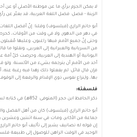
لا يمكن الجزم برأي ما عن موطنه الأصلي أو عن أحوا
الزينة - فصل: فضل اللغة العربية، قد يعبّر عن رأي 
أبو حاتم الرازي (فيلسوف) وقلنا: إنّ أفضل اللغا
في دهر من الدهور، ولا في وقت من الأوقات، كحرصه
وحتى إنّ جميع الأمم فيها راغبون، وعليها مُقبلون، 
من السريانية والعبرانية إلى العربيى، ونقلوا م
اليونانية أو الهندية إلى العربية، وحرصت كلّ أمة 
أحد من الأمم أن يترجمه بشيء من الألسنة. ولو قد
فإن قال قائل: لم يفعلوا ذلك زهدا فيه رغبة عنه، أ
بها، ولِنزاع نفوس ذوي الإقدام والرفعة إلى الوقوف
فلسفته:
ذكر الحافظ ابن حجر (المتوفى: 852هـ) في كتابه لسان الميزان أن أبا الحسن بن بابويه في كتابه تاريخ الري - المفقود - قال عن أبو حاتم الرازي:
أبو حاتم الرازي (فيلسوف) كان من أهل الفضل والأ
جماعة من الأكابر، ومات في سنة اثنتين وعشرين وث
إن قوله له تصانيف يشير إلى تأليف أبو حاتم الرازي
الوحيد في الوقت الراهن للوصول إلى طبيعة فلسفته