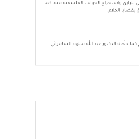
ني للرازي واستخراج الجوانب الفلسفية منه، كما
بقضايا الكلام.
 الزينة في الكلمات الإسلامية العربية عارضه بأصوله وعلّق عليه حسين بن فيض الله الهمداني اليعبرى سنة 1956م كما حقّقه الدكتور عبد الله سلوم السامرائي