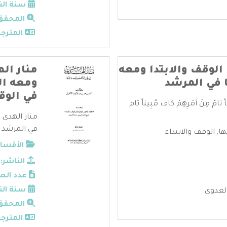
سنة الن
المحقق
المترجم
 الوقف والابتدا ومعه
منار اله
 في المرشد
ومعه ال
في الوق
 مِنْ أَمْرِهِمْ كاف مُبِيناً تام
منار الهدى 
في المرشد ف
ها
,
الوقف والابتداء
الأقسام
الناشر:
عدد الص
سنة الن
العدوي
المحقق
المترجم