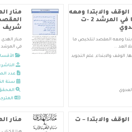
 الوقف والابتدا ومعه
منار ال
المقصد لتلخيص ما في المرشد 2 -ت
دوي
شريف أب
لابتدا ومعه المقصد لتلخيص ما
منار الهدى 
في المرشد 1 ...
ها
,
الوقف والابتداء
,
علم التجويد
الأقسام
الناشر:
عدد الص
سنة الن
العدوي
المحقق
المترجم
الوقف والابتدا – ت
منار اله