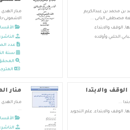
للاشمو
د بن محمد بن عبدالكريم
منار الهدى 
 مصطفى البابى ...
الاشمونى-دار
ها
,
الوقف والابتداء
الأقسام
ي الحلبي وأولاده
الناشر:
عدد الص
سنة الن
المحقق
المترجم
الوقف والابتدا
منار ال
دا ...
منار الهدى 
...
ها
,
الوقف والابتداء
,
علم التجويد
الأقسام
الناشر: