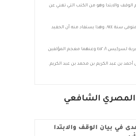
لوقف والابتدا وهو من الكتب التي تغني عن
• هو من علماء القرن الحادي عشر، لأنه سمى جده عبد الكريم وذكر في (منار الهدى) أن والد جده كان معاصرا للشرنوبي المتوفى سنة ٩٤٤، وهذا يستفاد منه أن الحفيد
• لم يُظفر له - بعد التفتيش - بترجمة كافية (تاريخ الأدب العربي لكارل بروكلمان ٨/ ٢٢٥ ومعجم المطبوعات العربية والمعربة لسركيس ١/ ٤٥٢ وعنهما معجم المؤلفين
أحمد بن عبد الكريم بن محمد بن عبد الكريم.
ي المصري الشافعي
دى في بيان الوقف والابتدا