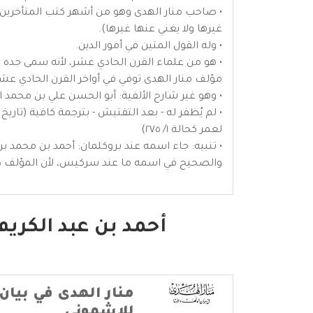
• صاحب منار الهدى وهو من أشهر كتب المتأخرين 
غيرها ولا يغني عنها غيرها).
• وله القول المتين في أمور الدين.
مؤلف منار الهدى توفي في أواخر القرن الحادي عشر أ
• وهو غير شارح الألفية: أبو الحسن علي بن محمد الأشموني المتوفى سنة 
لعمر كحالة ١/ ٢٧٥)
• تنبيه: جاء اسمه عند بروكلمان: أحمد بن محمد ب
والصحيح في اسمه ما عند سركيس، لأن المؤلف ذك
أحمد بن عبد الكري
منار الهدى في بيان 