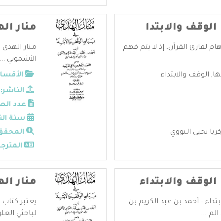
الوقف والابتدا
منار اله
هام لقارئ القرآن، إذ لا يتم فهم
منار الهدى 
الأشموني ...
ها
,
الوقف والابتداء
الأقسام
الناشر:
عدد الص
سنة الن
ريا يحيى النووي
المحقق
المترجم
الوقف والابتداء
منار اله
تداء - أحمد بن عبد الكريم بن
يعتبر كتاب 
لم ...
لباحثي العلو