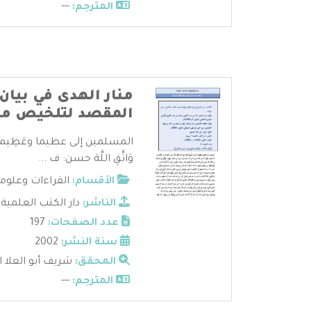
المترجم:
---
منار الهدى في بيان
المقصد لتلخيص ما
المسلمين إلى عظيما وعَظِيماً تامّ
وَاتَّقِ اللَّهَ حسن: ف ...
الأقسام:
القراءات وعلوم
الناشر:
دار الكتب العلمية
عدد الصفحات:
197
سنة النشر:
2002
المحقق:
شريف أبو العلا 
المترجم:
---