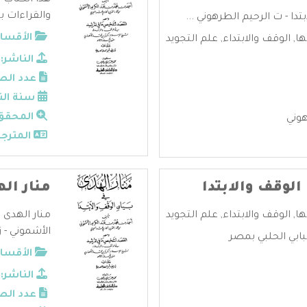
هذا الكتاب 
والقراءات بي
تدا - ت الرحيم الطرهوني ...
الأقسام
ها
,
الوقف والابتداء
,
علم التجويد
الناشر:
عدد الص
سنة الن
المحقق
هوني
المترجم
الوقف والابتدا
منار اله
ها
,
الوقف والابتداء
,
علم التجويد
منار الهدى 
الأشموني - ز
ابي الحلبي بمصر
الأقسام
الناشر:
عدد الص