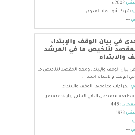
شر:
2002م
:
شريف أبو العلا العدوي
:
---
دى في بيان الوقف والإبتدا،
مقصد لتلخيص ما في المرشد
ف والابتداء
في بيان الوقف والإبتدا، ومعه المقصد لتلخيص ما
ي الوقف والابتداء_احمد ...
:
القراءات وعلومها
,
الوقف والابتداء
مطبعة مصطفى البابي الحلبي و اولاده بمصر
فحات:
448
شر:
1973
:
---
:
---