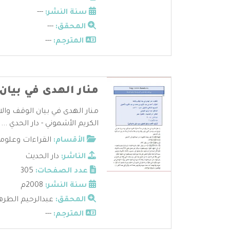
سنة النشر:
---
المحقق:
---
المترجم:
---
منار الهدى في بيان 
منار الهدى في بيان الوقف والا
الكريم الأشموني - دار الحدي ...
الأقسام:
القراءات وعلوم
الناشر:
دار الحديث
عدد الصفحات:
305
سنة النشر:
2008م
المحقق:
عبدالرحيم الطره
المترجم:
---