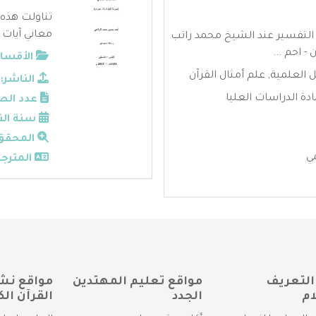
تناولت هذه
معاني آيات 
التفسير عند الشيخ محمد راتب
- احم ...
الأقسام
ل العلمية
,
علم أمثال القرآن
الناشر:
ة الدراسات العليا
عدد الص
سنة الن
المحقق
ي
المترجم
التعريف
مواقع تعليم المهتدين
مواقع نش
ام
الجدد
القرآن الك