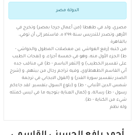
الدولة مصر
مصري، ولد في طهطا (من أعمال جرجا بمصر) وتخرج في
الأزهر، وتصدر للتدريس سنة ١٢٩٩ ه، فاستمر إلى أن توفي،
بالقاهرة.
من كتبه (رفع الغواشي عن معضلات المطول والحواشي -
ط) الجزء الأول منه، وهو في خمسة أجزاء، و (نفحات الطيب
على تفسير الخطيب) و (الثغر الباسم - ط) في مناقب جده
أبي القاسم الطهطاوي، وفيه تراجم رجال من بيتهم، و (شرح
الصدر بتفسير سورة القدر) و (القول الايجابي في ترجمة
شمس الدين الأنبابي - ط) و (بلوغ السول بتفسير: لقد جاءكم
رسول - ط) رسالة، و (كمال العناية بتوجيه ما في ليس كمثله
شيء من الكناية - ط).
وله نظم
أحمد رافع الحسيني القاسمي