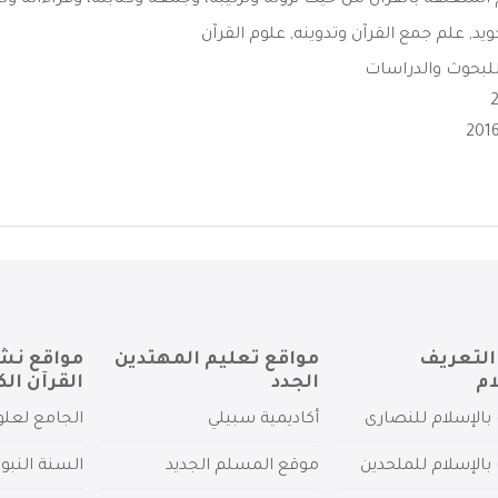
المتعلقة بالقرآن من حيث نزوله وترتيبه، وجمعه وكتابته، وقراءاته وتج
ويد
,
علم جمع القرآن وتدوينه
,
علوم القرآن
للبحوث والدراسات
التعريف
مواقع تعليم المهتدين
مواقع نش
ام
الجدد
القرآن الك
بالإسلام للنصارى
أكاديمية سبيلي
الجامع لعلو
بالإسلام للملحدين
موقع المسلم الجديد
السنة النبو