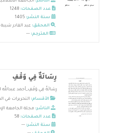
الناشر:
الجامعة الاسلامية 
عدد الصفحات:
1248
سنة النشر:
1405
المحقق:
عبد القادر شيبة
المترجم:
---
رِسَالَةٌ فِي وَقْفِ
رِسَالَةٌ فِي وَقْفِ_أحمد عبدالله 
الأقسام:
التحريرات في ال
الناشر:
مجلة الجامعة الإ
عدد الصفحات:
58
سنة النشر:
---