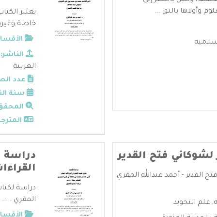
ها، وتنبل بالنظر إلى
 وأولاها بالتق ...
يعتبر الكتا
خاصة وغيره
الأقسام
سلامية
الناشر:
العربية
عدد الص
سنة الن
المحقق
المترجم
لشوكاني فتح القدير
دراسة ل
القراءا
ح القدير - أحمد عبدالله المقري
دراسة لكتاب
المقري . ...
,
علم التجويد
الأقسام