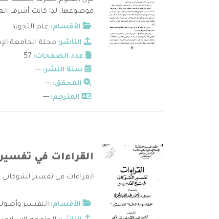
فإن العلوم تشرف بحسب متعلق
موضوعها، لذا كانت أشرف العلوم
الأقسام:
علم التجويد
الناشر:
مجلة الجامعة الإ
عدد الصفحات:
57
سنة النشر:
---
المحقق:
---
المترجم:
---
القراءات في تفسير 
القراءات في تفسير لشوكاني فت
...
الأقسام:
التفسير وأصوله