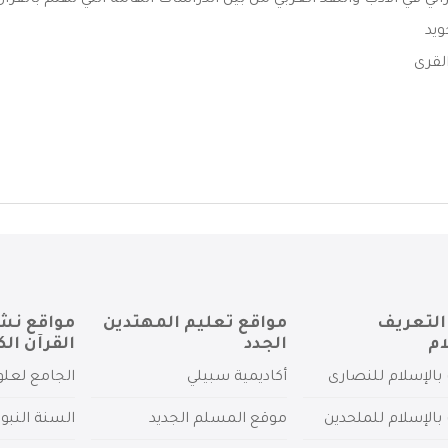
ني في الأدب والنقد العربي من بين الدراسات الهامة التي تهتم بالقرآن 
ويد
لقرى
التعريف
مواقع تعليم المهتدين
مواقع نش
ام
الجدد
القرآن الك
بالإسلام للنصارى
أكاديمية سبيلي
الجامع لعلو
بالإسلام للملحدين
موقع المسلم الجديد
السنة النبو