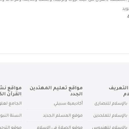
المتعلقة بالقرآن من حيث نزوله وترتيبه، وجمعه وكتابته، وقراءاته وتج
ويد
التعريف
مواقع تعليم المهتدين
مواقع نش
ام
الجدد
القرآن الك
بالإسلام للنصارى
أكاديمية سبيلي
الجامع لعلو
بالإسلام للملحدين
موقع المسلم الجديد
السنة النبو
 بالإسلام للهندوس
موقع الصلاة في الإسلام
موقع الترج