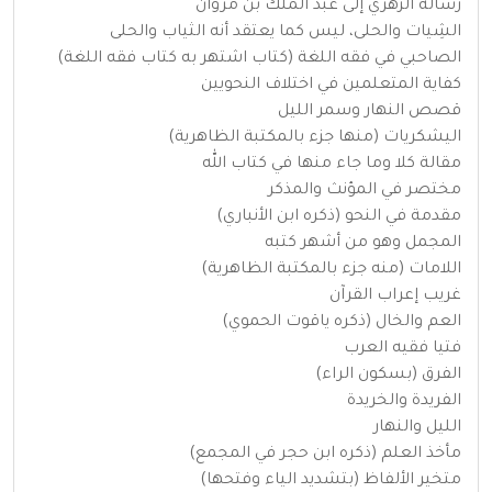
رسالة الزهري إلى عبد الملك بن مروان
الشِيات والحلى، ليس كما يعتقد أنه الثياب والحلى
الصاحبي في فقه اللغة (كتاب اشتهر به كتاب فقه اللغة)
كفاية المتعلمين في اختلاف النحويين
قصص النهار وسمر الليل
اليشكريات (منها جزء بالمكتبة الظاهرية)
مقالة كلا وما جاء منها في كتاب الله
مختصر في المؤنث والمذكر
مقدمة في النحو (ذكره ابن الأنباري)
المجمل وهو من أشهر كتبه
اللامات (منه جزء بالمكتبة الظاهرية)
غريب إعراب القرآن
العم والخال (ذكره ياقوت الحموي)
فتيا فقيه العرب
الفرق (بسكون الراء)
الفريدة والخريدة
الليل والنهار
مأخذ العلم (ذكره ابن حجر في المجمع)
متخير الألفاظ (بتشديد الياء وفتحها)