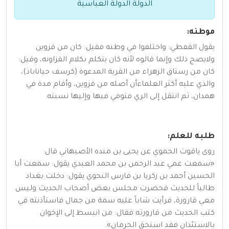
الدولة الدولة العباسية
موطنه:
يقول القفطي: واختلفوا في وطنه فقيل: كان من قزوين
ولايصح ذلك وإنما قالوه لأنه كان يتكلم بكلام القزاونه، وقيل:
كان من رستاق الزهراء من القرية المدعوة (كرسف جياناباذ)،
والذي عليه أكثر العلماءأن أصله من قزوين، وأقام مدة في
همدان، ثم انتقل إلى الري فتوفي فيها وإليها نسبته.
طلبه للعلم:
روى ياقوت الحموي عن يحيى بن منده الأصبهاني قال:
«سمعت عمي عبد الرحمن بن محمد العبدي يقول: سمعت أبا
الحسين أحمد بن زكريا بن فارس النحوي يقول: دخلت بغداد
طالباً للحديث فحضرت مجلس بعض أصحاب الحديث وليس
معي قارورة، فرأيت شاباً عليه سمة من جمال فاستأذنته في
كتب الحديث من قارورته فقال: من انبسط إلى الإخوان
بالاستئذان فقد استحق الحرمان».