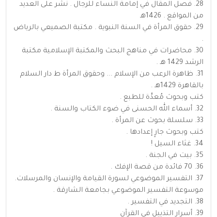
28. فصل المقال في إمامة النساء للرجال . نشر على العديد
من المواقع . 1426هـ
29. حقوق المرأة في السنة النبوية . مكتبة الصميعي بالرياض
.
30. محاضرات في مناهج البحث والمكتبة الإسلامية مكتبة
الرشد 1429 هـ .
31. ظاهرة الرعب من الإسلام ... وحقوق المرأة ط دار السلام
بالقاهرة 1429هـ .
كتب وبحوث مُعدَّة للطبع .
32. أسماء الله الحسنى في ضوء الكتاب والسنة .
33. سلسلة بحوث عن المرأة .
كتب وبحوث جارٍ إعدادها .
34. غثاء السيل !
35. بيت في الجنة .
36. 70 فائدة من قصة الإفك .
37. التفسير الموضوعي لسورة القيامة والإنسان والمرسلات.
موسوعة التفسير الموضوعي بجامعة الشارقة .
38. التجديد في التفسير .
39. أسرار التذييل في القرآن