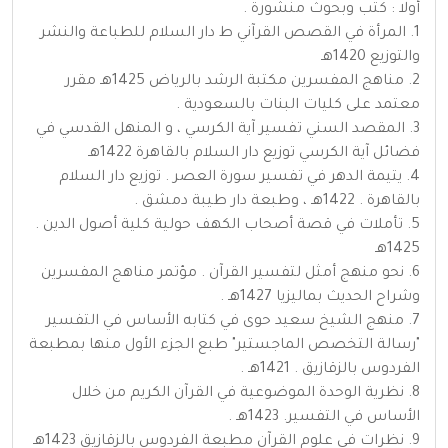
أولا : كتب وبحوث منشورة .
1. المرأة في القصص القرآني ط دار السلام للطباعة والنشر
والتوزيع 1420هـ
2. مناهج المفسرين مكتبة الرشد بالرياض 1425هـ مقرر
معتمد على كليات البنات بالسعودية .
3. المقصد السني تفسير آية الكرسي ، و المنهل القدسي في
فضائل آية الكرسي توزيع دار السلام بالقاهرة 1422هـ
4. يتيمة الدهر في تفسير سورة العصر . توزيع دار السلام
بالقاهرة . 1422هـ ، وطبعة دار طيبة دمشق .
5. تأملات في قصة أصحاب الكهف حولية كلية أصول الدين .
1425هـ
6. نحو منهج أمثل لتفسير القرآن . مؤتمر مناهج المفسرين
وشراح الحديث بماليزيا 1427هـ .
7. منهج الشيخ سعيد حوى في كتابه الأساس في التفسير
"رسالة التخصص الماجستير" طبع الجزء الأول منها بمطبعة
الفردوس بالزقازيق . 1421هـ .
8. نظرية الوحدة الموضوعية في القرآن الكريم من خلال
الأساس في التفسير. 1423هـ .
9. نظرات في علوم القرآن مطبعة الفردوس بالزقازيق 1423هـ