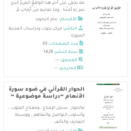
فلا يخفى على أحدٍ هذا الواقعُ المريرُ الذي
تمر به أمتُنا : وما تعانِيهِ مِنْ أَزَمَاتٍ مُ ...
الأقسام:
علم التجويد
الناشر:
مركز بحوث ودراسات المدينة
المنورة
عدد الصفحات:
69
سنة النشر:
1428
المحقق:
---
المترجم:
---
الحوار القرآني في ضوء سورة
الأنعام “دراسة موضوعية “
فالحوار : سبيل الإقناع ، ومفتاح القلوب ،
وأسلوب التواصل والتفاهم ، ووسيلة
التعارف والتآلف ...