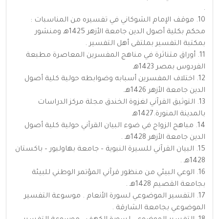
.
10. موقف الإمام الشوكاني في تفسيره من المناسبات :
محكم بكلية أصول الدين جامعة الأزهر 1425هـ ومنشور
بمكتبة التفسير بملتقى أهل التفسير .
11. أوراق متناثرة في مناهج المفسرين المعاصرة مطبعة
الفردوس بمصر 1423هـ
12. اختلاف المفسرين أسبابه وضوابطه حولية كلية أصول
الدين جامعة الأزهر 1426هـ.
13. التوثيق القرآني لغزوة الخندق مجلة مركز الدراسات
بالمدينة المنورة.1427هـ
14. مباهج الزواج في ضوء البيان القرآني حولية كلية أصول
الدين جامعة الأزهر 1428هـ .
15. البيان القرآني للسيرة النبوية – جامعة بهاولبور – باكستان
1428هـ .
16. الوعي البيئي من منظور قرآني المؤتمر الوطني للبيئة
بجامعة القصيم 1428هـ .
17. التفسير الموضوعي لسورة الأنعام . موسوعة التفسير
الموضوعي بجامعة الشارقة .