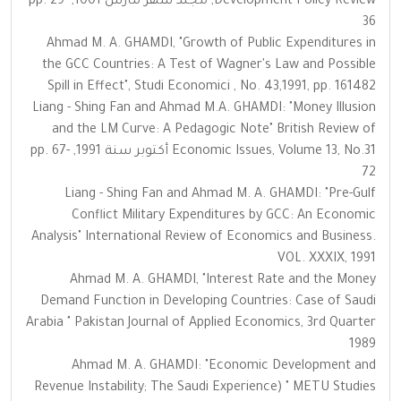
Development Policy Review, مجلد شهر مارس 1001, pp. 29-
36
Ahmad M. A. GHAMDI, "Growth of Public Expenditures in
the GCC Countries: A Test of Wagner's Law and Possible
Spill in Effect", Studi Economici , No. 43,1991, pp. 161482
Liang - Shing Fan and Ahmad M.A. GHAMDI: "Money Illusion
and the LM Curve: A Pedagogic Note" British Review of
Economic Issues, Volume 13, No.31 أكتوبر سنة 1991, pp. 67-
72
Liang - Shing Fan and Ahmad M. A. GHAMDI: "Pre-Gulf
Conflict Military Expenditures by GCC: An Economic
Analysis" International Review of Economics and Business.
VOL. XXXIX, 1991
Ahmad M. A. GHAMDI, "Interest Rate and the Money
Demand Function in Developing Countries: Case of Saudi
Arabia " Pakistan Journal of Applied Economics, 3rd Quarter
1989
Ahmad M. A. GHAMDI: "Economic Development and
Revenue Instability; The Saudi Experience) " METU Studies