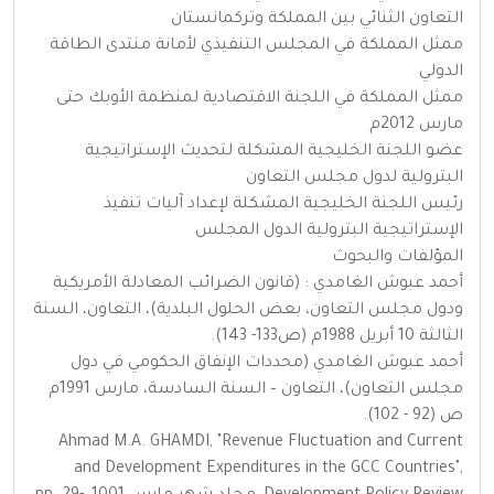
التعاون الثنائي بين المملكة وتركمانستان
ممثل المملكة في المجلس التنفيذي لأمانة منتدى الطاقة
الدولي
ممثل المملكة في اللجنة الاقتصادية لمنظمة الأوبك حتى
مارس 2012م
عضو اللجنة الخليجية المشكلة لتحديث الإستراتيجية
البترولية لدول مجلس التعاون
رئيس اللجنة الخليجية المشكلة لإعداد آليات تنفيذ
الإستراتيجية البترولية الدول المجلس
المؤلفات والبحوث
أحمد عبوش الغامدي : (قانون الضرائب المعادلة الأمريكية
ودول مجلس التعاون، بعض الحلول البلدية)، التعاون، السنة
الثالثة 10 أبريل 1988م (ص133- 143).
أحمد عبوش الغامدي (محددات الإنفاق الحكومي في دول
مجلس التعاون)، التعاون – السنة السادسة، مارس 1991م
ص (92 - 102).
Ahmad M.A. GHAMDI, "Revenue Fluctuation and Current
and Development Expenditures in the GCC Countries",