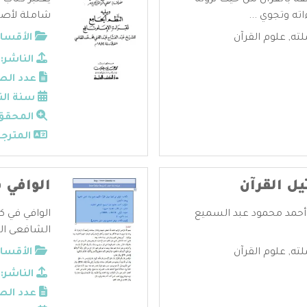
قة بالقرآن من حيث نزوله
يعتبر كتاب 
ته وتجوي ...
شاملة لأصول
لته
,
علوم القرآن
الأقسام
الناشر:
عدد الص
سنة الن
المحقق
المترجم
يل القرآن
الوافي ف
- أحمد محمود عبد السميع
الوافي في ك
الشافعى الح
لته
,
علوم القرآن
الأقسام
الناشر:
عدد الص