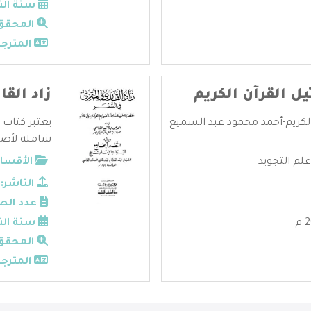
سنة الن
المحقق
المترجم
يل القرآن الكريم
زاد الق
 الكريم-أحمد محمود عبد السميع
يعتبر كتاب 
شاملة لأصول
م التجويد
الأقسام
الناشر:
عدد الص
سنة الن
المحقق
المترجم