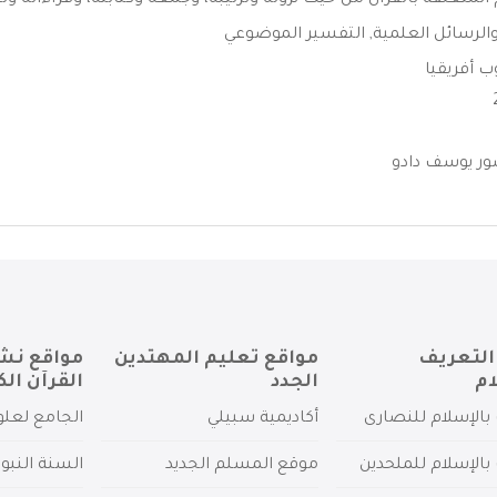
المتعلقة بالقرآن من حيث نزوله وترتيبه، وجمعه وكتابته، وقراءاته وتج
الرسائل العلمية
,
التفسير الموضوعي
 أفريقيا
ور يوسف دادو
التعريف
مواقع تعليم المهتدين
مواقع نش
ام
الجدد
القرآن الك
بالإسلام للنصارى
أكاديمية سبيلي
الجامع لعلو
بالإسلام للملحدين
موقع المسلم الجديد
السنة النبو