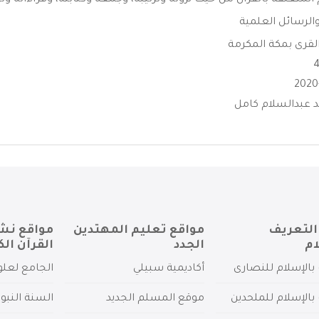
المتعلقة بالقرآن من حيث نزوله وترتيبه، وجمعه وكتابته، وقراءاته وتج
الرسائل العلمية
لقرى بمكة المكرمة
د عبدالسلام كامل
التعريف
مواقع تعليم المهتدين
مواقع نش
ام
الجدد
القرآن الك
بالإسلام للنصارى
أكاديمية سبيلي
الجامع لعلو
بالإسلام للملحدين
موقع المسلم الجديد
السنة النبو