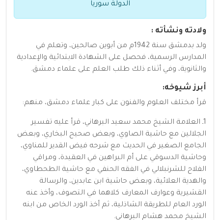
الدولة سوريا
ولادته ونشأته :
ولد بدمشق سنة 1942م من أبوين صالحين، وتعلم في
المدارس الرسمية، فحصل على الشهادة الابتدائية والإعدادية
والثانوية، وفي أثناء ذلك طلب العلم على علماء دمشق.
أبرز شيوخه:
قرأ مختلف العلوم والفنون على كبار علماء دمشق، منهم:
1ـ العلامة الشيخ محمد سعيد البرهاني، قرأ عليه تفسير
الجلالين مع حاشية الصاوي، وبعض صحيح البخاري، وبعض
الجامع الصغير في الحديث مع شرحه فيض القدير للمناوي،
وحاشية الدسوقي على أم البراهين في العقيدة، ومراقي
الفلاح للشرنبلالي في الفقه الحنفي مع حاشية الطحطاوي،
والهدية العلائية، وبعض حاشية ابن عابدين، والرسالة
القشيرية وعوارف المعارف كلاهما في التصوف، وأخذ عنه
الورد العام للطريقة الشاذلية، ثم أخذ الورد الخاص من ابنه
الشيخ محمد هشام البرهاني.