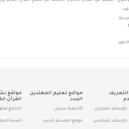
ضوع "التفكير" في القرآن، محاولة الكشف عن منهج القرآن الكريم في بن
ويد
ردنية
لدقور
التعريف
مواقع تعليم المهتدين
مواقع نش
ام
الجدد
القرآن الك
بالإسلام للنصارى
أكاديمية سبيلي
الجامع لعلو
بالإسلام للملحدين
موقع المسلم الجديد
السنة النبو