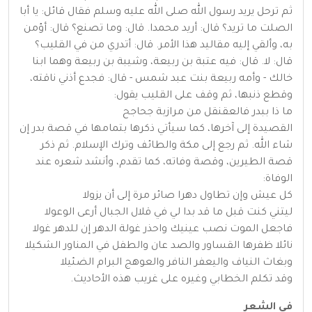
ثم ترحل يريد رسول الله صلى الله عليه وسلم فقال قائل: يا أبا
الصلت ما تريد؟ قال: أريد محمدا. قال: وما تصنع؟ قال: أؤمن
به، وألقي إليه مقاليد هذا الأمر. قال: أتدري من في القليب؟
قال: لا. قال: فيه عتبة بن ربيعة، وشيبة بن ربيعة وهما ابنا
خالك - وأمه ربيعة بنت عبد شمس - قال: فجدع أذني ناقته،
وقطع ذنبها، ثم وقف على القليب يقول:
ما ذا ببدر فالعقنقل من مرازبة جحاجح
القصيدة إلى آخرها، كما سيأتي ذكرها بتمامها في قصة بدر إن
شاء الله. ثم رجع إلى مكة والطائف وترك الإسلام. ثم ذكر
قصة الطيرين، وقصة وفاته، كما تقدم، وأنشد شعره عند
الوفاة:
كل عيش وإن تطاول دهرا صائر مرة إلى أن يزولا
ليتني كنت قبل ما قد بدا لي في قلال الجبال أرعى الوعولا
فاجعل الموت نصب عينيك واحذر غولة الدهر إن للدهر غولا
نائلا ظفرها القساور والصد عان والطفل في المناور الشكيلا
وبغاث النياف واليعفر النافر والعوهج البرام الضئيلا
وقد تكلم الخطابي وغيره على غريب هذه الأحاديث.
في الشعر