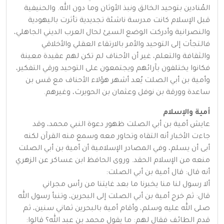
المُنادين بتوحيد الخالق ونبذ الأوثان وما دون الله. والحنيفية
قبل الإسلام كانت مدرسة ناشئة تجديدية تأثرت باليهودية
والنصرانية وأدركت الوضع السيئ لحال العرب الديني الجاهلي،
فالتجأت إلى التوحيد والأمر بالارتقاء العقلي والأخلاقي
والثقافة والتعلم، غير أن الأحناف لم تكن لهم عقيدة معينة
فكانوا يختلفون بآرائهم ويجتمعون على التوحيد ورقي التفكير،
وأمية بن أبي الصلت يُعد أشهر هؤلاء الأحناف مع قس بن
ساعدة وورقة بن نوفل وعثمان بن الحويرث، وغيرهم.
أمية والإسلام
عايش أمية بن أبي الصلت ظهور دعوة النبي محمد، وقد
جاءت الأخبار أنه التقاه وتحاور معه وسمع منه القرآن لكنه
أبى أن يسلم، وفي المصادر الإسلامية أن أمية بن أبي الصلت
منعه من الإسلام الحقد. وروى الحافظ ابن عساكر عن الزهري
أنه قال: قال أمية بن أبي الصلت:
ألا رسول لنا منا يخبرنا ما بعد غايتنا من رأس مجراني
قال: ثم خرج أمية بن أبي الصلت إلى البحرين، وتنبأ رسول الله
صلى الله عليه وسلم، وأقام أمية بالبحرين ثماني سنين، ثم
قدم الطائف فقال لهم: ما يقول محمد بن عبد الله؟ قالوا: