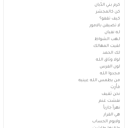
كرم بني الدّيان
كن كالمجشر
كيف تقفو؟
لا تضيقن بالامور
لـه نفيان
لـهب الشواظ
لقيت المهالك
لك الحمد
لولا وثاق اللـه
لون الفرس
مجدوا اللـه
من يطمس اللـه عينيه
مَأْرِبَ
نحن ثقيف
نفشت غنم
نهراً جارياً
هي القرار
ولايوم الحساب