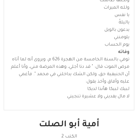
ولكنها طاشت
وللـه الميراث
يا نفس
ياليلةً
يدعون بالويل
يلومنني
يوم الحساب
وفاته
توفي بالسنة الخامسة من الهجرة 626 م، ويروى أنه لما أتاه
مرض الموت قال: " قد دنا أجلي، وهذه المرضة مني، وأنا أعلم
أن الحنيفية حق، ولكن الشك يداخلني في محمد ". فأغمي
عليه وأفاق وأخذ يقول:
لبيك لبيكا هأنذا لديكا
لا مال يفديني ولا عشيرة تنجيني
أمية أبو الصلت
الكتب 2