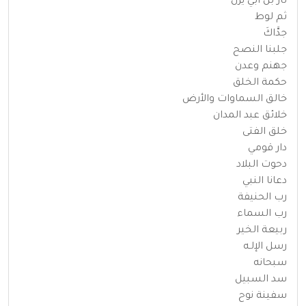
ثأر بن أبي يزن
ثم لوط
جدَّاكَ
جلبنا النصح
جهنم وعدن
حكمة الخلق
خالق السماوات والأرض
خلائق عبد المدان
خلق الفتى
دار قومي
دحوت البلاد
دعانا النبي
رب الحنيفة
رب السماء
ربيعة الخير
رسل الإلـه
سبحانه
سد السبيل
سفينة نوح