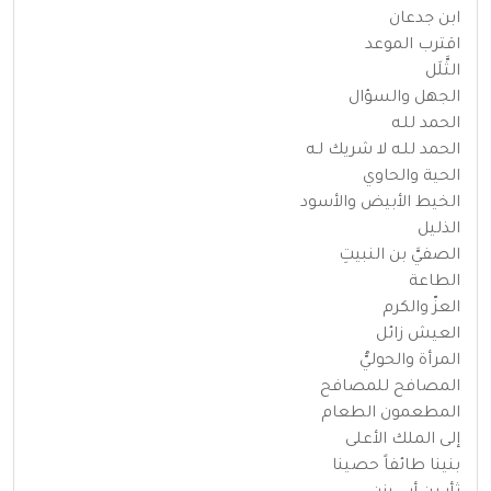
ابن جدعان
اقترب الموعد
الثَّلَل
الجهل والسؤال
الحمد للـه
الحمد للـه لا شريك لـه
الحية والحاوي
الخيط الأبيض والأسود
الذليل
الصفيَّ بن النبيتِ
الطاعة
العزّ والكرم
العيش زائل
المرأة والحوليُّ
المصافح للمصافح
المطعمون الطعام
إلى الملك الأعلى
بنينا طائفاً حصينا