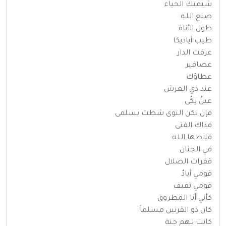
شيمتك الحياء
صنع اللـه
طول الأناة
طيب أياديكا
عرفت الدار
عصافير
عطاؤك
عند ذي العرش
عينُ بكّى
فإن تكن النوى شطت بسلمى
فذاك الفتى
فلاطها اللـه
في الجنان
قفرات الصلال
قومي أيادٌ
قومي ثقيف
كأني أنا المطروق
كان ذو القرنين مسلماً
كانت لـهم جنة