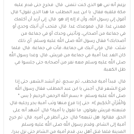
يزعم أنه نبي هو الذي كنت تتمنى. قال: فخرج حتى قدم عليه
مكة فلقيه فقال: يا ابن عبد المطلب ما هذا الذي تقول؟ قال:
أقول إني رسول الله، وأن لا إله إلا هو. قال: إني أريد أن أكلمك
فعدني غدا. قال: فموعدك غدا. قال: فتحب أن آتيك وحدي أو
في جماعة من أصحابي، وتأتيني وحدك أو في جماعة من
أصحابك؟ فقال رسول الله صلى الله عليه وسلم: أي ذلك
شئت. قال: فإني آتيك في جماعة، فأت في جماعة. قال: فلما
كان الغد غدا أمية في جماعة من قريش، قال: وغدا رسول الله
صلى الله عليه وسلم معه نفر من أصحابه حتى جلسوا في
ظل الكعبة.
قال: فبدأ أمية فخطب، ثم سجع، ثم أنشد الشعر، حتى إذا
فرغ الشعر قال: أجبني يا ابن عبد المطلب فقال رسول الله
صلى الله عليه وسلم: « بسم الله الرحمن الرحيم { يس *
وَالْقُرْآنِ الْحَكِيمِ }». حتى إذا فرغ منها وثب أمية يجر رجليه قال:
فتبعته قريش يقولون: ما تقول يا أمية؟ قال: أشهد أنه على
الحق. فقالوا: هل تتبعه؟ قال: حتى أنظر في أمره. قال: ثم خرج
أمية إلى الشام، وقدم رسول الله صلى الله عليه وسلم
المدينة فلما قتل أهل بدر، قدم أمية من الشام حتى نزل بدرا،