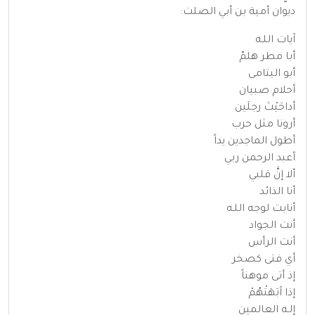
ديوان أمية بن أبي الصلت:
آيات اللـه
أبا مطر هلمّ
أبو اليتامى
أحلام صبيان
أداحَيْتَ رجلَين
أرونا مثل حرب
أطول الماجدين يداً
أعبد الرحمن ربي
ألا إنَّ قلبي
أنا الذائد
أنابت لوجه اللـه
أنت الجواد
أنت الرأس
أي فتى كصخر
إذ أتى موهناً
إذا آبَهَتْهُمْ
إلـه العالمين