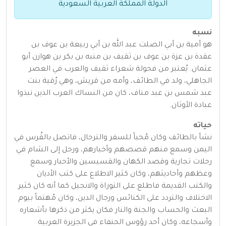
الدولة المملكة العربية السعودية
نسبه
هو أمية بن أبي الصلت عبد الله بن أبي ربيعة بن عوف بن
عقدة بن عزة بن عوف بن ثقيف بن منبه بن بكر بن هوازن أبو
عثمان. يُعتبر من فحولة شعراء ثقيف والعرب في العصر
الجاهلي، ولد في الطائف، وأمه من قريش، وهي رُقية بنت
عبد شمس بن عبد مناف، كان من النساك العرب الذين نبذوا
عبادة الأوثان.
حياته
نشأ بالطائف وكان مُحباً للسفر والترحال، فاتصل بالفُرس في
اليمن وسمع منهم قصصهم وأخبارهم، ورحل إلى الشام في
رحلات تجارية وقصد الكهان والقسيسين والأحبار وسمع
وعظهم وأحاديثهم، وكان كثير الاطلاع على كتب الأديان
والكتب القديمة فاطلع على التوراة والانجيل كما أنه كان كثير
الاختلاف والتردد على الكنائس ورجال الدين، وكان مُهتماً بيوم
البعث والحساب والجنة والنار فكان يكثر من ذكرها بأشعاره
وأسجاعه، وكان أحد رؤوس الحنفاء في الجزيرة العربية