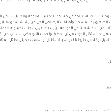
به "الوجيز في تاريخ الإسلام والمسلمين" وقد اخبر شخصيا بتجربته ح
، وجلسنا لأخذ استراحة في مسجد بلدة بين الفالوجة والخليل تسمى الد
ت الصهيونية المسجد، وأطلقت الرصاص الحي من رشاشاتها والقناب
 من أبناء شعبنا في الدوايمة.. رأيت بأم عيني الجثث تكسوها الدماء
نهن. كنا ننتظر الموت في أي لحظة، ونجحت أنا وبعض الشباب من أقار
قليل، وكنا في طريقنا نحو مدينة الخليل، وشاهدت بعيني مقتل المئات
ية