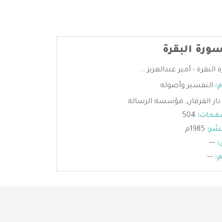
ورة البقرة
لبقرة - أمير عبدالعزيز ...
:
التفسير وأصوله
دار الفرقان
,
مؤسسة الرسالة
فحات:
504
شر:
1985م
:
---
:
---