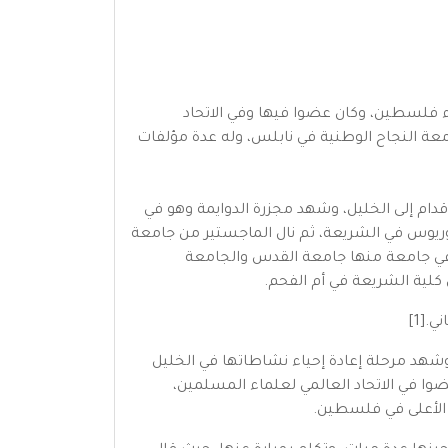
 فلسطين، وكان عضوا فيها وفي الاتحاد
ة النجاح الوطنية في نابلس، وله عدة مؤلفات
عزيز رصرص (العجام)،[3] ونزح مع أسرته في حرب 1948 في مسيرة على الأقدام إلى الخليل، وشهد مجزرة الدوايمة وهو في
المدرسي، والتحق عام 1964 بجامعة دمشق وتخرج منها عام 1967 بشهادة البكالوريوس في الشريعة، ثم نال الماجستير من جامعة
197. عمل مدرِّسًا في وزارة التربية والتعليم مدة 22 سنة، ثم محاضرًا في جامعة منها جامعة القدس والجامعة
[1]
وشهد مرحلة إعادة إحياء نشاطاتها في الخليل
وعضوا في الاتحاد العالمي لعلماء المسلمين،
 الأعلى في فلسطين.