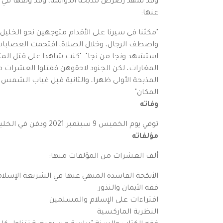
وقد شهد رصرص مذبحة الدوايمة، وقد وثقها في كتا
عنها:
"مكثنا في سيرنا على الأقدام متوجهين نحو الخليل
واصطف الرجال، وخلال الصلاة، اقتحمت العصابا
استشهد ونجا من نجا". "كنت شاهدا على قتل المئات
المغارات، لكن الجنود لاحقوهن فقتلوا العشرات م
المذبحة الأولى ظهرا، والثانية قبل غياب الشمس ب
المكان"
وفاته
توفي يوم الخميس 9 سبتمبر 2021 ودفن في الخليل.
مؤلفاته
ألف العشرات من المؤلفات منها:
الأنكحة الفاسدة المنهي عنها في الشريعة الإسلام
فقه الأيمان والنذور
افتراءات على الإسلام والمسلمين
النظرية الماركسية