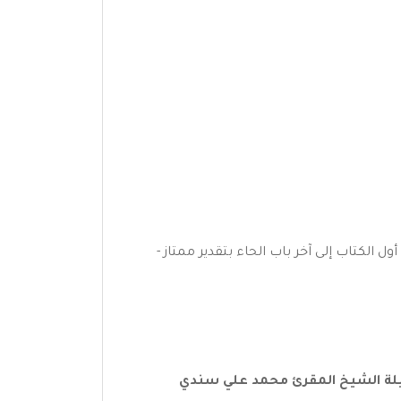
لرواية و الدراية للإمام ابن الجزري (833 هـ) دراسة و تحقيق من أول الكتاب إلى آخر باب الحاء بتقدير ممتاز -
ة الشيخ المقرئ محمد علي سندي