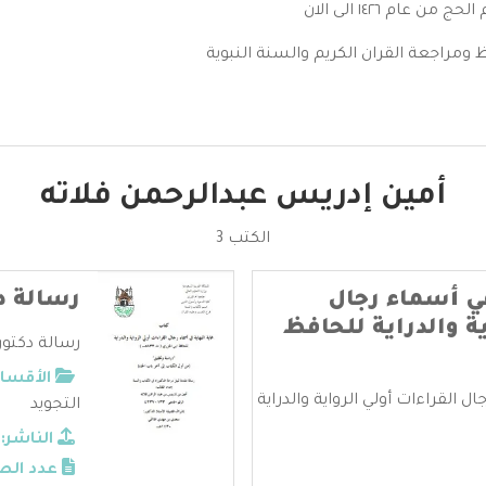
ام ١٤٢٦ الى الان
 ومراجعة القران الكريم والسنة النبوية
أمين إدريس عبدالرحمن فلاته
الكتب 3
في أسماء رجال
رسالة د
ية والدراية للحافظ
رسالة دكتور
الأقسام
ل القراءات أولي الرواية والدراية
التجويد
الناشر:
عدد الص