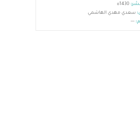
شر:
1430ه
:
سعدي مهدي الهاشمي
:
---